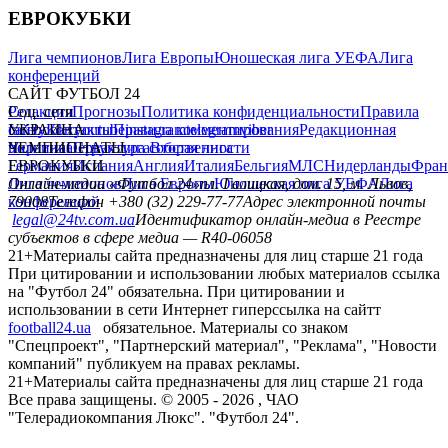
ЕВРОКУБКИ
Лига чемпионов
Лига Европы
Юношеская лига УЕФА
Лига
конференций
САЙТ ФУТБОЛ 24
Редакция
Соц. сети
Прогнозы
Политика конфиденциальности
Правила
сайту
facebook
УКРАИНА
Контакты
x
youtube
Правила комментирования
instagram
telegram
viber
Редакционная
политика
Украина
ЧЕМПИОНАТЫ
Первая лига
Структура собственности
Вторая лига
Германия
ЕВРОКУБКИ
Испания
Англия
Италия
Бельгия
МЛС
Нидерланды
Фран
Лига чемпионов
Онлайн-медиа «Футбол 24»
Лига Европы
пл. Галицкая, дом. 15, м. Львов,
Юношеская лига УЕФА
Лига
конференций
79008
Телефон +380 (32) 229-77-77
Адрес электронной почты
legal@24tv.com.ua
Идентификатор онлайн-медиа в Реестре
субъектов в сфере медиа — R40-06058
21+
Материалы сайта предназначены для лиц старше 21 года
При цитировании и использовании любых материалов ссылка
на "Футбол 24" обязательна. При цитировании и
использовании в сети Интернет гиперссылка на сайтт
football24.ua
обязательное. Материалы со знаком
"Спецпроект", "Партнерский материал", "Реклама", "Новости
компаний" публикуем на правах рекламы.
21+
Материалы сайта предназначены для лиц старше 21 года
Все права защищены. © 2005 -
2026
, ЧАО
"Телерадиокомпания Люкс". "Футбол 24".