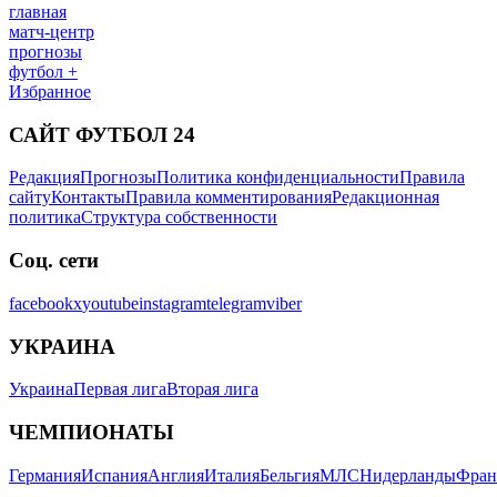
главная
матч-центр
прогнозы
футбол +
Избранное
САЙТ ФУТБОЛ 24
Редакция
Прогнозы
Политика конфиденциальности
Правила
сайту
Контакты
Правила комментирования
Редакционная
политика
Структура собственности
Соц. сети
facebook
x
youtube
instagram
telegram
viber
УКРАИНА
Украина
Первая лига
Вторая лига
ЧЕМПИОНАТЫ
Германия
Испания
Англия
Италия
Бельгия
МЛС
Нидерланды
Фран