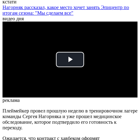
кстати
Нагорняк рассказал, какое место хочет занять Эпицентр по
итогам сезона: "Мы сделаем все"
видео дня
Play
Video
реклама
Плеймейкер провел прошлую неделю в тренировочном лагере
команды Сергея Нагорняка и уже прошел медицинское
обследование, которое подтвердило его готовность к
переходу.
Ожидается, что контракт с хавбеком оформят