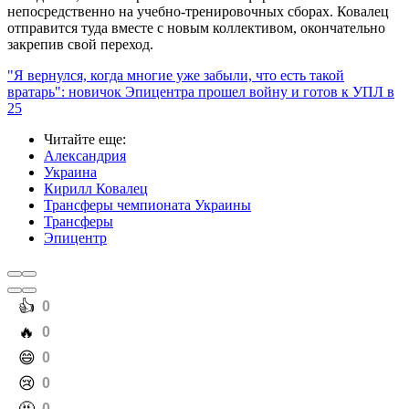
непосредственно на учебно-тренировочных сборах. Ковалец
отправится туда вместе с новым коллективом, окончательно
закрепив свой переход.
"Я вернулся, когда многие уже забыли, что есть такой
вратарь": новичок Эпицентра прошел войну и готов к УПЛ в
25
Читайте еще
:
Александрия
Украина
Кирилл Ковалец
Трансферы чемпионата Украины
Трансферы
Эпицентр
️👍
0
️🔥
0
️😄
0
️😢
0
0