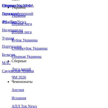
Сборная Украины
Италия
Суперкубок УЕФА
Украина
Германия
Лига конференций
Украина
Франция
ЛЧ - Top News
Первая лига
Нидерланды
Вторая лига
Турция
Кубок Украины
Португалия
Суперкубок Украины
Бельгия
Сборная Украины
Сборные
МЛС
Лига наций
Саудовская Аравия
ЧМ 2026
Чемпионаты
Англия
Испания
АПЛ Top News