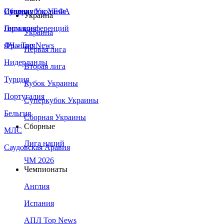
Сборная Украины
Италия
Суперкубок УЕФА
Украина
Германия
Лига конференций
Украина
Франция
ЛЧ - Top News
Первая лига
Нидерланды
Вторая лига
Турция
Кубок Украины
Португалия
Суперкубок Украины
Бельгия
Сборная Украины
Сборные
МЛС
Лига наций
Саудовская Аравия
ЧМ 2026
Чемпионаты
Англия
Испания
АПЛ Top News