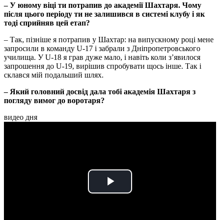
– У юному віці ти потрапив до академії Шахтаря. Чому
після цього періоду ти не залишився в системі клубу і як
тоді сприйняв цей етап?
– Так, пізніше я потрапив у Шахтар: на випускному році мене
запросили в команду U-17 і забрали з Дніпропетровського
училища. У U-18 я грав дуже мало, і навіть коли з’явилося
запрошення до U-19, вирішив спробувати щось інше. Так і
склався мій подальший шлях.
– Який головний досвід дала тобі академія Шахтаря з
погляду вимог до воротаря?
видео дня
Play
Video