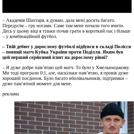
– Академія Шахтаря, я думаю, дала мені досить багато.
Передусім – гру ногами. Саме там мене почали того вчити.
Десь у цьому віці я тільки почав грати в короткий пас і більше
– у комбінаційний футбол.
– Твій дебют у дорослому футболі відбувся в складі Полісся
– повний матч Кубка України проти Поділля. Яким був
цей перший серйозний іспит на дорослому рівні?
– Я дуже добре пам’ятаю цей матч. То було у Хмельницькому.
Ми тоді програли 0:1, але, наскільки пам’ятаю, я провів дуже
хороший поєдинок. Було багато вболівальників, підтримки –
дуже пам’ятний момент для мене.
реклама