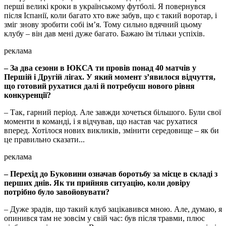
перші великі кроки в українському футболі. Я повернувся
після Іспанії, коли багато хто вже забув, що є такий воротар, і
зміг знову зробити собі ім’я. Тому сильно вдячний цьому
клубу – він дав мені дуже багато. Бажаю їм тільки успіхів.
реклама
– За два сезони в ЮКСА ти провів понад 40 матчів у
Першій і Другій лігах. У який момент з’явилося відчуття,
що готовий рухатися далі й потребуєш нового рівня
конкуренції?
– Так, гарний період. Але завжди хочеться більшого. Були свої
моменти в команді, і я відчував, що настав час рухатися
вперед. Хотілося нових викликів, змінити середовище – як би
це правильно сказати...
реклама
– Перехід до Буковини означав боротьбу за місце в складі з
перших днів. Як ти прийняв ситуацію, коли довіру
потрібно було завойовувати?
– Дуже зрадів, що такий клуб зацікавився мною. Але, думаю, я
опинився там не зовсім у свій час: був після травми, плюс