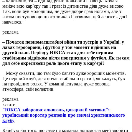
– Фактично, ти – одинадцятий польовий гравець. Хоча я
майже всю кар’єру так і грав: із дитинства діяв дуже високо.
Так, коли був молодшим, не дуже добре грав ногами, але з
часом поступово до цього звикав і розвивав цей аспект – досі
навчаюся.
реклама
– Початок повномасштабної війни ти зустрів в Україні, у
лавах тероборони, і футбол у той момент відійшов на
другий план. Період у ЮКСА став для тебе першим
стабільним відрізком після повернення у футбол. Як ти сам
для себе окреслюєш роль цього етапу в кар’єрі?
– Можу сказати, що там було багато дуже хороших моментів.
Це перший клуб, де я почав стабільно грати і, як кажуть, був
на провідних ролях. У команді існувала дуже хороша
атмосфера, свій колектив.
реклама
кстати
"ЮКСА забороняє алкоголь, цигарки й матюки":
український воротар розповів про звичаї християнського
клубу
Кайфую від того, що саме ця команда допомогла мені зробити