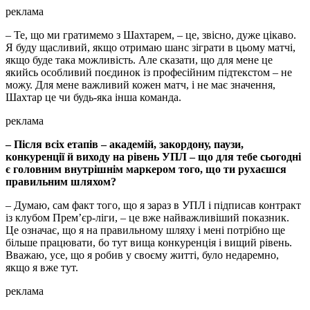
реклама
– Те, що ми гратимемо з Шахтарем, – це, звісно, дуже цікаво.
Я буду щасливий, якщо отримаю шанс зіграти в цьому матчі,
якщо буде така можливість. Але сказати, що для мене це
якийсь особливий поєдинок із професійним підтекстом – не
можу. Для мене важливий кожен матч, і не має значення,
Шахтар це чи будь-яка інша команда.
реклама
– Після всіх етапів – академій, закордону, паузи,
конкуренції й виходу на рівень УПЛ – що для тебе сьогодні
є головним внутрішнім маркером того, що ти рухаєшся
правильним шляхом?
– Думаю, сам факт того, що я зараз в УПЛ і підписав контракт
із клубом Прем’єр-ліги, – це вже найважливіший показник.
Це означає, що я на правильному шляху і мені потрібно ще
більше працювати, бо тут вища конкуренція і вищий рівень.
Вважаю, усе, що я робив у своєму житті, було недаремно,
якщо я вже тут.
реклама