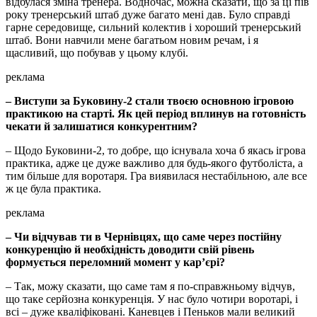
відбулася зміна тренера. Водночас, можна сказати, що за ці пів
року тренерський штаб дуже багато мені дав. Було справді
гарне середовище, сильний колектив і хороший тренерський
штаб. Вони навчили мене багатьом новим речам, і я
щасливий, що побував у цьому клубі.
реклама
– Виступи за Буковину-2 стали твоєю основною ігровою
практикою на старті. Як цей період вплинув на готовність
чекати й залишатися конкурентним?
– Щодо Буковини-2, то добре, що існувала хоча б якась ігрова
практика, адже це дуже важливо для будь-якого футболіста, а
тим більше для воротаря. Гра виявилася нестабільною, але все
ж це була практика.
реклама
– Чи відчував ти в Чернівцях, що саме через постійну
конкуренцію й необхідність доводити свій рівень
формується переломний момент у кар’єрі?
– Так, можу сказати, що саме там я по-справжньому відчув,
що таке серйозна конкуренція. У нас було чотири воротарі, і
всі – дуже кваліфіковані. Каневцев і Пеньков мали великий