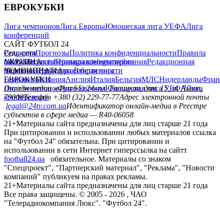
ЕВРОКУБКИ
Лига чемпионов
Лига Европы
Юношеская лига УЕФА
Лига
конференций
САЙТ ФУТБОЛ 24
Редакция
Соц. сети
Прогнозы
Политика конфиденциальности
Правила
сайту
facebook
УКРАИНА
Контакты
x
youtube
Правила комментирования
instagram
telegram
viber
Редакционная
политика
Украина
ЧЕМПИОНАТЫ
Первая лига
Структура собственности
Вторая лига
Германия
ЕВРОКУБКИ
Испания
Англия
Италия
Бельгия
МЛС
Нидерланды
Фран
Лига чемпионов
Онлайн-медиа «Футбол 24»
Лига Европы
пл. Галицкая, дом. 15, м. Львов,
Юношеская лига УЕФА
Лига
конференций
79008
Телефон +380 (32) 229-77-77
Адрес электронной почты
legal@24tv.com.ua
Идентификатор онлайн-медиа в Реестре
субъектов в сфере медиа — R40-06058
21+
Материалы сайта предназначены для лиц старше 21 года
При цитировании и использовании любых материалов ссылка
на "Футбол 24" обязательна. При цитировании и
использовании в сети Интернет гиперссылка на сайтт
football24.ua
обязательное. Материалы со знаком
"Спецпроект", "Партнерский материал", "Реклама", "Новости
компаний" публикуем на правах рекламы.
21+
Материалы сайта предназначены для лиц старше 21 года
Все права защищены. © 2005 -
2026
, ЧАО
"Телерадиокомпания Люкс". "Футбол 24".