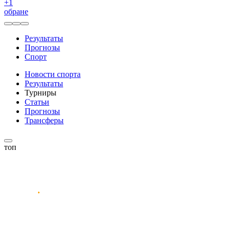
+
1
обране
Результаты
Прогнозы
Спорт
Новости спорта
Результаты
Турниры
Статьи
Прогнозы
Трансферы
топ