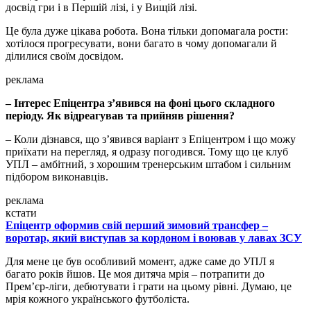
досвід гри і в Першій лізі, і у Вищій лізі.
Це була дуже цікава робота. Вона тільки допомагала рости:
хотілося прогресувати, вони багато в чому допомагали й
ділилися своїм досвідом.
реклама
– Інтерес Епіцентра з’явився на фоні цього складного
періоду. Як відреагував та прийняв рішення?
– Коли дізнався, що з’явився варіант з Епіцентром і що можу
приїхати на перегляд, я одразу погодився. Тому що це клуб
УПЛ – амбітний, з хорошим тренерським штабом і сильним
підбором виконавців.
реклама
кстати
Епіцентр оформив свій перший зимовий трансфер –
воротар, який виступав за кордоном і воював у лавах ЗСУ
Для мене це був особливий момент, адже саме до УПЛ я
багато років йшов. Це моя дитяча мрія – потрапити до
Прем’єр-ліги, дебютувати і грати на цьому рівні. Думаю, це
мрія кожного українського футболіста.