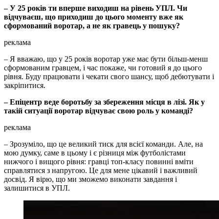
– У 25 років ти вперше виходиш на рівень УПЛ. Чи
відчуваєш, що приходиш до цього моменту вже як
сформований воротар, а не як гравець у пошуку?
реклама
– Я вважаю, що у 25 років воротар уже має бути більш-менш
сформованим гравцем, і час покаже, чи готовий я до цього
рівня. Буду працювати і чекати свого шансу, щоб дебютувати і
закріпитися.
– Епіцентр веде боротьбу за збереження місця в лізі. Як у
такій ситуації воротар відчуває свою роль у команді?
реклама
– Зрозуміло, що це великий тиск для всієї команди. Але, на
мою думку, саме в цьому і є різниця між футболістами
нижчого і вищого рівня: гравці топ-класу повинні вміти
справлятися з напругою. Це для мене цікавий і важливий
досвід. Я вірю, що ми зможемо виконати завдання і
залишитися в УПЛ.