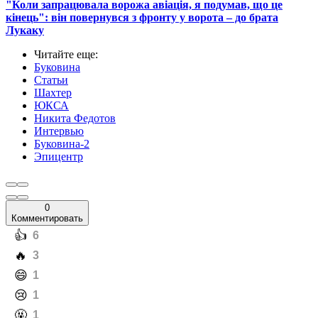
"Коли запрацювала ворожа авіація, я подумав, що це
кінець": він повернувся з фронту у ворота – до брата
Лукаку
Читайте еще
:
Буковина
Статьи
Шахтер
ЮКСА
Никита Федотов
Интервью
Буковина-2
Эпицентр
0
Комментировать
️👍
6
️🔥
3
️😄
1
️😢
1
️🤬
1