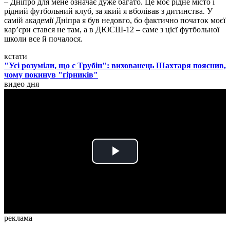
– Дніпро для мене означає дуже багато. Це моє рідне місто і
рідний футбольний клуб, за який я вболівав з дитинства. У
самій академії Дніпра я був недовго, бо фактично початок моєї
кар’єри стався не там, а в ДЮСШ-12 – саме з цієї футбольної
школи все й почалося.
кстати
"Усі розуміли, що є Трубін": вихованець Шахтаря пояснив,
чому покинув "гірників"
видео дня
Play
Video
реклама