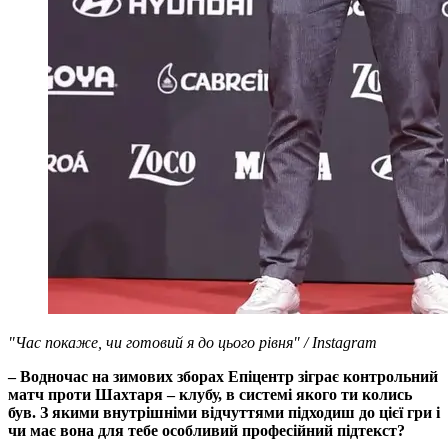
"Час покаже, чи готовий я до цього рівня" / Instagram
– Водночас на зимових зборах Епіцентр зіграє контрольний
матч проти Шахтаря – клубу, в системі якого ти колись
був. З якими внутрішніми відчуттями підходиш до цієї гри і
чи має вона для тебе особливий професійний підтекст?