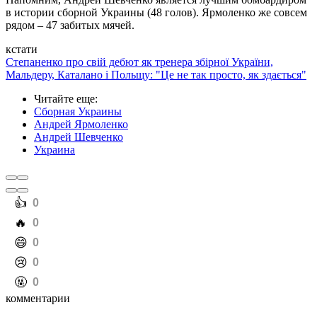
в истории сборной Украины (48 голов). Ярмоленко же совсем
рядом – 47 забитых мячей.
кстати
Степаненко про свій дебют як тренера збірної України,
Мальдеру, Каталано і Польщу: "Це не так просто, як здається"
Читайте еще
:
Сборная Украины
Андрей Ярмоленко
Андрей Шевченко
Украина
️👍
0
️🔥
0
️😄
0
️😢
0
️🤬
0
комментарии