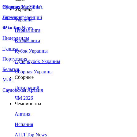
Сборная Украины
Италия
Суперкубок УЕФА
Украина
Германия
Лига конференций
Украина
Франция
ЛЧ - Top News
Первая лига
Нидерланды
Вторая лига
Турция
Кубок Украины
Португалия
Суперкубок Украины
Бельгия
Сборная Украины
Сборные
МЛС
Лига наций
Саудовская Аравия
ЧМ 2026
Чемпионаты
Англия
Испания
АПЛ Top News