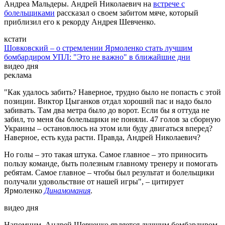
Андреа Мальдеры. Андрей Николаевич на
встрече с
болельщиками
рассказал о своем забитом мяче, который
приблизил его к рекорду Андрея Шевченко.
кстати
Шовковский – о стремлении Ярмоленко стать лучшим
бомбардиром УПЛ: "Это не важно" в ближайшие дни
видео дня
реклама
"Как удалось забить? Наверное, трудно было не попасть с этой
позиции. Виктор Цыганков отдал хороший пас и надо было
забивать. Там два метра было до ворот. Если бы я оттуда не
забил, то меня бы болельщики не поняли. 47 голов за сборную
Украины – остановлюсь на этом или буду двигаться вперед?
Наверное, есть куда расти. Правда, Андрей Николаевич?
Но голы – это такая штука. Самое главное – это приносить
пользу команде, быть полезным главному тренеру и помогать
ребятам. Самое главное – чтобы был результат и болельщики
получали удовольствие от нашей игры", – цитирует
Ярмоленко
Динамомания
.
видео дня
Напомним, Андрей Шевченко является лучшим бомбардиром