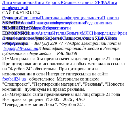
Лига чемпионов
Лига Европы
Юношеская лига УЕФА
Лига
конференций
САЙТ ФУТБОЛ 24
Редакция
Соц. сети
Прогнозы
Политика конфиденциальности
Правила
сайту
facebook
УКРАИНА
Контакты
x
youtube
Правила комментирования
instagram
telegram
viber
Редакционная
политика
Украина
ЧЕМПИОНАТЫ
Первая лига
Структура собственности
Вторая лига
Германия
ЕВРОКУБКИ
Испания
Англия
Италия
Бельгия
МЛС
Нидерланды
Фран
Лига чемпионов
Онлайн-медиа «Футбол 24»
Лига Европы
пл. Галицкая, дом. 15, м. Львов,
Юношеская лига УЕФА
Лига
конференций
79008
Телефон +380 (32) 229-77-77
Адрес электронной почты
legal@24tv.com.ua
Идентификатор онлайн-медиа в Реестре
субъектов в сфере медиа — R40-06058
21+
Материалы сайта предназначены для лиц старше 21 года
При цитировании и использовании любых материалов ссылка
на "Футбол 24" обязательна. При цитировании и
использовании в сети Интернет гиперссылка на сайтт
football24.ua
обязательное. Материалы со знаком
"Спецпроект", "Партнерский материал", "Реклама", "Новости
компаний" публикуем на правах рекламы.
21+
Материалы сайта предназначены для лиц старше 21 года
Все права защищены. © 2005 -
2026
, ЧАО
"Телерадиокомпания Люкс". "Футбол 24".