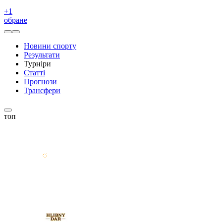
+
1
обране
Новини спорту
Результати
Турніри
Статті
Прогнози
Трансфери
топ