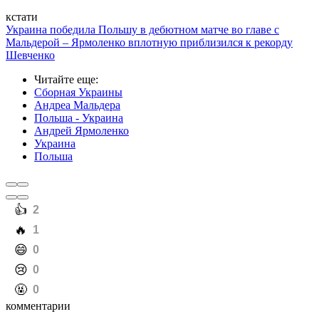
кстати
Украина победила Польшу в дебютном матче во главе с
Мальдерой – Ярмоленко вплотную приблизился к рекорду
Шевченко
Читайте еще
:
Сборная Украины
Андреа Мальдера
Польша - Украина
Андрей Ярмоленко
Украина
Польша
️👍
2
️🔥
1
️😄
0
️😢
0
️🤬
0
комментарии