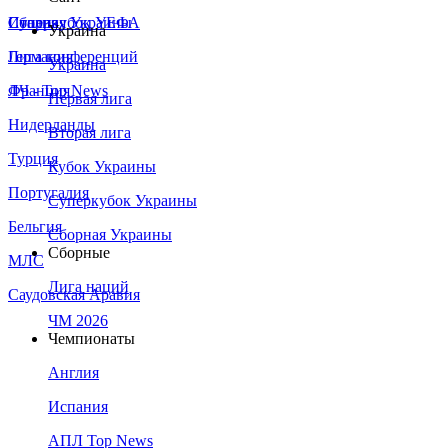
Сборная Украины
Италия
Суперкубок УЕФА
Украина
Германия
Лига конференций
Украина
Франция
ЛЧ - Top News
Первая лига
Нидерланды
Вторая лига
Турция
Кубок Украины
Португалия
Суперкубок Украины
Бельгия
Сборная Украины
Сборные
МЛС
Лига наций
Саудовская Аравия
ЧМ 2026
Чемпионаты
Англия
Испания
АПЛ Top News