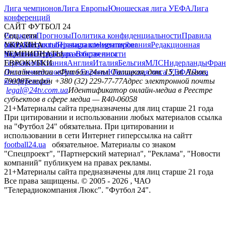
Лига чемпионов
Лига Европы
Юношеская лига УЕФА
Лига
конференций
САЙТ ФУТБОЛ 24
Редакция
Соц. сети
Прогнозы
Политика конфиденциальности
Правила
сайту
facebook
УКРАИНА
Контакты
x
youtube
Правила комментирования
instagram
telegram
viber
Редакционная
политика
Украина
ЧЕМПИОНАТЫ
Первая лига
Структура собственности
Вторая лига
Германия
ЕВРОКУБКИ
Испания
Англия
Италия
Бельгия
МЛС
Нидерланды
Фран
Лига чемпионов
Онлайн-медиа «Футбол 24»
Лига Европы
пл. Галицкая, дом. 15, м. Львов,
Юношеская лига УЕФА
Лига
конференций
79008
Телефон +380 (32) 229-77-77
Адрес электронной почты
legal@24tv.com.ua
Идентификатор онлайн-медиа в Реестре
субъектов в сфере медиа — R40-06058
21+
Материалы сайта предназначены для лиц старше 21 года
При цитировании и использовании любых материалов ссылка
на "Футбол 24" обязательна. При цитировании и
использовании в сети Интернет гиперссылка на сайтт
football24.ua
обязательное. Материалы со знаком
"Спецпроект", "Партнерский материал", "Реклама", "Новости
компаний" публикуем на правах рекламы.
21+
Материалы сайта предназначены для лиц старше 21 года
Все права защищены. © 2005 -
2026
, ЧАО
"Телерадиокомпания Люкс". "Футбол 24".