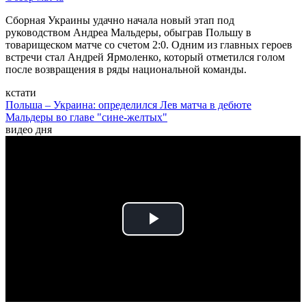
Сборная Украины удачно начала новый этап под
руководством Андреа Мальдеры, обыграв Польшу в
товарищеском матче со счетом 2:0. Одним из главных героев
встречи стал Андрей Ярмоленко, который отметился голом
после возвращения в ряды национальной команды.
кстати
Польша – Украина: определился Лев матча в дебюте
Мальдеры во главе "сине-желтых"
видео дня
Play
Video