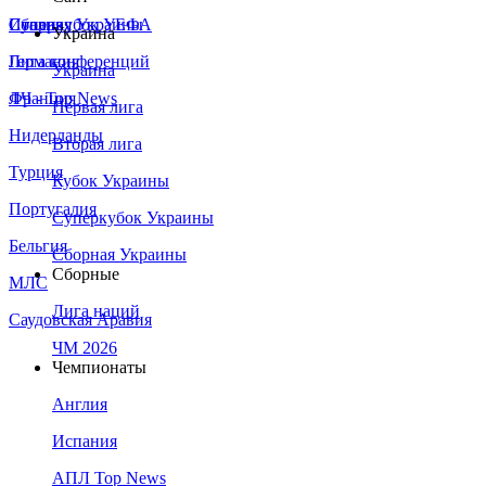
Сборная Украины
Италия
Суперкубок УЕФА
Украина
Германия
Лига конференций
Украина
Франция
ЛЧ - Top News
Первая лига
Нидерланды
Вторая лига
Турция
Кубок Украины
Португалия
Суперкубок Украины
Бельгия
Сборная Украины
Сборные
МЛС
Лига наций
Саудовская Аравия
ЧМ 2026
Чемпионаты
Англия
Испания
АПЛ Top News