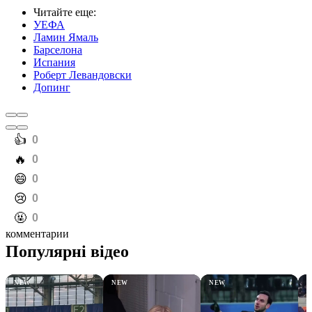
Читайте еще
:
УЕФА
Ламин Ямаль
Барселона
Испания
Роберт Левандовски
Допинг
️👍
0
️🔥
0
️😄
0
️😢
0
️🤬
0
комментарии