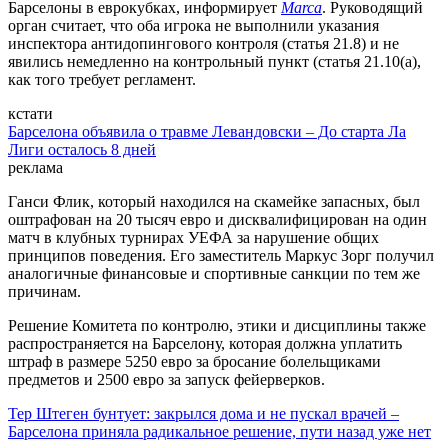
Барселоны в еврокубках, информирует
Marca
. Руководящий
орган считает, что оба игрока не выполнили указания
инспектора антидопингового контроля (статья 21.8) и не
явились немедленно на контрольный пункт (статья 21.10(a),
как того требует регламент.
кстати
Барселона объявила о травме Левандовски – До старта Ла
Лиги осталось 8 дней
реклама
Ганси Флик, который находился на скамейке запасных, был
оштрафован на 20 тысяч евро и дисквалифицирован на один
матч в клубных турнирах УЕФА за нарушение общих
принципов поведения. Его заместитель Маркус Зорг получил
аналогичные финансовые и спортивные санкции по тем же
причинам.
Решение Комитета по контролю, этики и дисциплины также
распространяется на Барселону, которая должна уплатить
штраф в размере 5250 евро за бросание болельщиками
предметов и 2500 евро за запуск фейерверков.
Тер Штеген бунтует: закрылся дома и не пускал врачей –
Барселона приняла радикальное решение, пути назад уже нет