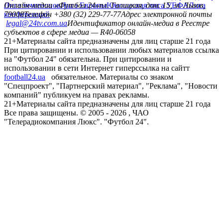
Лига чемпионов
Онлайн-медиа «Футбол 24»
Лига Европы
пл. Галицкая, дом. 15, м. Львов,
Юношеская лига УЕФА
Лига
конференций
79008
Телефон +380 (32) 229-77-77
Адрес электронной почты
legal@24tv.com.ua
Идентификатор онлайн-медиа в Реестре
субъектов в сфере медиа — R40-06058
21+
Материалы сайта предназначены для лиц старше 21 года
При цитировании и использовании любых материалов ссылка
на "Футбол 24" обязательна. При цитировании и
использовании в сети Интернет гиперссылка на сайтт
football24.ua
обязательное. Материалы со знаком
"Спецпроект", "Партнерский материал", "Реклама", "Новости
компаний" публикуем на правах рекламы.
21+
Материалы сайта предназначены для лиц старше 21 года
Все права защищены. © 2005 -
2026
, ЧАО
"Телерадиокомпания Люкс". "Футбол 24".