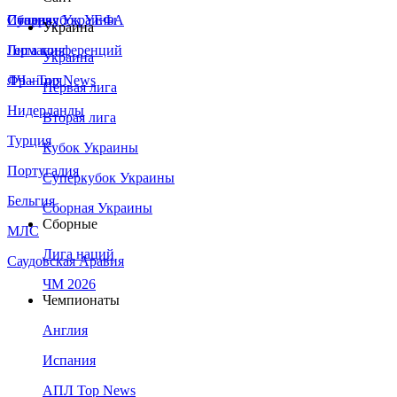
Сборная Украины
Италия
Суперкубок УЕФА
Украина
Германия
Лига конференций
Украина
Франция
ЛЧ - Top News
Первая лига
Нидерланды
Вторая лига
Турция
Кубок Украины
Португалия
Суперкубок Украины
Бельгия
Сборная Украины
Сборные
МЛС
Лига наций
Саудовская Аравия
ЧМ 2026
Чемпионаты
Англия
Испания
АПЛ Top News