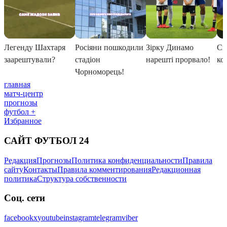
главная
матч-центр
прогнозы
футбол +
Избранное
САЙТ ФУТБОЛ 24
Редакция
Прогнозы
Политика конфиденциальности
Правила
сайту
Контакты
Правила комментирования
Редакционная
политика
Структура собственности
Соц. сети
facebook
x
youtube
instagram
telegram
viber