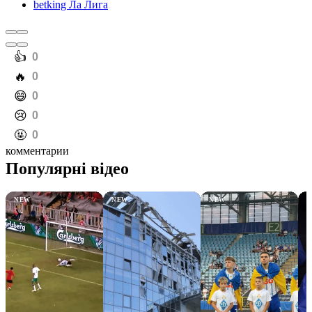
betking Ла Лига
️👍
0
️🔥
0
️😄
0
️😢
0
️🤬
0
комментарии