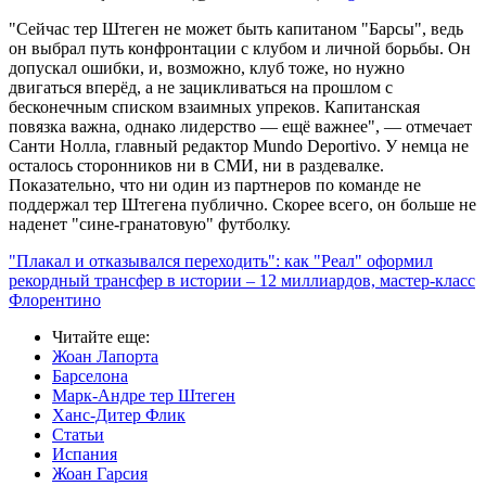
"Сейчас тер Штеген не может быть капитаном "Барсы", ведь
он выбрал путь конфронтации с клубом и личной борьбы. Он
допускал ошибки, и, возможно, клуб тоже, но нужно
двигаться вперёд, а не зацикливаться на прошлом с
бесконечным списком взаимных упреков. Капитанская
повязка важна, однако лидерство — ещё важнее", — отмечает
Санти Нолла, главный редактор Mundo Deportivo. У немца не
осталось сторонников ни в СМИ, ни в раздевалке.
Показательно, что ни один из партнеров по команде не
поддержал тер Штегена публично. Скорее всего, он больше не
наденет "сине-гранатовую" футболку.
"Плакал и отказывался переходить": как "Реал" оформил
рекордный трансфер в истории – 12 миллиардов, мастер-класс
Флорентино
Читайте еще
:
Жоан Лапорта
Барселона
Марк-Андре тер Штеген
Ханс-Дитер Флик
Статьи
Испания
Жоан Гарсия