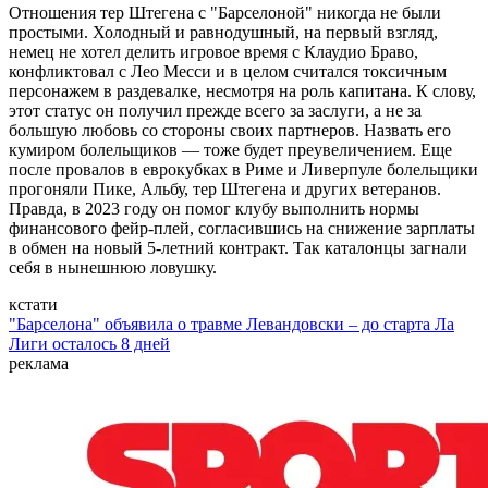
Отношения тер Штегена с "Барселоной" никогда не были
простыми. Холодный и равнодушный, на первый взгляд,
немец не хотел делить игровое время с Клаудио Браво,
конфликтовал с Лео Месси и в целом считался токсичным
персонажем в раздевалке, несмотря на роль капитана. К слову,
этот статус он получил прежде всего за заслуги, а не за
большую любовь со стороны своих партнеров. Назвать его
кумиром болельщиков — тоже будет преувеличением. Еще
после провалов в еврокубках в Риме и Ливерпуле болельщики
прогоняли Пике, Альбу, тер Штегена и других ветеранов.
Правда, в 2023 году он помог клубу выполнить нормы
финансового фейр-плей, согласившись на снижение зарплаты
в обмен на новый 5-летний контракт. Так каталонцы загнали
себя в нынешнюю ловушку.
кстати
"Барселона" объявила о травме Левандовски – до старта Ла
Лиги осталось 8 дней
реклама