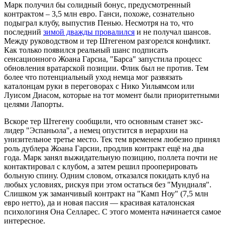
Марк получил бы солидный бонус, предусмотренный
контрактом – 3,5 млн евро. Ганси, похоже, сознательно
подыграл клубу, выпустив Пенью. Несмотря на то, что
последний
зимой дважды провалился
и не получал шансов.
Между руководством и тер Штегеном разгорелся конфликт.
Как только появился реальный шанс подписать
сенсационного Жоана Гарсиа, "Барса" запустила процесс
обновления вратарской позиции. Флик был не против. Тем
более что потенциальный уход немца мог развязать
каталонцам руки в переговорах с Нико Уильямсом или
Луисом Диасом, которые на тот момент были приоритетными
целями Лапорты.
Вскоре тер Штегену сообщили, что основным станет экс-
лидер "Эспаньола", а немец опустится в иерархии на
унизительное третье место. Тек тем временем любезно принял
роль дублера Жоана Гарсии, продлив контракт ещё на два
года. Марк занял выжидательную позицию, поллета почти не
контактировал с клубом, а затем решил прооперировать
больную спину. Одним словом, отказался покидать клуб на
любых условиях, рискуя при этом остаться без "Мундиаля".
Слишком уж заманчивый контракт на "Камп Ноу" (7,5 млн
евро нетто), да и новая пассия — красивая каталонская
психологиня Она Селларес. С этого момента начинается самое
интересное.