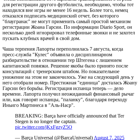
для регистрации другого футболиста, необходимо, чтобы тот
находился вне игры не менее 16 недель. Более того, немец
отказался подписать медицинский отчет, без которого
"блаугранас" не могут применить самый простой механизм
регистрации Жоана Гарсии. По информации Diario Sport, он
несколько дней игнорировал телефонные звонки и не захотел
пускать клубных врачей в свой дом.
Чаша терпения Лапорты переполнилась 7 августа, когда
пресс-служба "Кулес" объявила о дисциплинарном
разбирательстве в отношении тер Штегена с лишением
капитанской повязки. Решение якобы было принято после
консультаций с тренерским штабом. Но показательное
унижение на этом не закончилось. Уже на следующий день у
него отобрали номер. Престижная "единица" досталась Жоану
Гарсии без борьбы. Регистрация испанца теперь — дело
времени. Лапорта получил неожиданный финансовый рычаг
или, как говорят испанцы, "паланку", благодаря переходу
Иньиго Мартинеса в "Аль-Наср".
BREAKING: Barça have officially announced that Ter
Stegen is no longer the captain.
pic.twitter.com/jKxFgzyZ5O
— Barça Universal (@BarcaUniversal)
August 7, 2025