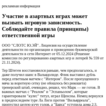
рекламная информация
Участие в азартных играх может
вызвать игровую зависимость.
Соблюдайте правила (принципы)
ответственной игры
ООО "СЛОТС Ю.ЭЙ". Лицензия на осуществление
деятельности по организации и проведению букмекерской
деятельности в сети Интернет от 05.12.2024 (Решение
комиссии по регулированию азартных игр и лотерей № 559 от
21.11.2024).
Тер Штеген восстановился раньше, чем предполагалось, и
даже получил шанс в Вальядолиде. Флик выставил дубль
перед ответным матчем с "Интером". После пропущенного
мяча за воротную сетку (не обошлось без рикошета)
тренерский штаб, очевидно, решил, что Марк — не готов. В
важных матчах с "Реалом" и "Эспаньолом", которые
гарантировали "кулес" титул, играл Щенсны. Немец вернулся
в предпоследнем туре Ла Лиги против "Вильярреала",
пропустил целую кучу голов, а "Барса" уступила дома 2:3.