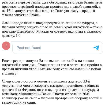
разгром в первом тайме. Два обводящих выстрела Баэны из-за
пределов штрафной площади прошли над правой девяткой, а
на 16-й минуте счет был открыт. Голевую атаку с правого
фланга запустил Ямаль.
Ламин продолжил выпад передачей на линию полукруга, а
Фермин оттуда запустил пас на левый край штрафной – точно
под удар Оярсабалю. Микель мгновенно вколотил в дальнюю
девятку. 1:0.
Еще через три минуты Баэна выполнил катбек на линию
штрафной площадки. Ямаль принял его и элегантно пробил в
правый нижний угол. Быть бы голу, если бы Ламин не попал
в штангу!
Следующего острого момента пришлось ждать до 33-й
минуты, что много говорит о настрое пиренейцев. Забивать
должен был Фермин, но его выстрел из пределов полукруга
взял Ваня Милинкович-Савич. Спасти от гола на 36-й
голкипер уже не смог – Фермин протаранил оборону гостей и
вышел один на один.