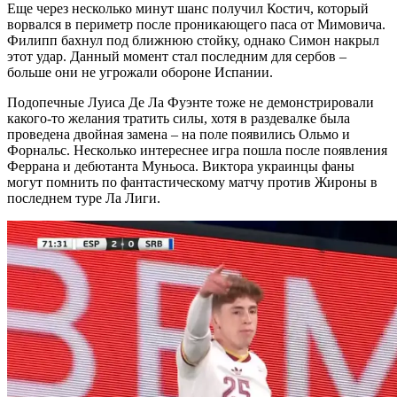
Еще через несколько минут шанс получил Костич, который
ворвался в периметр после проникающего паса от Мимовича.
Филипп бахнул под ближнюю стойку, однако Симон накрыл
этот удар. Данный момент стал последним для сербов –
больше они не угрожали обороне Испании.
Подопечные Луиса Де Ла Фуэнте тоже не демонстрировали
какого-то желания тратить силы, хотя в раздевалке была
проведена двойная замена – на поле появились Ольмо и
Форнальс. Несколько интереснее игра пошла после появления
Феррана и дебютанта Муньоса. Виктора украинцы фаны
могут помнить по фантастическому матчу против Жироны в
последнем туре Ла Лиги.