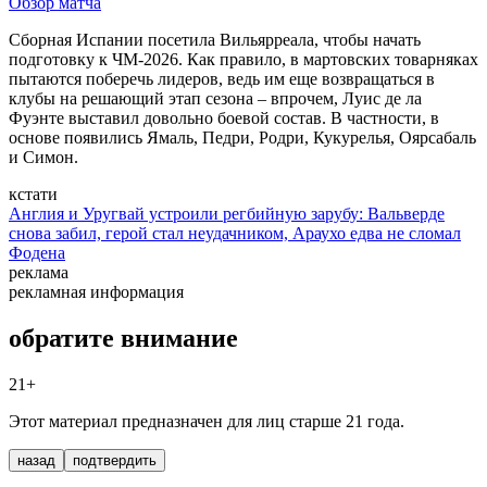
Обзор матча
Сборная Испании посетила Вильярреала, чтобы начать
подготовку к ЧМ-2026. Как правило, в мартовских товарняках
пытаются поберечь лидеров, ведь им еще возвращаться в
клубы на решающий этап сезона – впрочем, Луис де ла
Фуэнте выставил довольно боевой состав. В частности, в
основе появились Ямаль, Педри, Родри, Кукурелья, Оярсабаль
и Симон.
кстати
Англия и Уругвай устроили регбийную зарубу: Вальверде
снова забил, герой стал неудачником, Араухо едва не сломал
Фодена
реклама
рекламная информация
обратите внимание
21+
Этот материал предназначен для лиц старше 21 года.
назад
подтвердить