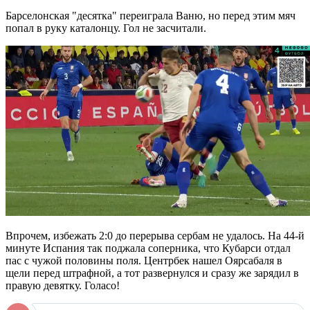
Барселонская "десятка" переиграла Ваню, но перед этим мяч
попал в руку каталонцу. Гол не засчитали.
Впрочем, избежать 2:0 до перерыва сербам не удалось. На 44-й
минуте Испания так поджала соперника, что Кубарси отдал
пас с чужой половины поля. Центрбек нашел Оярсабаля в
щели перед штрафной, а тот развернулся и сразу же зарядил в
правую девятку. Голасо!