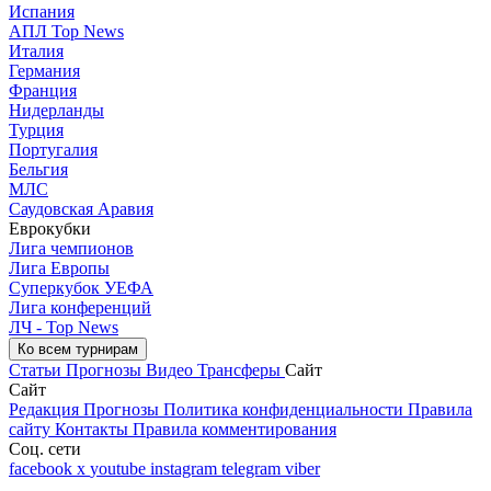
Испания
АПЛ Top News
Италия
Германия
Франция
Нидерланды
Турция
Португалия
Бельгия
МЛС
Саудовская Аравия
Еврокубки
Лига чемпионов
Лига Европы
Суперкубок УЕФА
Лига конференций
ЛЧ - Top News
Ко всем турнирам
Статьи
Прогнозы
Видео
Трансферы
Сайт
Сайт
Редакция
Прогнозы
Политика конфиденциальности
Правила
сайту
Контакты
Правила комментирования
Соц. сети
facebook
x
youtube
instagram
telegram
viber