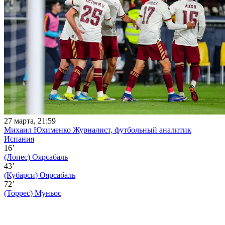
27 марта, 21:59
Михаил Юхименко
Журналист, футбольный аналитик
Испания
16’
(Лопес)
Оярсабаль
43’
(Кубарси)
Оярсабаль
72’
(Торрес)
Муньос