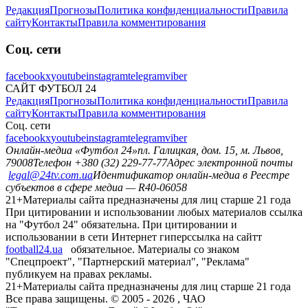
Редакция
Прогнозы
Политика конфиденциальности
Правила
сайту
Контакты
Правила комментирования
Соц. сети
facebook
x
youtube
instagram
telegram
viber
САЙТ ФУТБОЛ 24
Редакция
Прогнозы
Политика конфиденциальности
Правила
сайту
Контакты
Правила комментирования
Соц. сети
facebook
x
youtube
instagram
telegram
viber
Онлайн-медиа «Футбол 24»
пл. Галицкая, дом. 15, м. Львов,
79008
Телефон +380 (32) 229-77-77
Адрес электронной почты
legal@24tv.com.ua
Идентификатор онлайн-медиа в Реестре
субъектов в сфере медиа — R40-06058
21+
Материалы сайта предназначены для лиц старше 21 года
При цитировании и использовании любых материалов ссылка
на "Футбол 24" обязательна. При цитировании и
использовании в сети Интернет гиперссылка на сайтт
football24.ua
обязательное. Материалы со знаком
"Спецпроект", "Партнерский материал", "Реклама"
публикуем на правах рекламы.
21+
Материалы сайта предназначены для лиц старше 21 года
Все права защищены. © 2005 -
2026
, ЧАО