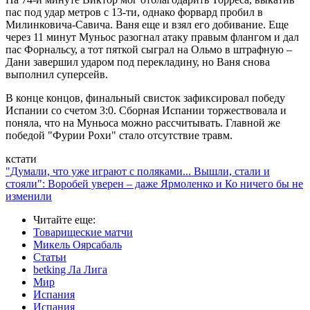
пас под удар метров с 13-ти, однако форвард пробил в
Милинковича-Савича. Ваня еще и взял его добивание. Еще
через 11 минут Муньос разогнал атаку правым флангом и дал
пас Форнальсу, а тот пяткой сыграл на Ольмо в штрафную –
Дани завершил ударом под перекладину, но Ваня снова
выполнил суперсейв.
В конце концов, финальный свисток зафиксировал победу
Испании со счетом 3:0. Сборная Испании торжествовала и
поняла, что на Муньоса можно рассчитывать. Главной же
победой "Фурии Рохи" стало отсутствие травм.
кстати
"Думали, что уже играют с поляками... Вышли, стали и
стояли": Воробей уверен – даже Ярмоленко и Ко ничего бы не
изменили
Читайте еще
:
Товарищеские матчи
Микель Оярсабаль
Статьи
betking Ла Лига
Мир
Испания
Испания