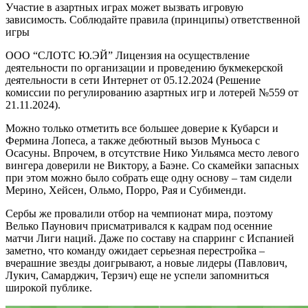
Участие в азартных играх может вызвать игровую
зависимость. Соблюдайте правила (принципы) ответственной
игры
ООО “СЛОТС Ю.ЭЙ” Лицензия на осуществление
деятельности по организации и проведению букмекерской
деятельности в сети Интернет от 05.12.2024 (Решение
комиссии по регулированию азартных игр и лотерей №559 от
21.11.2024).
Можно только отметить все большее доверие к Кубарси и
Фермина Лопеса, а также дебютный вызов Муньоса с
Осасуны. Впрочем, в отсутствие Нико Уильямса место левого
вингера доверили не Виктору, а Баэне. Со скамейки запасных
при этом можно было собрать еще одну основу – там сидели
Мерино, Хейсен, Ольмо, Порро, Рая и Субименди.
Сербы же провалили отбор на чемпионат мира, поэтому
Велько Паунович присматривался к кадрам под осенние
матчи Лиги наций. Даже по составу на спарринг с Испанией
заметно, что команду ожидает серьезная перестройка –
вчерашние звезды доигрывают, а новые лидеры (Павлович,
Лукич, Самарджич, Терзич) еще не успели запомниться
широкой публике.