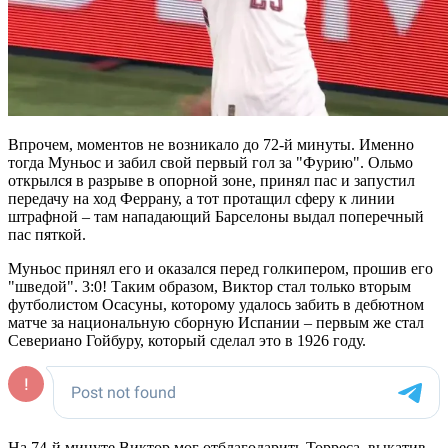
Впрочем, моментов не возникало до 72-й минуты. Именно
тогда Муньос и забил свой первый гол за "Фурию". Ольмо
открылся в разрыве в опорной зоне, принял пас и запустил
передачу на ход Феррану, а тот протащил сферу к линии
штрафной – там нападающий Барселоны выдал поперечный
пас пяткой.
Муньос принял его и оказался перед голкипером, прошив его
"шведой". 3:0! Таким образом, Виктор стал только вторым
футболистом Осасуны, которому удалось забить в дебютном
матче за национальную сборную Испании – первым же стал
Севериано Гойбуру, который сделал это в 1926 году.
На 74-й минуте Виктор мог отблагодарить Торреса, выкатив