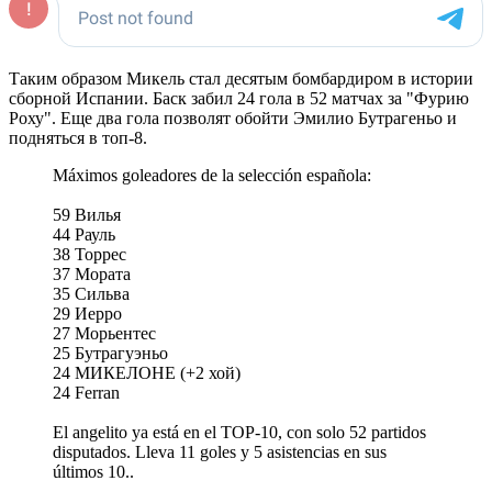
Таким образом Микель стал десятым бомбардиром в истории
сборной Испании. Баск забил 24 гола в 52 матчах за "Фурию
Роху". Еще два гола позволят обойти Эмилио Бутрагеньо и
подняться в топ-8.
Máximos goleadores de la selección española:
59 Вилья
44 Рауль
38 Торрес
37 Мората
35 Сильва
29 Иерро
27 Морьентес
25 Бутрагуэньо
24 МИКЕЛОНЕ (+2 хой)
24 Ferran
El angelito ya está en el TOP-10, con solo 52 partidos
disputados. Lleva 11 goles y 5 asistencias en sus
últimos 10..