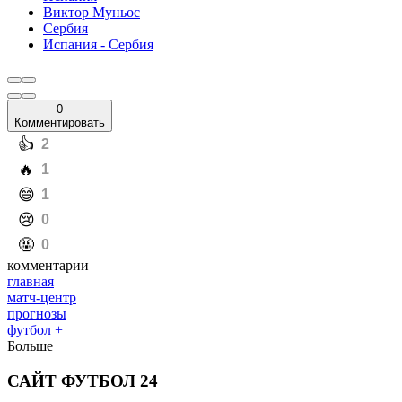
Виктор Муньос
Сербия
Испания - Сербия
0
Комментировать
️👍
2
️🔥
1
️😄
1
️😢
0
️🤬
0
комментарии
главная
матч-центр
прогнозы
футбол +
Больше
САЙТ ФУТБОЛ 24