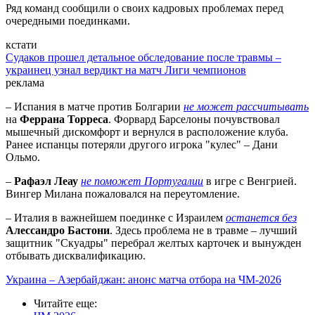
Ряд команд сообщили о своих кадровых проблемах перед
очередными поединками.
кстати
Судаков прошел детальное обследование после травмы –
украинец узнал вердикт на матч Лиги чемпионов
реклама
– Испания в матче против Болгарии
не может рассчитывать
на
Феррана Торреса
. Форвард Барселоны почувствовал
мышечный дискомфорт и вернулся в расположение клуба.
Ранее испанцы потеряли другого игрока "кулес" – Дани
Ольмо.
–
Рафаэл Леау
не поможет Португалии
в игре с Венгрией.
Вингер Милана пожаловался на переутомление.
– Италия в важнейшем поединке с Израилем
останется без
Алессандро Бастони
. Здесь проблема не в травме – лучший
защитник "Скуадры" перебрал желтых карточек и вынужден
отбывать дисквалификацию.
Украина – Азербайджан: анонс матча отбора на ЧМ-2026
Читайте еще
: