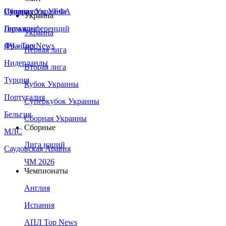
Сборная Украины
Италия
Суперкубок УЕФА
Украина
Германия
Лига конференций
Украина
Франция
ЛЧ - Top News
Первая лига
Нидерланды
Вторая лига
Турция
Кубок Украины
Португалия
Суперкубок Украины
Бельгия
Сборная Украины
Сборные
МЛС
Лига наций
Саудовская Аравия
ЧМ 2026
Чемпионаты
Англия
Испания
АПЛ Top News