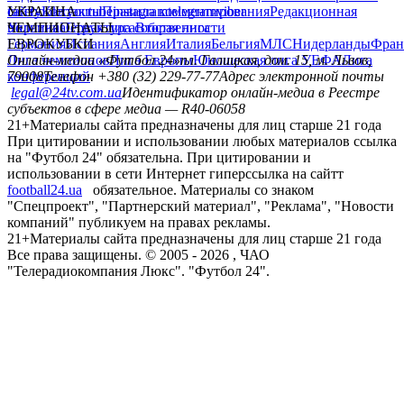
сайту
facebook
УКРАИНА
Контакты
x
youtube
Правила комментирования
instagram
telegram
viber
Редакционная
политика
Украина
ЧЕМПИОНАТЫ
Первая лига
Структура собственности
Вторая лига
Германия
ЕВРОКУБКИ
Испания
Англия
Италия
Бельгия
МЛС
Нидерланды
Фран
Лига чемпионов
Онлайн-медиа «Футбол 24»
Лига Европы
пл. Галицкая, дом. 15, м. Львов,
Юношеская лига УЕФА
Лига
конференций
79008
Телефон +380 (32) 229-77-77
Адрес электронной почты
legal@24tv.com.ua
Идентификатор онлайн-медиа в Реестре
субъектов в сфере медиа — R40-06058
21+
Материалы сайта предназначены для лиц старше 21 года
При цитировании и использовании любых материалов ссылка
на "Футбол 24" обязательна. При цитировании и
использовании в сети Интернет гиперссылка на сайтт
football24.ua
обязательное. Материалы со знаком
"Спецпроект", "Партнерский материал", "Реклама", "Новости
компаний" публикуем на правах рекламы.
21+
Материалы сайта предназначены для лиц старше 21 года
Все права защищены. © 2005 -
2026
, ЧАО
"Телерадиокомпания Люкс". "Футбол 24".