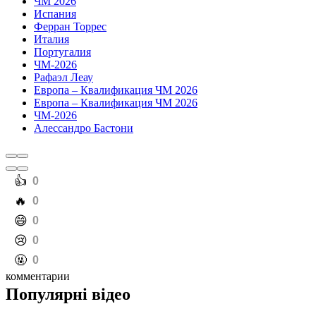
ЧМ 2026
Испания
Ферран Торрес
Италия
Португалия
ЧМ-2026
Рафаэл Леау
Европа – Квалификация ЧМ 2026
Европа – Квалификация ЧМ 2026
ЧМ-2026
Алессандро Бастони
️👍
0
️🔥
0
️😄
0
️😢
0
️🤬
0
комментарии