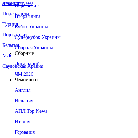
Франция
ЛЧ - Top News
Первая лига
Нидерланды
Вторая лига
Турция
Кубок Украины
Португалия
Суперкубок Украины
Бельгия
Сборная Украины
Сборные
МЛС
Лига наций
Саудовская Аравия
ЧМ 2026
Чемпионаты
Англия
Испания
АПЛ Top News
Италия
Германия