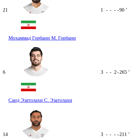
21
1
-
-
-
-
90
ʼ
Мохаммад Горбани
М. Горбани
6
3
-
-
2
-
265
ʼ
Саид Эзатолахи
С. Эзатолахи
14
3
-
-
-
-
211
ʼ