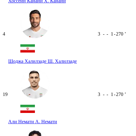
Хоссейн Канани
Х. Канани
4
3
-
-
1
-
270
ʼ
Шоджа Халилзаде
Ш. Халилзаде
19
3
-
-
1
-
270
ʼ
Али Немати
А. Немати