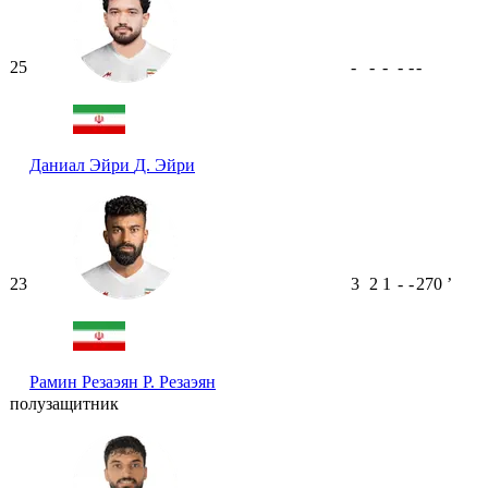
25
-
-
-
-
-
-
Даниал Эйри
Д. Эйри
23
3
2
1
-
-
270
ʼ
Рамин Резаэян
Р. Резаэян
полузащитник