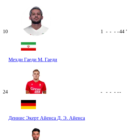
10
1
-
-
-
-
44
ʼ
Мехди Гаеди
М. Гаеди
24
-
-
-
-
-
-
Деннис Экерт Айенса
Д. Э. Айенса