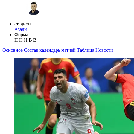
стадион
Азади
Форма
Н
Н
Н
В
В
Основное
Состав
календарь матчей
Таблица
Новости