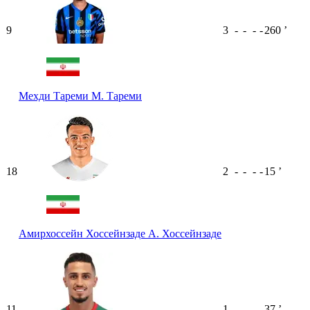
9
3
-
-
-
-
260
ʼ
Мехди Тареми
М. Тареми
18
2
-
-
-
-
15
ʼ
Амирхоссейн Хоссейнзаде
А. Хоссейнзаде
11
1
-
-
-
-
37
ʼ