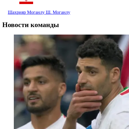
Шахрияр Моганлу
Ш. Моганлу
Новости команды