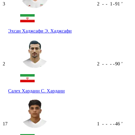
3
2
-
-
1
-
91
ʼ
Эхсан Хаджсафи
Э. Хаджсафи
2
2
-
-
-
-
90
ʼ
Салех Хардани
С. Хардани
17
1
-
-
-
-
46
ʼ