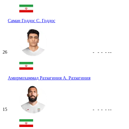
Саман Годдос
С. Годдос
26
-
-
-
-
-
-
Амирмохаммад Раззагиния
А. Раззагиния
15
-
-
-
-
-
-