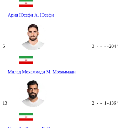
Ария Юсефи
А. Юсефи
5
3
-
-
-
-
204
ʼ
Милад Мохаммади
М. Мохаммади
13
2
-
-
1
-
136
ʼ