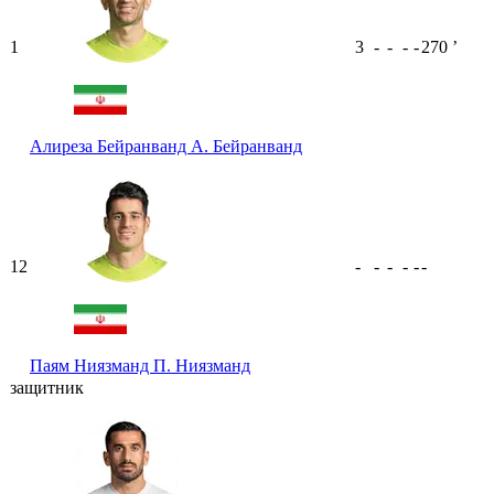
1
3
-
-
-
-
270
ʼ
Алиреза Бейранванд
А. Бейранванд
12
-
-
-
-
-
-
Паям Ниязманд
П. Ниязманд
защитник