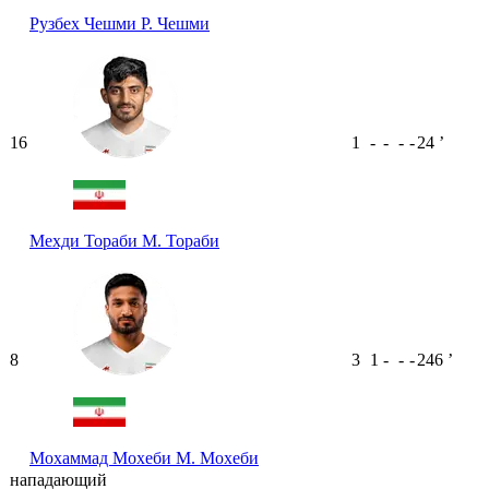
Рузбех Чешми
Р. Чешми
16
1
-
-
-
-
24
ʼ
Мехди Тораби
М. Тораби
8
3
1
-
-
-
246
ʼ
Мохаммад Мохеби
М. Мохеби
нападающий