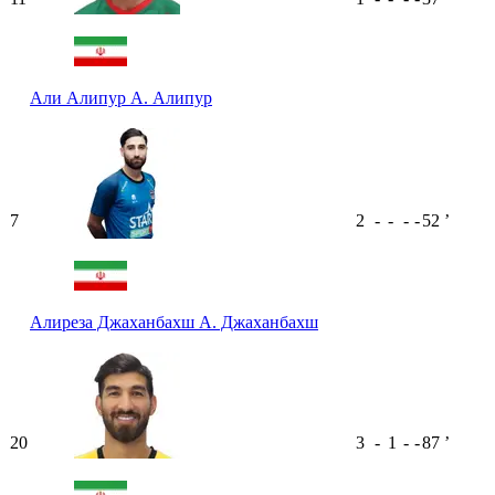
Али Алипур
А. Алипур
7
2
-
-
-
-
52
ʼ
Алиреза Джаханбахш
А. Джаханбахш
20
3
-
1
-
-
87
ʼ