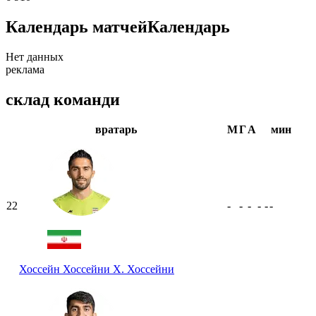
Календарь матчей
Календарь
Нет данных
реклама
склад команди
вратарь
М
Г
А
мин
22
-
-
-
-
-
-
Хоссейн Хоссейни
Х. Хоссейни