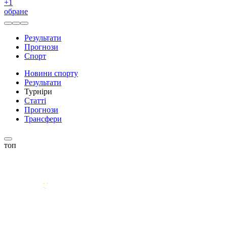
+
1
обране
Результати
Прогнози
Спорт
Новини спорту
Результати
Турніри
Статті
Прогнози
Трансфери
топ