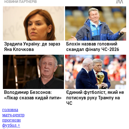
головна
матч-центр
прогнози
футбол +