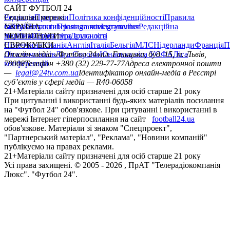
САЙТ ФУТБОЛ 24
Редакція
Соціальні мережі
Прогнози
Політика конфіденційності
Правила
сайту
facebook
УКРАЇНА
Контакти
x
youtube
Правила коментування
instagram
telegram
viber
Редакційна
політика
Україна
ЧЕМПІОНАТИ
Перша ліга
Структура власності
Друга ліга
Німеччина
ЄВРОКУБКИ
Іспанія
Англія
Італія
Бельгія
МЛС
Нідерланди
Франція
П
Ліга чемпіонів
Онлайн-медіа «Футбол 24»
Ліга Європи
Юнацька ліга УЄФА
пл. Галицька, буд. 15, м. Львів,
Ліга
конференцій
79008
Телефон +380 (32) 229-77-77
Адреса електронної пошти
—
legal@24tv.com.ua
Ідентифікатор онлайн-медіа в Реєстрі
суб’єктів у сфері медіа — R40-06058
21+
Матеріали сайту призначені для осіб старше 21 року
При цитуванні і використанні будь-яких матеріалів посилання
на "Футбол 24" обов'язкове. При цитуванні і використанні в
мережі Інтернет гіперпосилання на сайт
football24.ua
обов'язкове. Матеріали зі знаком "Спецпроект",
"Партнерський матеріал", "Реклама", "Новини компаній"
публікуємо на правах реклами.
21+
Матеріали сайту призначені для осіб старше 21 року
Усi права захищенi. © 2005 -
2026
, ПрАТ "Телерадіокомпанія
Люкс". "Футбол 24".