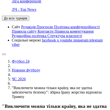
Ліга конференцій
ЛЧ - Top News
До всіх турнірів
Сайт
Редакція
Прогнози
Політика конфіденційності
Правила сайту
Контакти
Правила коментування
Редакційна політика
Структура власності
Соціальні мережі
facebook
x
youtube
instagram
telegram
viber
Футбол 24
Новини футболу
ЧС 2026
"Виключити можна тільки країну, яка не здатна
забезпечити безпеку": збірна Ірану жорстко відповіла
Трампу
"Виключити можна тільки країну, яка не здатна