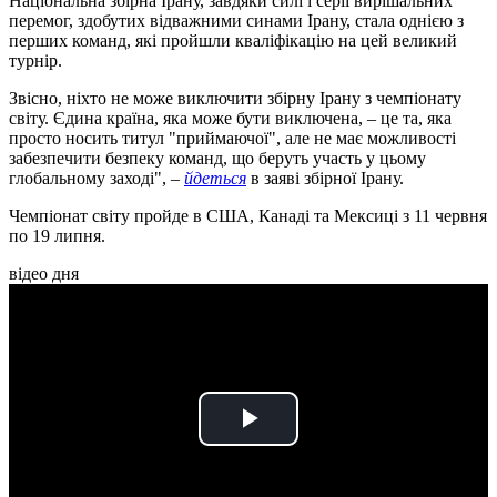
Національна збірна Ірану, завдяки силі і серії вирішальних
перемог, здобутих відважними синами Ірану, стала однією з
перших команд, які пройшли кваліфікацію на цей великий
турнір.
Звісно, ніхто не може виключити збірну Ірану з чемпіонату
світу. Єдина країна, яка може бути виключена, – це та, яка
просто носить титул "приймаючої", але не має можливості
забезпечити безпеку команд, що беруть участь у цьому
глобальному заході", –
йдеться
в заяві збірної Ірану.
Чемпіонат світу пройде в США, Канаді та Мексиці з 11 червня
по 19 липня.
відео дня
Play
Video