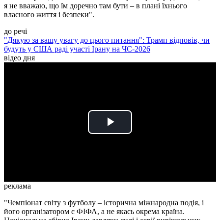
я не вважаю, що їм доречно там бути – в плані їхнього
власного життя і безпеки".
до речі
"Дякую за вашу увагу до цього питання": Трамп відповів, чи
будуть у США раді участі Ірану на ЧС-2026
відео дня
Play
Video
реклама
"Чемпіонат світу з футболу – історична міжнародна подія, і
його організатором є ФІФА, а не якась окрема країна.