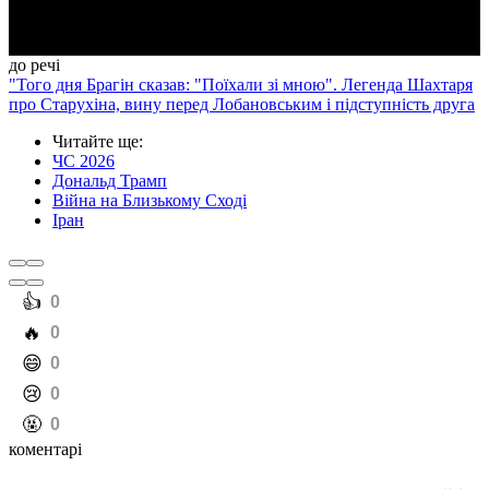
до речі
"Того дня Брагін сказав: "Поїхали зі мною". Легенда Шахтаря
про Старухіна, вину перед Лобановським і підступність друга
Читайте ще
:
ЧС 2026
Дональд Трамп
Війна на Близькому Сході
Іран
️👍
0
️🔥
0
️😄
0
️😢
0
️🤬
0
коментарі