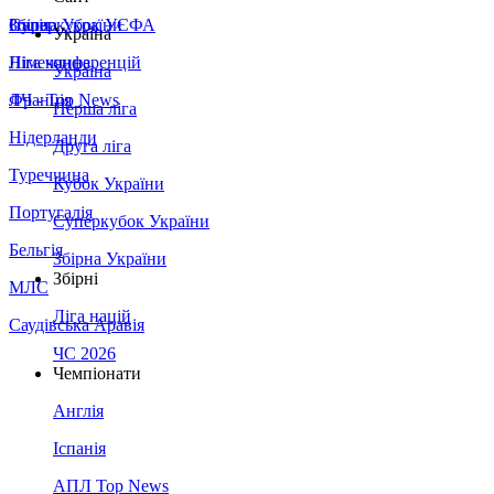
Збірна України
Італія
Суперкубок УЄФА
Україна
Німеччина
Ліга конференцій
Україна
Франція
ЛЧ - Top News
Перша ліга
Нідерланди
Друга ліга
Туреччина
Кубок України
Португалія
Суперкубок України
Бельгія
Збірна України
Збірні
МЛС
Ліга націй
Саудівська Аравія
ЧС 2026
Чемпіонати
Англія
Іспанія
АПЛ Top News