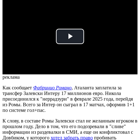
Play
Video
реклама
Как сообщает
Фабрицио Романо
, Аталанта заплатила за
трансфер Залевски Интеру 17 миллионов евро. Никола
присоединился к "неррадзури" в феврале 2025 года, перейдя
из Ромы. Всего за Интер он сыграл в 17 матчах, оформив 1+1
по системе гол+пас.
К слову, в составе Ромы Залевски стал не желанным игроком в
прошлом году. Дело в том, что его подозревали в "сливе"
информации из раздевалки в СМИ, а еще он конфликтовал с
Довбиком, у которого
хотел забрать право
пробивать