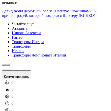
пенальти.
Дэвид забил дебютный гол за Ювентус "ножницами" и
принес трофей, который покорялся Шахтеру (ВИДЕО)
Читайте еще
:
Аталанта
Никола Залевски
Интер
Трансферы Интера
Трансферы
Италия
Трансферы Чемпионата Италии
0
Комментировать
️👍
0
️🔥
0
️😄
0
️😢
0
️🤬
0