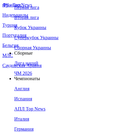
Франция
ЛЧ - Top News
Первая лига
Нидерланды
Вторая лига
Турция
Кубок Украины
Португалия
Суперкубок Украины
Бельгия
Сборная Украины
Сборные
МЛС
Лига наций
Саудовская Аравия
ЧМ 2026
Чемпионаты
Англия
Испания
АПЛ Top News
Италия
Германия