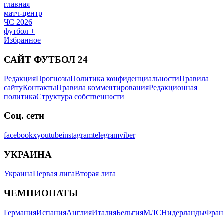
главная
матч-центр
ЧС 2026
футбол +
Избранное
САЙТ ФУТБОЛ 24
Редакция
Прогнозы
Политика конфиденциальности
Правила
сайту
Контакты
Правила комментирования
Редакционная
политика
Структура собственности
Соц. сети
facebook
x
youtube
instagram
telegram
viber
УКРАИНА
Украина
Первая лига
Вторая лига
ЧЕМПИОНАТЫ
Германия
Испания
Англия
Италия
Бельгия
МЛС
Нидерланды
Фран