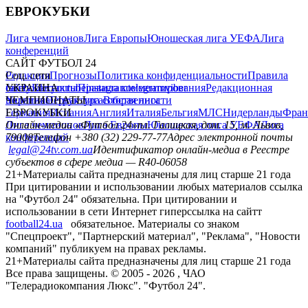
ЕВРОКУБКИ
Лига чемпионов
Лига Европы
Юношеская лига УЕФА
Лига
конференций
САЙТ ФУТБОЛ 24
Редакция
Соц. сети
Прогнозы
Политика конфиденциальности
Правила
сайту
facebook
УКРАИНА
Контакты
x
youtube
Правила комментирования
instagram
telegram
viber
Редакционная
политика
Украина
ЧЕМПИОНАТЫ
Первая лига
Структура собственности
Вторая лига
Германия
ЕВРОКУБКИ
Испания
Англия
Италия
Бельгия
МЛС
Нидерланды
Фран
Лига чемпионов
Онлайн-медиа «Футбол 24»
Лига Европы
пл. Галицкая, дом. 15, м. Львов,
Юношеская лига УЕФА
Лига
конференций
79008
Телефон +380 (32) 229-77-77
Адрес электронной почты
legal@24tv.com.ua
Идентификатор онлайн-медиа в Реестре
субъектов в сфере медиа — R40-06058
21+
Материалы сайта предназначены для лиц старше 21 года
При цитировании и использовании любых материалов ссылка
на "Футбол 24" обязательна. При цитировании и
использовании в сети Интернет гиперссылка на сайтт
football24.ua
обязательное. Материалы со знаком
"Спецпроект", "Партнерский материал", "Реклама", "Новости
компаний" публикуем на правах рекламы.
21+
Материалы сайта предназначены для лиц старше 21 года
Все права защищены. © 2005 -
2026
, ЧАО
"Телерадиокомпания Люкс". "Футбол 24".