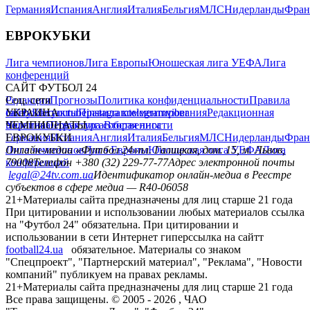
Германия
Испания
Англия
Италия
Бельгия
МЛС
Нидерланды
Фран
ЕВРОКУБКИ
Лига чемпионов
Лига Европы
Юношеская лига УЕФА
Лига
конференций
САЙТ ФУТБОЛ 24
Редакция
Соц. сети
Прогнозы
Политика конфиденциальности
Правила
сайту
facebook
УКРАИНА
Контакты
x
youtube
Правила комментирования
instagram
telegram
viber
Редакционная
политика
Украина
ЧЕМПИОНАТЫ
Первая лига
Структура собственности
Вторая лига
Германия
ЕВРОКУБКИ
Испания
Англия
Италия
Бельгия
МЛС
Нидерланды
Фран
Лига чемпионов
Онлайн-медиа «Футбол 24»
Лига Европы
пл. Галицкая, дом. 15, м. Львов,
Юношеская лига УЕФА
Лига
конференций
79008
Телефон +380 (32) 229-77-77
Адрес электронной почты
legal@24tv.com.ua
Идентификатор онлайн-медиа в Реестре
субъектов в сфере медиа — R40-06058
21+
Материалы сайта предназначены для лиц старше 21 года
При цитировании и использовании любых материалов ссылка
на "Футбол 24" обязательна. При цитировании и
использовании в сети Интернет гиперссылка на сайтт
football24.ua
обязательное. Материалы со знаком
"Спецпроект", "Партнерский материал", "Реклама", "Новости
компаний" публикуем на правах рекламы.
21+
Материалы сайта предназначены для лиц старше 21 года
Все права защищены. © 2005 -
2026
, ЧАО