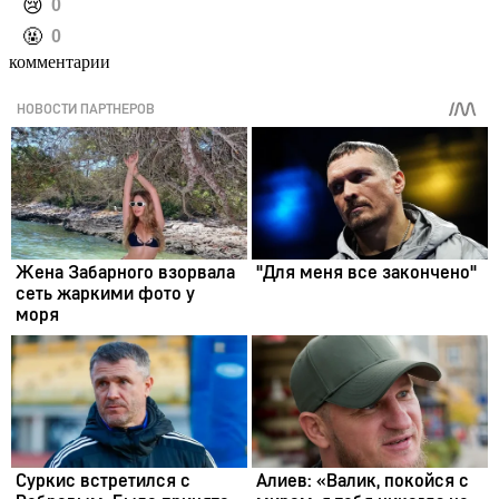
️😢
0
️🤬
0
комментарии