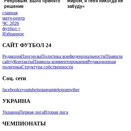
главная
матч-центр
ЧС 2026
футбол +
Избранное
САЙТ ФУТБОЛ 24
Редакция
Прогнозы
Политика конфиденциальности
Правила
сайту
Контакты
Правила комментирования
Редакционная
политика
Структура собственности
Соц. сети
facebook
x
youtube
instagram
telegram
viber
УКРАИНА
Украина
Первая лига
Вторая лига
ЧЕМПИОНАТЫ