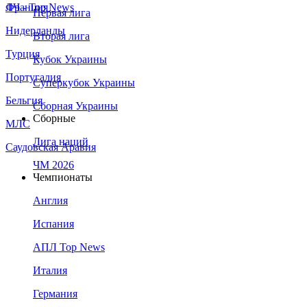
Франция
ЛЧ - Top News
Первая лига
Нидерланды
Вторая лига
Турция
Кубок Украины
Португалия
Суперкубок Украины
Бельгия
Сборная Украины
Сборные
МЛС
Лига наций
Саудовская Аравия
ЧМ 2026
Чемпионаты
Англия
Испания
АПЛ Top News
Италия
Германия