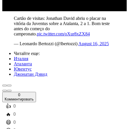
Cartão de visitas: Jonathan David abriu o placar na
vitória da Juventus sobre a Atalanta, 2 a 1. Bom teste
antes do começo do
campeonato.
pic.twitter.com/oXur8xZX84
— Leonardo Bertozzi (@lbertozzi)
August 16, 2025
Читайте еще
:
Италия
Аталанта
Ювентус
Джонатан Дэвид
0
Комментировать
️👍
0
️🔥
0
️😄
0