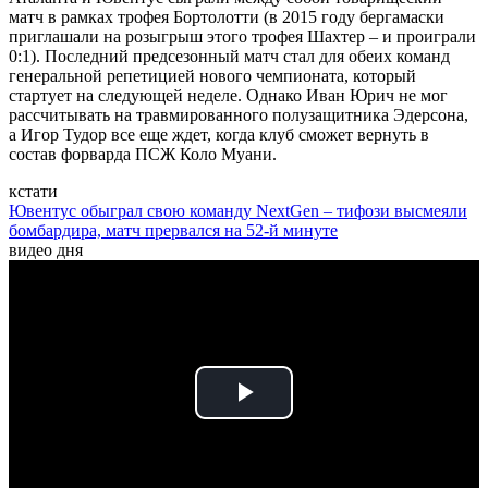
матч в рамках трофея Бортолотти (в 2015 году бергамаски
приглашали на розыгрыш этого трофея Шахтер – и проиграли
0:1). Последний предсезонный матч стал для обеих команд
генеральной репетицией нового чемпионата, который
стартует на следующей неделе. Однако Иван Юрич не мог
рассчитывать на травмированного полузащитника Эдерсона,
а Игор Тудор все еще ждет, когда клуб сможет вернуть в
состав форварда ПСЖ Коло Муани.
кстати
Ювентус обыграл свою команду NextGen – тифози высмеяли
бомбардира, матч прервался на 52-й минуте
видео дня
Play
Video