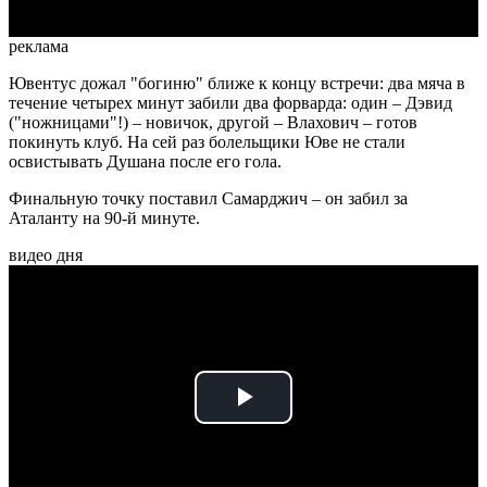
реклама
Ювентус дожал "богиню" ближе к концу встречи: два мяча в
течение четырех минут забили два форварда: один – Дэвид
("ножницами"!) – новичок, другой – Влахович – готов
покинуть клуб. На сей раз болельщики Юве не стали
освистывать Душана после его гола.
Финальную точку поставил Самарджич – он забил за
Аталанту на 90-й минуте.
видео дня
Play
Video