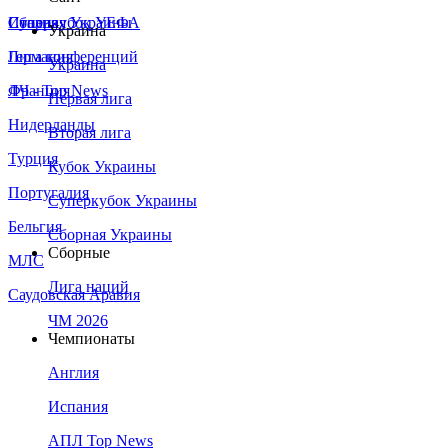
Сборная Украины
Италия
Суперкубок УЕФА
Украина
Германия
Лига конференций
Украина
Франция
ЛЧ - Top News
Первая лига
Нидерланды
Вторая лига
Турция
Кубок Украины
Португалия
Суперкубок Украины
Бельгия
Сборная Украины
Сборные
МЛС
Лига наций
Саудовская Аравия
ЧМ 2026
Чемпионаты
Англия
Испания
АПЛ Top News