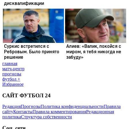
главная
матч-центр
прогнозы
футбол +
Избранное
САЙТ ФУТБОЛ 24
Редакция
Прогнозы
Политика конфиденциальности
Правила
сайту
Контакты
Правила комментирования
Редакционная
политика
Структура собственности
Соц. сети