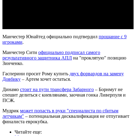
Video
Манчестер Юнайтед официально подтвердил
прощание с 9
игроками
.
Манчестер Сити
официально подписал самого
результативного защитника АПЛ
на "проклятую" позицию
Зинченко.
Гасперини просит Рому купить
двух форвардов на замену
Довбику
– Артем хочет остаться.
Динамо
стоит на пути трансфера Забарного
– Борнмут не
спешит делиться с киевлянами, заочная гонка Ливерпуля и
ПСЖ.
Мудрик
может попасть в руки "специалиста по сбитым
летчикам"
– потенциальная дисквалификация не отпугивает
финалиста еврокубка.
Читайте еще
: