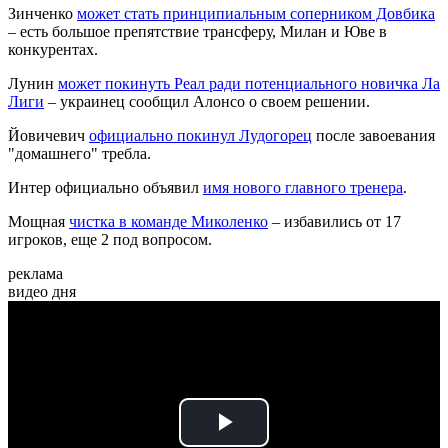
Зинченко
может стать принципиальным соперником Довбика
– есть большое препятствие трансферу, Милан и Юве в
конкурентах.
Лунин
может покинуть Реал ради потенциального новичка Ла
Лиги
– украинец сообщил Алонсо о своем решении.
Йовичевич
официально покинул Лудогорец
после завоевания
"домашнего" требла.
Интер официально объявил
имя нового главного тренера
.
Мощная
чистка в команде Миколенко
– избавились от 17
игроков, еще 2 под вопросом.
реклама
видео дня
Play