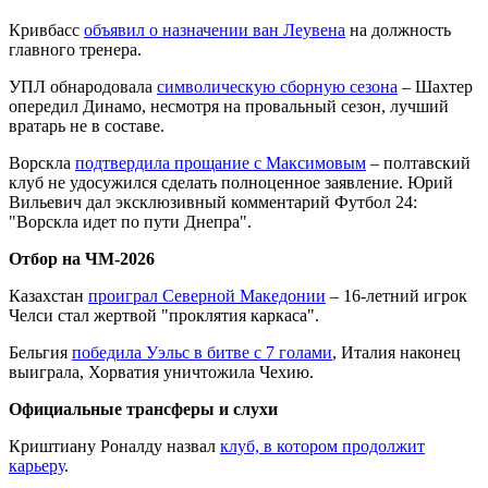
Кривбасс
объявил о назначении ван Леувена
на должность
главного тренера.
УПЛ обнародовала
символическую сборную сезона
– Шахтер
опередил Динамо, несмотря на провальный сезон, лучший
вратарь не в составе.
Ворскла
подтвердила прощание с Максимовым
– полтавский
клуб не удосужился сделать полноценное заявление. Юрий
Вильевич дал эксклюзивный комментарий Футбол 24:
"Ворскла идет по пути Днепра".
Отбор на ЧМ-2026
Казахстан
проиграл Северной Македонии
– 16-летний игрок
Челси стал жертвой "проклятия каркаса".
Бельгия
победила Уэльс в битве с 7 голами
, Италия наконец
выиграла, Хорватия уничтожила Чехию.
Официальные трансферы и слухи
Криштиану Роналду назвал
клуб, в котором продолжит
карьеру
.