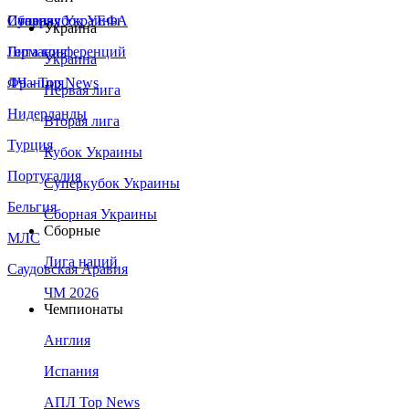
Сборная Украины
Италия
Суперкубок УЕФА
Украина
Германия
Лига конференций
Украина
Франция
ЛЧ - Top News
Первая лига
Нидерланды
Вторая лига
Турция
Кубок Украины
Португалия
Суперкубок Украины
Бельгия
Сборная Украины
Сборные
МЛС
Лига наций
Саудовская Аравия
ЧМ 2026
Чемпионаты
Англия
Испания
АПЛ Top News