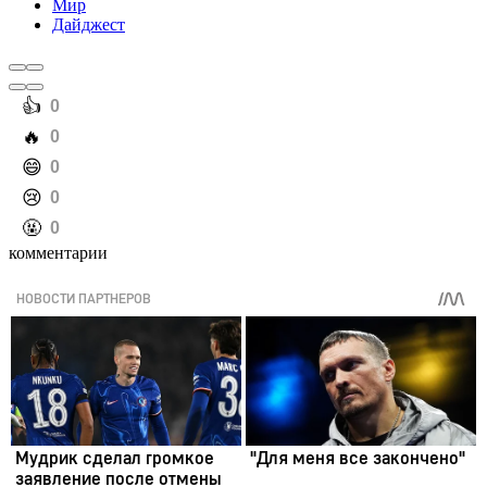
Мир
Дайджест
️👍
0
️🔥
0
️😄
0
️😢
0
️🤬
0
комментарии