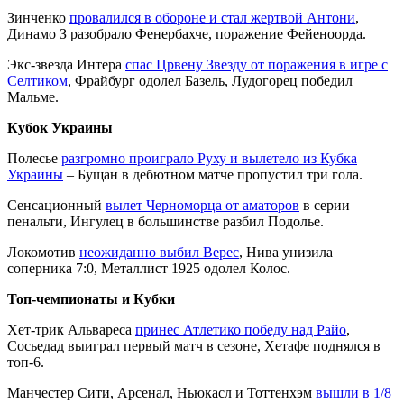
Зинченко
провалился в обороне и стал жертвой Антони
,
Динамо З разобрало Фенербахче, поражение Фейеноорда.
Экс-звезда Интера
спас Црвену Звезду от поражения в игре с
Селтиком
, Фрайбург одолел Базель, Лудогорец победил
Мальме.
Кубок Украины
Полесье
разгромно проиграло Руху и вылетело из Кубка
Украины
– Бущан в дебютном матче пропустил три гола.
Сенсационный
вылет Черноморца от аматоров
в серии
пенальти, Ингулец в большинстве разбил Подолье.
Локомотив
неожиданно выбил Верес
, Нива унизила
соперника 7:0, Металлист 1925 одолел Колос.
Топ-чемпионаты и Кубки
Хет-трик Альвареса
принес Атлетико победу над Райо
,
Сосьедад выиграл первый матч в сезоне, Хетафе поднялся в
топ-6.
Манчестер Сити, Арсенал, Ньюкасл и Тоттенхэм
вышли в 1/8