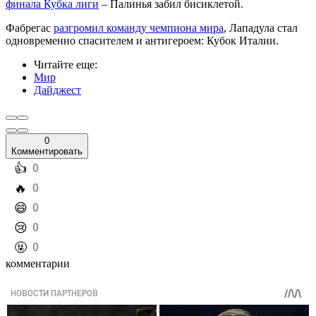
финала Кубка лиги
– Палинья забил бисиклетой.
Фабрегас
разгромил команду чемпиона мира
, Лападула стал
одновременно спасителем и антигероем: Кубок Италии.
Читайте еще
:
Мир
Дайджест
0
Комментировать
️👍
0
️🔥
0
️😄
0
️😢
0
️🤬
0
комментарии