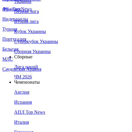
Украина
Франция
ЛЧ - Top News
Первая лига
Нидерланды
Вторая лига
Турция
Кубок Украины
Португалия
Суперкубок Украины
Бельгия
Сборная Украины
Сборные
МЛС
Лига наций
Саудовская Аравия
ЧМ 2026
Чемпионаты
Англия
Испания
АПЛ Top News
Италия