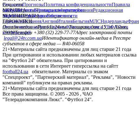
Редакция
Соц. сети
Прогнозы
Политика конфиденциальности
Правила
сайту
facebook
УКРАИНА
Контакты
x
youtube
Правила комментирования
instagram
telegram
viber
Редакционная
политика
Украина
ЧЕМПИОНАТЫ
Первая лига
Структура собственности
Вторая лига
Германия
ЕВРОКУБКИ
Испания
Англия
Италия
Бельгия
МЛС
Нидерланды
Фран
Лига чемпионов
Онлайн-медиа «Футбол 24»
Лига Европы
пл. Галицкая, дом. 15, м. Львов,
Юношеская лига УЕФА
Лига
конференций
79008
Телефон +380 (32) 229-77-77
Адрес электронной почты
legal@24tv.com.ua
Идентификатор онлайн-медиа в Реестре
субъектов в сфере медиа — R40-06058
21+
Материалы сайта предназначены для лиц старше 21 года
При цитировании и использовании любых материалов ссылка
на "Футбол 24" обязательна. При цитировании и
использовании в сети Интернет гиперссылка на сайтт
football24.ua
обязательное. Материалы со знаком
"Спецпроект", "Партнерский материал", "Реклама", "Новости
компаний" публикуем на правах рекламы.
21+
Материалы сайта предназначены для лиц старше 21 года
Все права защищены. © 2005 -
2026
, ЧАО
"Телерадиокомпания Люкс". "Футбол 24".