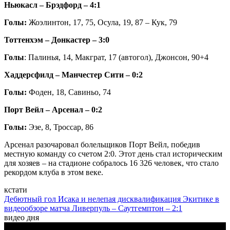
Ньюкасл – Брэдфорд – 4:1
Голы:
Жоэлинтон, 17, 75, Осула, 19, 87 – Кук, 79
Тоттенхэм – Донкастер – 3:0
Голы
: Палинья, 14, Макграт, 17 (автогол), Джонсон, 90+4
Хаддерсфилд – Манчестер Сити – 0:2
Голы:
Фоден, 18, Савиньо, 74
Порт Вейл – Арсенал – 0:2
Голы:
Эзе, 8, Троссар, 86
Арсенал разочаровал болельщиков Порт Вейл, победив
местную команду со счетом 2:0. Этот день стал историческим
для хозяев – на стадионе собралось 16 326 человек, что стало
рекордом клуба в этом веке.
кстати
Дебютный гол Исака и нелепая дисквалификация Экитике в
видеообзоре матча Ливерпуль – Саутгемптон – 2:1
видео дня