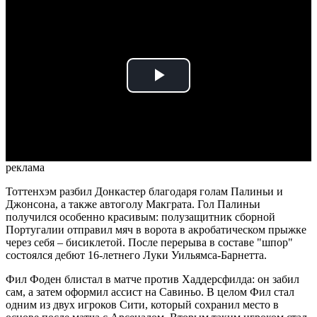
Play
Video
реклама
Тоттенхэм разбил Донкастер благодаря голам Палиньи и
Джонсона, а также автоголу Макграта. Гол Палиньи
получился особенно красивым: полузащитник сборной
Португалии отправил мяч в ворота в акробатическом прыжке
через себя – бисиклетой. После перерыва в составе "шпор"
состоялся дебют 16-летнего Луки Уильямса-Барнетта.
Фил Фоден блистал в матче против Хаддерсфилда: он забил
сам, а затем оформил ассист на Савиньо. В целом Фил стал
одним из двух игроков Сити, который сохранил место в