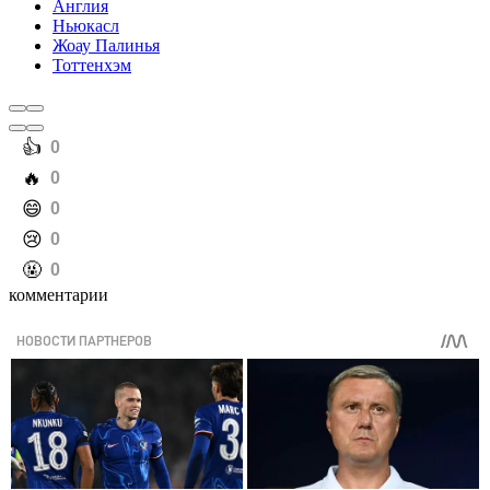
Англия
Ньюкасл
Жоау Палинья
Тоттенхэм
️👍
0
️🔥
0
️😄
0
️😢
0
️🤬
0
комментарии