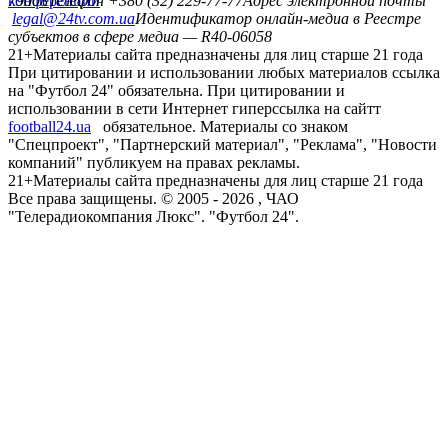
конференций
79008
Телефон +380 (32) 229-77-77
Адрес электронной почты
legal@24tv.com.ua
Идентификатор онлайн-медиа в Реестре
субъектов в сфере медиа — R40-06058
21+
Материалы сайта предназначены для лиц старше 21 года
При цитировании и использовании любых материалов ссылка
на "Футбол 24" обязательна. При цитировании и
использовании в сети Интернет гиперссылка на сайтт
football24.ua
обязательное. Материалы со знаком
"Спецпроект", "Партнерский материал", "Реклама", "Новости
компаний" публикуем на правах рекламы.
21+
Материалы сайта предназначены для лиц старше 21 года
Все права защищены. © 2005 -
2026
, ЧАО
"Телерадиокомпания Люкс". "Футбол 24".