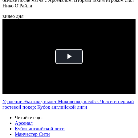
основе после матча с Арсеналом. Вторым таким игроком стал
Нико О'Райли.
видео дня
Play
Video
Удаление Экитике, вылет Миколенко, камбэк Челси и первый
гостевой покер: Кубок английской лиги
Читайте еще
:
Арсенал
Кубок английской лиги
Манчестер Сити