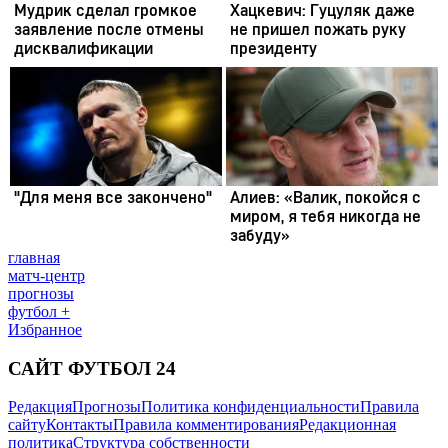
главная
матч-центр
прогнозы
футбол +
Избранное
САЙТ ФУТБОЛ 24
Редакция
Прогнозы
Политика конфиденциальности
Правила
сайту
Контакты
Правила комментирования
Редакционная
политика
Структура собственности