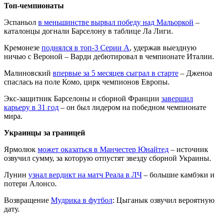
Топ-чемпионаты
Эспаньол
в меньшинстве вырвал победу над Мальоркой
–
каталонцы догнали Барселону в таблице Ла Лиги.
Кремонезе
поднялся в топ-3 Серии А
, удержав выездную
ничью с Вероной – Варди дебютировал в чемпионате Италии.
Малиновский
впервые за 5 месяцев сыграл в старте
– Дженоа
спаслась на поле Комо, цирк чемпионов Европы.
Экс-защитник Барселоны и сборной Франции
завершил
карьеру в 31 год
– он был лидером на победном чемпионате
мира.
Украинцы за границей
Ярмолюк
может оказаться в Манчестер Юнайтед
– источник
озвучил сумму, за которую отпустят звезду сборной Украины.
Лунин
узнал вердикт на матч Реала в ЛЧ
– большие камбэки и
потери Алонсо.
Возвращение
Мудрика в футбол
: Цыганык озвучил вероятную
дату.