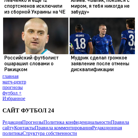
главная
матч-центр
прогнозы
футбол +
Избранное
САЙТ ФУТБОЛ 24
Редакция
Прогнозы
Политика конфиденциальности
Правила
сайту
Контакты
Правила комментирования
Редакционная
политика
Структура собственности