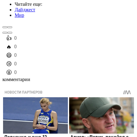
Читайте еще
:
Дайджест
Мир
️👍
0
️🔥
0
️😄
0
️😢
0
️🤬
0
комментарии