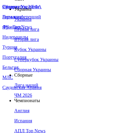
Сборная Украины
Италия
Суперкубок УЕФА
Украина
Германия
Лига конференций
Украина
Франция
ЛЧ - Top News
Первая лига
Нидерланды
Вторая лига
Турция
Кубок Украины
Португалия
Суперкубок Украины
Бельгия
Сборная Украины
Сборные
МЛС
Лига наций
Саудовская Аравия
ЧМ 2026
Чемпионаты
Англия
Испания
АПЛ Top News