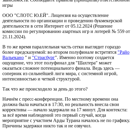
игры
ООО "СЛОТС Ю.ЕЙ". Лицензия на осуществление
деятельности по организации и проведению букмекерской
деятельности в сети Интернет от 05.12.2024 (Решение
комиссии по регулированию азартных игр и лотерей № 559 от
21.11.2024).
В то же время параллельная часть сетки выглядит гораздо
более предсказуемой: во втором полуфинале встретятся
"Райо
Вальекано
" и
"Страсбург
". Именно поэтому создается
ощущение, что этот полуфинал для "Шахтера" может
оказаться сложнее потенциального финала. Ведь здесь —
соперник из сильнейшей лиги мира, с системной игрой,
интенсивностью и четкой структурой.
Так что же происходило за день до этого?
Начнём с пресс-конференции. По местному времени она
должна была начаться в 17:30, но реальность внесла свои
коррективы — начало задержали на 17 минут. Для контекста:
за всё время наблюдений это первый случай, когда
мероприятие с участием Арды Турана началось не по графику.
Причины задержки никто так и не озвучил.