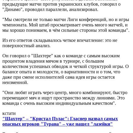
предыдущие матчи против украинских клубов, говорил о
"Динамо", проводил параллели, анализировал.
"Мы смотрели не только матчи Лиги конференций, но и игры
чемпионата. Мой штаб просматривает очень много матчей, и
мы хорошо понимаем, в чём сильные стороны этой команды".
Из его ответов складывалось четкое впечатление: это не
поверхностный анализ.
Он говорил о "Шахтере" как о команде с самым высоким
процентом владения мячом в турнире, с большим
количеством успешных обводок и четкой структурой игры. О
балансе опыта и молодости, о вариативности и о том, что
даже при смене исполнителей сама идея игры остается
неизменной.
"Они любят играть через центр, много комбинируют, быстро
перемещают мяч и ищут пространство между линиями. Это
команда с очень высоким индивидуальным качеством".
кстати
"Шахтер" – "Кристал Пэлас": Гласнер назвал самых
опасных игроков "Турана" – уже нашел "лазейки"