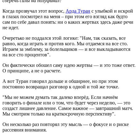
сберечь силы на полуфинал?"
Когда прозвучал этот вопрос,
Арда Туран
с улыбкой и искрой
в глазах посмотрел на меня – при этом его взгляд как будто
сам по себе давал понять: ни о каких жертвах здесь даже речи
не идет.
Очеретько не поддался этой логике: "Нам, так сказать, все
равно, когда играть и против кого. Мы отдаемся на все сто.
Играем за эмблему, за болельщиков — и все выкладываются
на все сто процентов".
Он фактически обошел саму идею жертвы — и это тоже ответ.
О принципе, а не о расчете.
А вот Туран говорил дольше и обширнее, но при этом
постоянно возвращал разговор к одной и той же точке.
"Мы не можем думать так далеко вперёд. Если начнём
говорить о финале или о том, что будет через неделю, — это
создаст лишнее давление. Самое важное — завтрашний матч.
Мы смотрим только на краткосрочную перспективу".
Он несколько раз повторял эту мысль — о фокусе и о риске
рассеяния внимания.