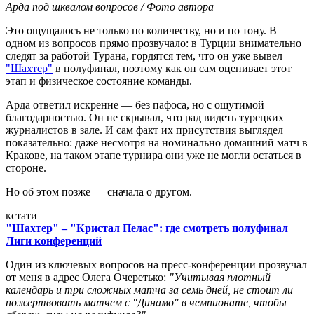
Арда под шквалом вопросов / Фото автора
Это ощущалось не только по количеству, но и по тону. В
одном из вопросов прямо прозвучало: в Турции внимательно
следят за работой Турана, гордятся тем, что он уже вывел
"Шахтер"
в полуфинал, поэтому как он сам оценивает этот
этап и физическое состояние команды.
Арда ответил искренне — без пафоса, но с ощутимой
благодарностью. Он не скрывал, что рад видеть турецких
журналистов в зале. И сам факт их присутствия выглядел
показательно: даже несмотря на номинально домашний матч в
Кракове, на таком этапе турнира они уже не могли остаться в
стороне.
Но об этом позже — сначала о другом.
кстати
"Шахтер" – "Кристал Пелас": где смотреть полуфинал
Лиги конференций
Один из ключевых вопросов на пресс-конференции прозвучал
от меня в адрес Олега Очеретько:
"Учитывая плотный
календарь и три сложных матча за семь дней, не стоит ли
пожертвовать матчем с "Динамо" в чемпионате, чтобы