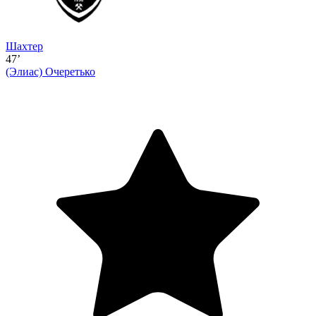
Шахтер
47’
(Элиас)
Очеретько