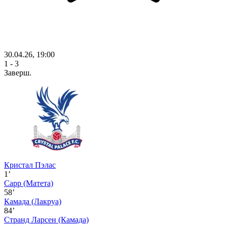
30.04.26, 19:00
1 - 3
Заверш.
Кристал Пэлас
1’
Сарр
(Матета)
58’
Камада
(Лакруа)
84’
Странд Ларсен
(Камада)