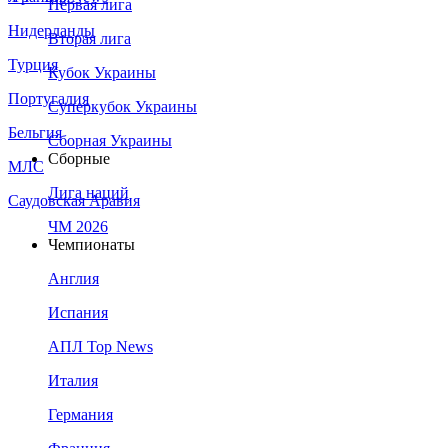
Первая лига
Нидерланды
Вторая лига
Турция
Кубок Украины
Португалия
Суперкубок Украины
Бельгия
Сборная Украины
Сборные
МЛС
Лига наций
Саудовская Аравия
ЧМ 2026
Чемпионаты
Англия
Испания
АПЛ Top News
Италия
Германия