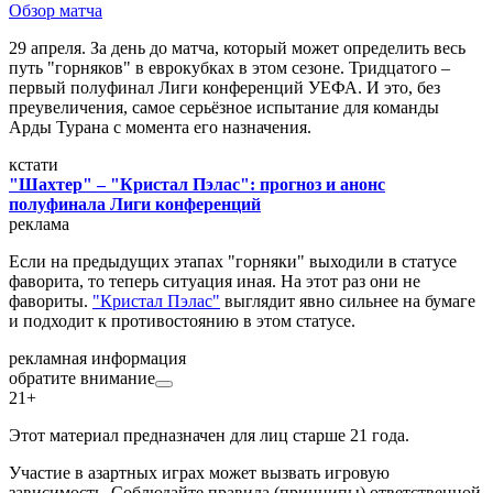
Обзор матча
29 апреля. За день до матча, который может определить весь
путь "горняков" в еврокубках в этом сезоне. Тридцатого –
первый полуфинал Лиги конференций УЕФА. И это, без
преувеличения, самое серьёзное испытание для команды
Арды Турана с момента его назначения.
кстати
"Шахтер" – "Кристал Пэлас": прогноз и анонс
полуфинала Лиги конференций
реклама
Если на предыдущих этапах "горняки" выходили в статусе
фаворита, то теперь ситуация иная. На этот раз они не
фавориты.
"Кристал Пэлас"
выглядит явно сильнее на бумаге
и подходит к противостоянию в этом статусе.
рекламная информация
обратите внимание
21+
Этот материал предназначен для лиц старше 21 года.
Участие в азартных играх может вызвать игровую
зависимость. Соблюдайте правила (принципы) ответственной