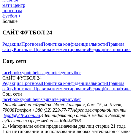
матч-центр
прогнозы
футбол +
Больше
САЙТ ФУТБОЛ 24
Редакция
Прогнозы
Политика конфиденциальности
Правила
сайту
Контакты
Правила комментирования
Редакційна політика
Соц. сети
facebook
x
youtube
instagram
telegram
viber
САЙТ ФУТБОЛ 24
Редакция
Прогнозы
Политика конфиденциальности
Правила
сайту
Контакты
Правила комментирования
Редакційна політика
Соц. сети
facebook
x
youtube
instagram
telegram
viber
Онлайн-медиа «Футбол 24»
пл. Галицкая, дом. 15, м. Львов,
79008
Телефон +380 (32) 229-77-77
Адрес электронной почты
legal@24tv.com.ua
Идентификатор онлайн-медиа в Реестре
субъектов в сфере медиа — R40-06058
21+
Материалы сайта предназначены для лиц старше 21 года
При цитировании и использовании любых материалов ссылка