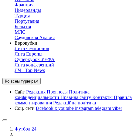
Франция
Нидерланды
Турция
Португалия
Бельгия
МЛС
Саудовская Аравия
Еврокубки
Лига чемпионов
Лига Европы
Суперкубок УЕФА
Лига конференций
ЛЧ - Top News
Ко всем турнирам
Сайт
Редакция
Прогнозы
Политика
конфиденциальности
Правила сайту
Контакты
Правила
комментирования
Редакційна політика
Соц. сети
facebook
x
youtube
instagram
telegram
viber
Футбол 24