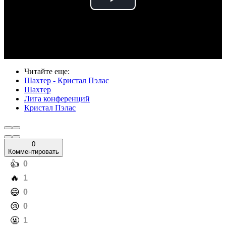
Play
Video
Читайте еще
:
Шахтер - Кристал Пэлас
Шахтер
Лига конференций
Кристал Пэлас
0
Комментировать
️👍
0
️🔥
1
️😄
0
️😢
0
️🤬
1