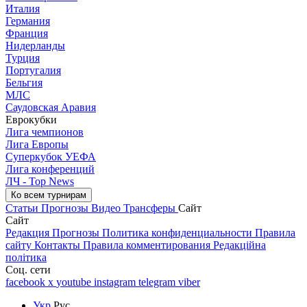
Италия
Германия
Франция
Нидерланды
Турция
Португалия
Бельгия
МЛС
Саудовская Аравия
Еврокубки
Лига чемпионов
Лига Европы
Суперкубок УЕФА
Лига конференций
ЛЧ - Top News
Ко всем турнирам
Статьи
Прогнозы
Видео
Трансферы
Сайт
Сайт
Редакция
Прогнозы
Политика конфиденциальности
Правила
сайту
Контакты
Правила комментирования
Редакційна
політика
Соц. сети
facebook
x
youtube
instagram
telegram
viber
Укр
Рус