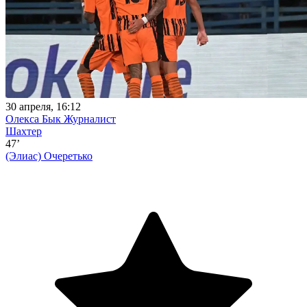
30 апреля, 16:12
Олекса Бык
Журналист
Шахтер
47’
(Элиас)
Очеретько