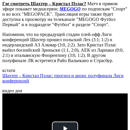
Где смотреть Шахтер – Кристал Пэлас?
Матч в прямом
эфире покажет медиасервис
MEGOGO
по подпискам "Спорт"
и во всех "MEGOPACK". Трансляция игры также будет
доступна к просмотру на телеканале "MEGOGO Футбол
Первый" и в подразделе "Футбол" в разделе "Спорт".
Напомним, что на предыдущей стадии плей-офф Лиги
конференций Шахтер прошел польский Лех (3:1; 1:2) и
нидерландский АЗ Алкмар (3:0, 2:2). Зато Кристал Пэлас
выбил боснийский Зриньски (1:1, 2:0), АЕК из Ларнаки (0:0,
2:1) и итальянскую Фиорентину (3:0, 1:2). В другом
полуфинале ЛК встретятся Райо Вальекано и Страсбур.
кстати
Шахтер – Кристал Пэлас: прогноз и анонс полуфинала Лиги
конференций
видео дня