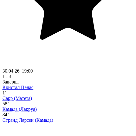
30.04.26, 19:00
1 - 3
Заверш.
Кристал Пэлас
1’
Сарр
(Матета)
58’
Камада
(Лакруа)
84’
Странд Ларсен
(Камада)