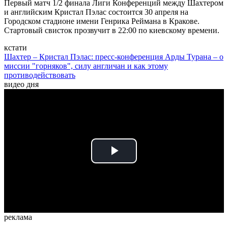
Первый матч 1/2 финала Лиги Конференций между Шахтером
и английским Кристал Пэлас состоится 30 апреля на
Городском стадионе имени Генрика Реймана в Кракове.
Стартовый свисток прозвучит в 22:00 по киевскому времени.
кстати
Шахтер – Кристал Пэлас: пресс-конференция Арды Турана – о
миссии "горняков", силу англичан и как этому
противодействовать
видео дня
Play
Video
реклама