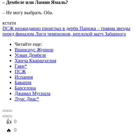
– Дембеле или Ламин Ямаль?
– Не могу выбрать. Оба.
кстати
ПСЖ неожиданно проиграл в дерби Парижа – травма звезды
перед финалом Лиги чемпионов, неплохой матч Забарного
Читайте еще
:
Винисиус Жуниор
Усман Дембеле
Хвича Кварацхелия
Гави*
ПСЖ
Испания
Бавария
Барселона
Джамал Мусиала
Луис Диас*
️👍
0
️🔥
0