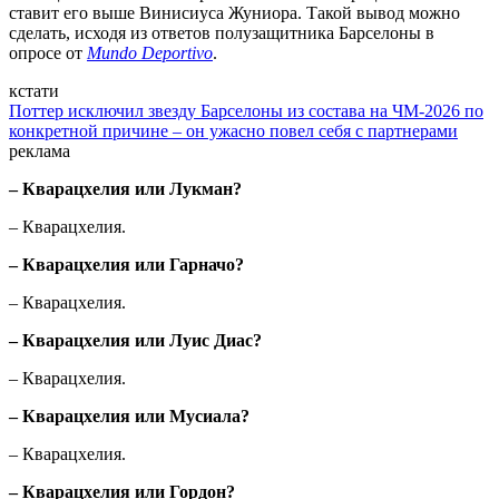
ставит его выше Винисиуса Жуниора. Такой вывод можно
сделать, исходя из ответов полузащитника Барселоны в
опросе от
Mundo Deportivo
.
кстати
Поттер исключил звезду Барселоны из состава на ЧМ-2026 по
конкретной причине – он ужасно повел себя с партнерами
реклама
– Кварацхелия или Лукман?
– Кварацхелия.
– Кварацхелия или Гарначо?
– Кварацхелия.
– Кварацхелия или Луис Диас?
– Кварацхелия.
– Кварацхелия или Мусиала?
– Кварацхелия.
– Кварацхелия или Гордон?