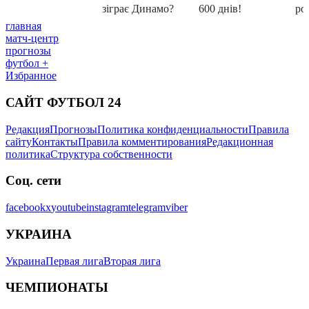
главная
матч-центр
прогнозы
футбол +
Избранное
САЙТ ФУТБОЛ 24
Редакция
Прогнозы
Политика конфиденциальности
Правила
сайту
Контакты
Правила комментирования
Редакционная
политика
Структура собственности
Соц. сети
facebook
x
youtube
instagram
telegram
viber
УКРАИНА
Украина
Первая лига
Вторая лига
ЧЕМПИОНАТЫ