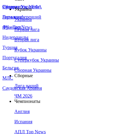
Сборная Украины
Италия
Суперкубок УЕФА
Украина
Германия
Лига конференций
Украина
Франция
ЛЧ - Top News
Первая лига
Нидерланды
Вторая лига
Турция
Кубок Украины
Португалия
Суперкубок Украины
Бельгия
Сборная Украины
Сборные
МЛС
Лига наций
Саудовская Аравия
ЧМ 2026
Чемпионаты
Англия
Испания
АПЛ Top News