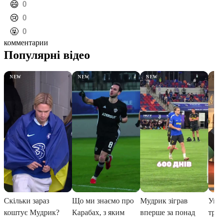
️😄
0
️😢
0
️🤬
0
комментарии