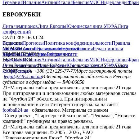
Германия
Испания
Англия
Италия
Бельгия
МЛС
Нидерланды
Фран
ЕВРОКУБКИ
Лига чемпионов
Лига Европы
Юношеская лига УЕФА
Лига
конференций
САЙТ ФУТБОЛ 24
Редакция
Соц. сети
Прогнозы
Политика конфиденциальности
Правила
сайту
facebook
УКРАИНА
Контакты
x
youtube
Правила комментирования
instagram
telegram
viber
Редакционная
политика
Украина
ЧЕМПИОНАТЫ
Первая лига
Структура собственности
Вторая лига
Германия
ЕВРОКУБКИ
Испания
Англия
Италия
Бельгия
МЛС
Нидерланды
Фран
Лига чемпионов
Онлайн-медиа «Футбол 24»
Лига Европы
пл. Галицкая, дом. 15, м. Львов,
Юношеская лига УЕФА
Лига
конференций
79008
Телефон +380 (32) 229-77-77
Адрес электронной почты
legal@24tv.com.ua
Идентификатор онлайн-медиа в Реестре
субъектов в сфере медиа — R40-06058
21+
Материалы сайта предназначены для лиц старше 21 года
При цитировании и использовании любых материалов ссылка
на "Футбол 24" обязательна. При цитировании и
использовании в сети Интернет гиперссылка на сайтт
football24.ua
обязательное. Материалы со знаком
"Спецпроект", "Партнерский материал", "Реклама", "Новости
компаний" публикуем на правах рекламы.
21+
Материалы сайта предназначены для лиц старше 21 года
Все права защищены. © 2005 -
2026
, ЧАО
"Телерадиокомпания Люкс". "Футбол 24".