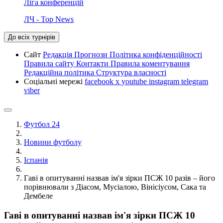
Ліга конференцій
ЛЧ - Top News
До всіх турнірів
Сайт
Редакція
Прогнози
Політика конфіденційності
Правила сайту
Контакти
Правила коментування
Редакційна політика
Структура власності
Соціальні мережі
facebook
x
youtube
instagram
telegram
viber
Футбол 24
Новини футболу
Іспанія
Гаві в опитуванні назвав ім'я зірки ПСЖ 10 разів – його
порівнювали з Діасом, Мусіалою, Вінісіусом, Сака та
Дембеле
Гаві в опитуванні назвав ім'я зірки ПСЖ 10