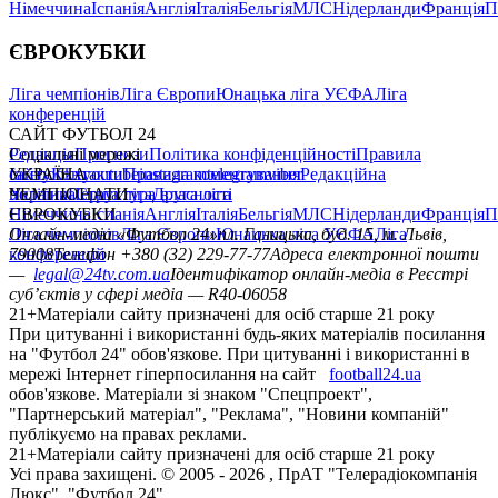
Німеччина
Іспанія
Англія
Італія
Бельгія
МЛС
Нідерланди
Франція
П
ЄВРОКУБКИ
Ліга чемпіонів
Ліга Європи
Юнацька ліга УЄФА
Ліга
конференцій
САЙТ ФУТБОЛ 24
Редакція
Соціальні мережі
Прогнози
Політика конфіденційності
Правила
сайту
facebook
УКРАЇНА
Контакти
x
youtube
Правила коментування
instagram
telegram
viber
Редакційна
політика
Україна
ЧЕМПІОНАТИ
Перша ліга
Структура власності
Друга ліга
Німеччина
ЄВРОКУБКИ
Іспанія
Англія
Італія
Бельгія
МЛС
Нідерланди
Франція
П
Ліга чемпіонів
Онлайн-медіа «Футбол 24»
Ліга Європи
Юнацька ліга УЄФА
пл. Галицька, буд. 15, м. Львів,
Ліга
конференцій
79008
Телефон +380 (32) 229-77-77
Адреса електронної пошти
—
legal@24tv.com.ua
Ідентифікатор онлайн-медіа в Реєстрі
суб’єктів у сфері медіа — R40-06058
21+
Матеріали сайту призначені для осіб старше 21 року
При цитуванні і використанні будь-яких матеріалів посилання
на "Футбол 24" обов'язкове. При цитуванні і використанні в
мережі Інтернет гіперпосилання на сайт
football24.ua
обов'язкове. Матеріали зі знаком "Спецпроект",
"Партнерський матеріал", "Реклама", "Новини компаній"
публікуємо на правах реклами.
21+
Матеріали сайту призначені для осіб старше 21 року
Усi права захищенi. © 2005 -
2026
, ПрАТ "Телерадіокомпанія
Люкс". "Футбол 24".