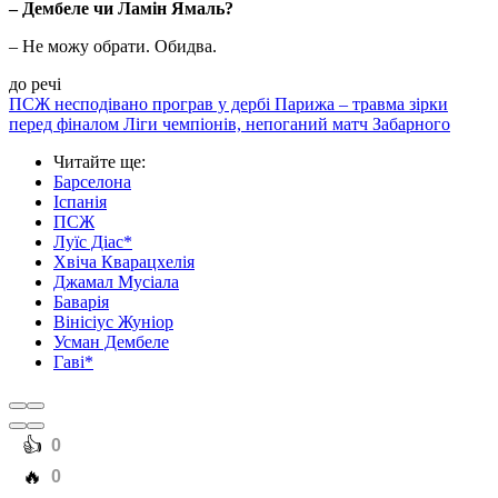
– Дембеле чи Ламін Ямаль?
– Не можу обрати. Обидва.
до речі
ПСЖ несподівано програв у дербі Парижа – травма зірки
перед фіналом Ліги чемпіонів, непоганий матч Забарного
Читайте ще
:
Барселона
Іспанія
ПСЖ
Луїс Діас*
Хвіча Кварацхелія
Джамал Мусіала
Баварія
Вінісіус Жуніор
Усман Дембеле
Гаві*
️👍
0
️🔥
0