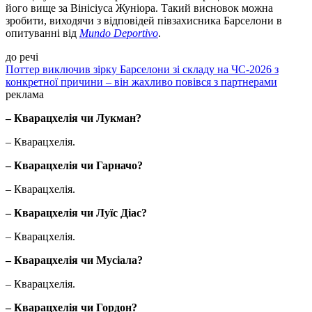
його вище за Вінісіуса Жуніора. Такий висновок можна
зробити, виходячи з відповідей півзахисника Барселони в
опитуванні від
Mundo Deportivo
.
до речі
Поттер виключив зірку Барселони зі складу на ЧС-2026 з
конкретної причини – він жахливо повівся з партнерами
реклама
– Кварацхелія чи Лукман?
– Кварацхелія.
– Кварацхелія чи Гарначо?
– Кварацхелія.
– Кварацхелія чи Луїс Діас?
– Кварацхелія.
– Кварацхелія чи Мусіала?
– Кварацхелія.
– Кварацхелія чи Гордон?