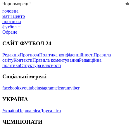
головна
матч-центр
прогнози
футбол +
Обране
САЙТ ФУТБОЛ 24
Редакція
Прогнози
Політика конфіденційності
Правила
сайту
Контакти
Правила коментування
Редакційна
політика
Структура власності
Соціальні мережі
facebook
x
youtube
instagram
telegram
viber
УКРАЇНА
Україна
Перша ліга
Друга ліга
ЧЕМПІОНАТИ