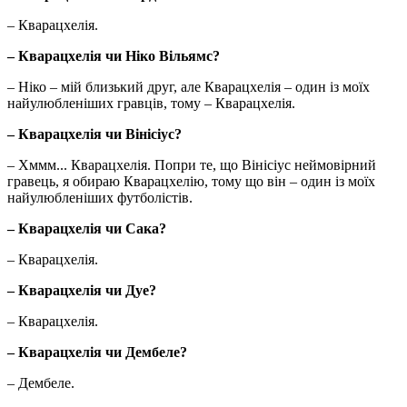
– Кварацхелія.
– Кварацхелія чи Ніко Вільямс?
– Ніко – мій близький друг, але Кварацхелія – один із моїх
найулюбленіших гравців, тому – Кварацхелія.
– Кварацхелія чи Вінісіус?
– Хммм... Кварацхелія. Попри те, що Вінісіус неймовірний
гравець, я обираю Кварацхелію, тому що він – один із моїх
найулюбленіших футболістів.
– Кварацхелія чи Сака?
– Кварацхелія.
– Кварацхелія чи Дуе?
– Кварацхелія.
– Кварацхелія чи Дембеле?
– Дембеле.