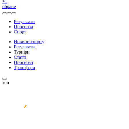
+
1
обране
Результати
Прогнози
Спорт
Новини спорту
Результати
Турніри
Статті
Прогнози
Трансфери
топ