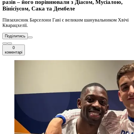
разів – його порівнювали з Діасом, Мусіалою,
Вінісіусом, Сака та Дембеле
Півзахисник Барселони Гаві є великим шанувальником Хвічі
Кварацхелії.
Поділитись
0
коментарі