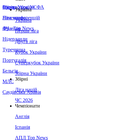
Збірна України
Італія
Суперкубок УЄФА
Україна
Німеччина
Ліга конференцій
Україна
Франція
ЛЧ - Top News
Перша ліга
Нідерланди
Друга ліга
Туреччина
Кубок України
Португалія
Суперкубок України
Бельгія
Збірна України
Збірні
МЛС
Ліга націй
Саудівська Аравія
ЧС 2026
Чемпіонати
Англія
Іспанія
АПЛ Top News