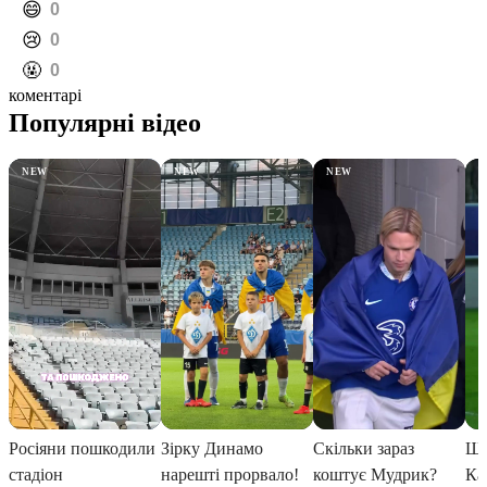
️😄
0
️😢
0
️🤬
0
коментарі