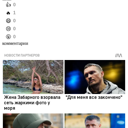
️👍
0
️🔥
1
️😄
0
️😢
0
️🤬
0
комментарии