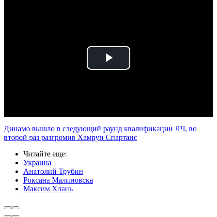
Play
Video
Динамо вышло в следующий раунд квалификации ЛЧ, во
второй раз разгромив Хамрун Спартанс
Читайте еще
:
Украина
Анатолий Трубин
Роксана Малиновска
Максим Хлань