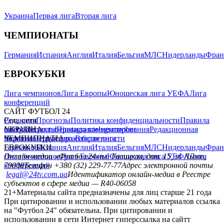
Украина
Первая лига
Вторая лига
ЧЕМПИОНАТЫ
Германия
Испания
Англия
Италия
Бельгия
МЛС
Нидерланды
Фран
ЕВРОКУБКИ
Лига чемпионов
Лига Европы
Юношеская лига УЕФА
Лига
конференций
САЙТ ФУТБОЛ 24
Редакция
Соц. сети
Прогнозы
Политика конфиденциальности
Правила
сайту
facebook
УКРАИНА
Контакты
x
youtube
Правила комментирования
instagram
telegram
viber
Редакционная
политика
Украина
ЧЕМПИОНАТЫ
Первая лига
Структура собственности
Вторая лига
Германия
ЕВРОКУБКИ
Испания
Англия
Италия
Бельгия
МЛС
Нидерланды
Фран
Лига чемпионов
Онлайн-медиа «Футбол 24»
Лига Европы
пл. Галицкая, дом. 15, м. Львов,
Юношеская лига УЕФА
Лига
конференций
79008
Телефон +380 (32) 229-77-77
Адрес электронной почты
legal@24tv.com.ua
Идентификатор онлайн-медиа в Реестре
субъектов в сфере медиа — R40-06058
21+
Материалы сайта предназначены для лиц старше 21 года
При цитировании и использовании любых материалов ссылка
на "Футбол 24" обязательна. При цитировании и
использовании в сети Интернет гиперссылка на сайтт