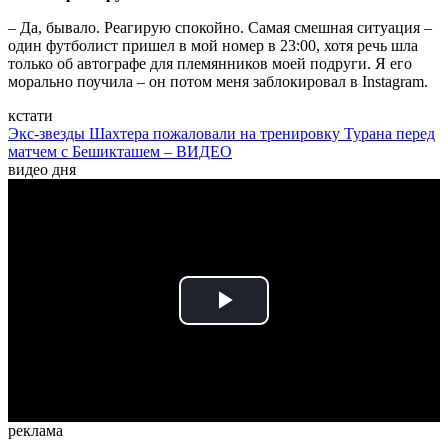
– Да, бывало. Реагирую спокойно. Самая смешная ситуация –
один футболист пришел в мой номер в 23:00, хотя речь шла
только об автографе для племянников моей подруги. Я его
морально поучила – он потом меня заблокировал в Instagram.
кстати
Экс-звезды Шахтера пожаловали на тренировку Турана перед
матчем с Бешикташем – ВИДЕО
видео дня
Play
Video
реклама