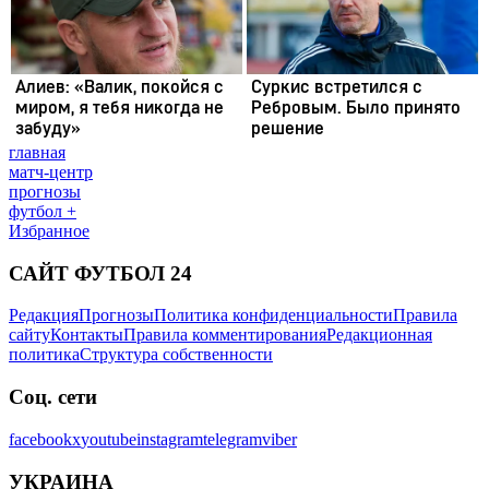
главная
матч-центр
прогнозы
футбол +
Избранное
САЙТ ФУТБОЛ 24
Редакция
Прогнозы
Политика конфиденциальности
Правила
сайту
Контакты
Правила комментирования
Редакционная
политика
Структура собственности
Соц. сети
facebook
x
youtube
instagram
telegram
viber
УКРАИНА