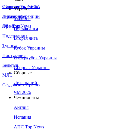
Сборная Украины
Италия
Суперкубок УЕФА
Украина
Германия
Лига конференций
Украина
Франция
ЛЧ - Top News
Первая лига
Нидерланды
Вторая лига
Турция
Кубок Украины
Португалия
Суперкубок Украины
Бельгия
Сборная Украины
Сборные
МЛС
Лига наций
Саудовская Аравия
ЧМ 2026
Чемпионаты
Англия
Испания
АПЛ Top News