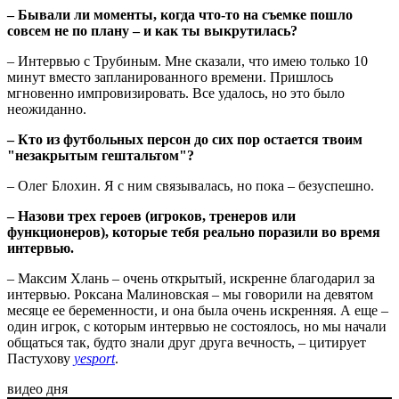
– Бывали ли моменты, когда что-то на съемке пошло
совсем не по плану – и как ты выкрутилась?
– Интервью с Трубиным. Мне сказали, что имею только 10
минут вместо запланированного времени. Пришлось
мгновенно импровизировать. Все удалось, но это было
неожиданно.
– Кто из футбольных персон до сих пор остается твоим
"незакрытым гештальтом"?
– Олег Блохин. Я с ним связывалась, но пока – безуспешно.
– Назови
трех героев (игроков, тренеров или
функционеров), которые тебя реально поразили во время
интервью.
– Максим Хлань – очень открытый, искренне благодарил за
интервью. Роксана Малиновская – мы говорили на девятом
месяце ее беременности, и она была очень искренняя. А еще –
один игрок, с которым интервью не состоялось, но мы начали
общаться так, будто знали друг друга вечность, – цитирует
Пастухову
yesport
.
видео дня