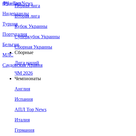
Франция
ЛЧ - Top News
Первая лига
Нидерланды
Вторая лига
Турция
Кубок Украины
Португалия
Суперкубок Украины
Бельгия
Сборная Украины
Сборные
МЛС
Лига наций
Саудовская Аравия
ЧМ 2026
Чемпионаты
Англия
Испания
АПЛ Top News
Италия
Германия