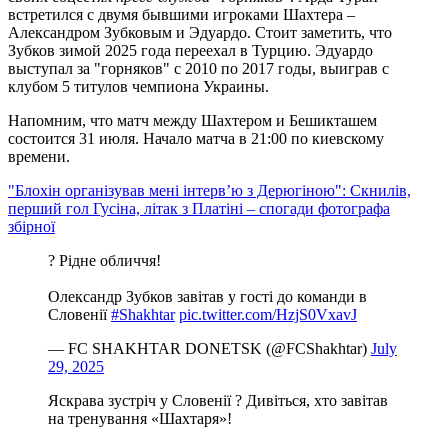
встретился с двумя бывшими игроками Шахтера –
Александром Зубковым и Эдуардо. Стоит заметить, что
Зубков зимой 2025 года переехал в Турцию. Эдуардо
выступал за "горняков" с 2010 по 2017 годы, выиграв с
клубом 5 титулов чемпиона Украины.
Напомним, что матч между Шахтером и Бешикташем
состоится 31 июля. Начало матча в 21:00 по киевскому
времени.
"Блохін організував мені інтерв’ю з Дерюгіною": Скнилів,
перший гол Гусіна, літак з Платіні – спогади фотографа
збірної
? Рідне обличчя!
Олександр Зубков завітав у гості до команди в
Словенії ️
#Shakhtar
pic.twitter.com/HzjS0VxavJ
— FC SHAKHTAR DONETSK (@FCShakhtar)
July
29, 2025
Яскрава зустріч у Словенії ? Дивіться, хто завітав
на тренування «Шахтаря»!