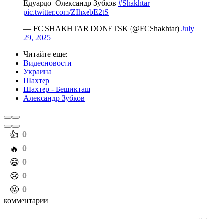
Едуардо ️ Олександр Зубков
#Shakhtar
pic.twitter.com/ZIhxebE2tS
— FC SHAKHTAR DONETSK (@FCShakhtar)
July
29, 2025
Читайте еще
:
Видеоновости
Украина
Шахтер
Шахтер - Бешикташ
Александр Зубков
️👍
0
️🔥
0
️😄
0
️😢
0
️🤬
0
комментарии