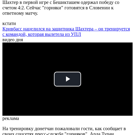
Шахтер в первой игре с Бешикташем одержал победу со
счетом 4:2. Сейчас "горняки" готовятся в Словении к
ответному матчу.
кстати
Кривбасс нацелился на защитника Шахтера – он тренируется
с командой, которая вылетела из УПЛ
видео дня
Play
Video
реклама
На тренировку донетчан пожаловали гости, как сообщает в
своих соцсетях
пресс-служба
"горняков". Арда Туран