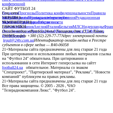
конференций
САЙТ ФУТБОЛ 24
Редакция
Соц. сети
Прогнозы
Политика конфиденциальности
Правила
сайту
facebook
УКРАИНА
Контакты
x
youtube
Правила комментирования
instagram
telegram
viber
Редакционная
политика
Украина
ЧЕМПИОНАТЫ
Первая лига
Структура собственности
Вторая лига
Германия
ЕВРОКУБКИ
Испания
Англия
Италия
Бельгия
МЛС
Нидерланды
Фран
Лига чемпионов
Онлайн-медиа «Футбол 24»
Лига Европы
пл. Галицкая, дом. 15, м. Львов,
Юношеская лига УЕФА
Лига
конференций
79008
Телефон +380 (32) 229-77-77
Адрес электронной почты
legal@24tv.com.ua
Идентификатор онлайн-медиа в Реестре
субъектов в сфере медиа — R40-06058
21+
Материалы сайта предназначены для лиц старше 21 года
При цитировании и использовании любых материалов ссылка
на "Футбол 24" обязательна. При цитировании и
использовании в сети Интернет гиперссылка на сайтт
football24.ua
обязательное. Материалы со знаком
"Спецпроект", "Партнерский материал", "Реклама", "Новости
компаний" публикуем на правах рекламы.
21+
Материалы сайта предназначены для лиц старше 21 года
Все права защищены. © 2005 -
2026
, ЧАО
"Телерадиокомпания Люкс". "Футбол 24".