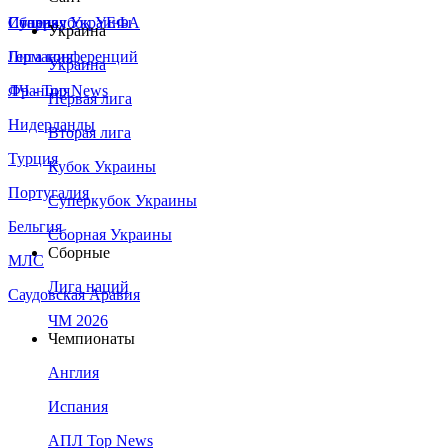
Сборная Украины
Италия
Суперкубок УЕФА
Украина
Германия
Лига конференций
Украина
Франция
ЛЧ - Top News
Первая лига
Нидерланды
Вторая лига
Турция
Кубок Украины
Португалия
Суперкубок Украины
Бельгия
Сборная Украины
Сборные
МЛС
Лига наций
Саудовская Аравия
ЧМ 2026
Чемпионаты
Англия
Испания
АПЛ Top News