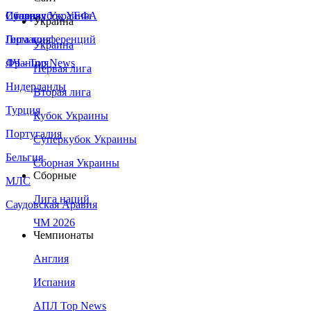
Сборная Украины
Италия
Суперкубок УЕФА
Украина
Германия
Лига конференций
Украина
Франция
ЛЧ - Top News
Первая лига
Нидерланды
Вторая лига
Турция
Кубок Украины
Португалия
Суперкубок Украины
Бельгия
Сборная Украины
Сборные
МЛС
Лига наций
Саудовская Аравия
ЧМ 2026
Чемпионаты
Англия
Испания
АПЛ Top News