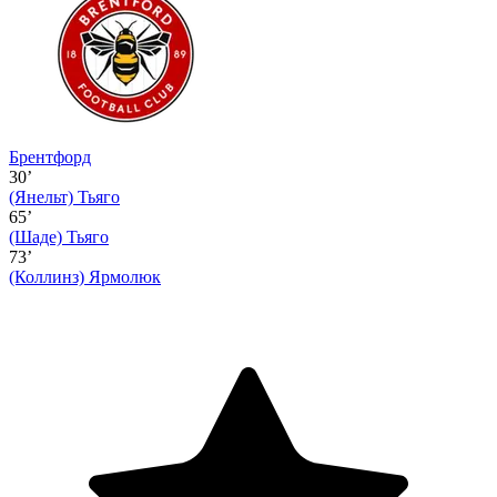
Брентфорд
30’
(Янельт)
Тьяго
65’
(Шаде)
Тьяго
73’
(Коллинз)
Ярмолюк