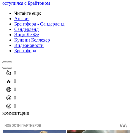
оступился с Брайтоном
Читайте еще
:
Англия
Брентфорд - Сандерленд
Сандерленд
Энцо Ле Фе
Куивин Келлехер
Видеоновости
Брентфорд
️👍
0
️🔥
0
️😄
0
️😢
0
️🤬
0
комментарии