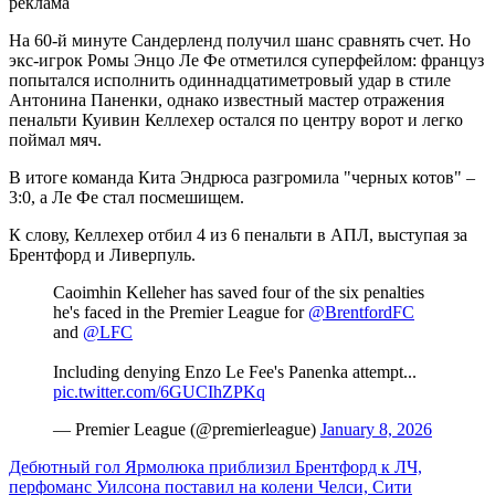
реклама
На 60-й минуте Сандерленд получил шанс сравнять счет. Но
экс-игрок Ромы Энцо Ле Фе отметился суперфейлом: француз
попытался исполнить одиннадцатиметровый удар в стиле
Антонина Паненки, однако известный мастер отражения
пенальти Куивин Келлехер остался по центру ворот и легко
поймал мяч.
В итоге команда Кита Эндрюса разгромила "черных котов" –
3:0, а Ле Фе стал посмешищем.
К слову, Келлехер отбил 4 из 6 пенальти в АПЛ, выступая за
Брентфорд и Ливерпуль.
Caoimhin Kelleher has saved four of the six penalties
he's faced in the Premier League for
@BrentfordFC
and
@LFC
Including denying Enzo Le Fee's Panenka attempt...
pic.twitter.com/6GUCIhZPKq
— Premier League (@premierleague)
January 8, 2026
Дебютный гол Ярмолюка приблизил Брентфорд к ЛЧ,
перфоманс Уилсона поставил на колени Челси, Сити