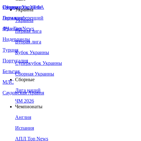
Сборная Украины
Италия
Суперкубок УЕФА
Украина
Германия
Лига конференций
Украина
Франция
ЛЧ - Top News
Первая лига
Нидерланды
Вторая лига
Турция
Кубок Украины
Португалия
Суперкубок Украины
Бельгия
Сборная Украины
Сборные
МЛС
Лига наций
Саудовская Аравия
ЧМ 2026
Чемпионаты
Англия
Испания
АПЛ Top News