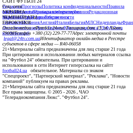
САЙТ ФУТБОЛ 24
Редакция
Соц. сети
Прогнозы
Политика конфиденциальности
Правила
сайту
facebook
УКРАИНА
Контакты
x
youtube
Правила комментирования
instagram
telegram
viber
Редакционная
политика
Украина
ЧЕМПИОНАТЫ
Первая лига
Структура собственности
Вторая лига
Германия
ЕВРОКУБКИ
Испания
Англия
Италия
Бельгия
МЛС
Нидерланды
Фран
Лига чемпионов
Онлайн-медиа «Футбол 24»
Лига Европы
пл. Галицкая, дом. 15, м. Львов,
Юношеская лига УЕФА
Лига
конференций
79008
Телефон +380 (32) 229-77-77
Адрес электронной почты
legal@24tv.com.ua
Идентификатор онлайн-медиа в Реестре
субъектов в сфере медиа — R40-06058
21+
Материалы сайта предназначены для лиц старше 21 года
При цитировании и использовании любых материалов ссылка
на "Футбол 24" обязательна. При цитировании и
использовании в сети Интернет гиперссылка на сайтт
football24.ua
обязательное. Материалы со знаком
"Спецпроект", "Партнерский материал", "Реклама", "Новости
компаний" публикуем на правах рекламы.
21+
Материалы сайта предназначены для лиц старше 21 года
Все права защищены. © 2005 -
2026
, ЧАО
"Телерадиокомпания Люкс". "Футбол 24".