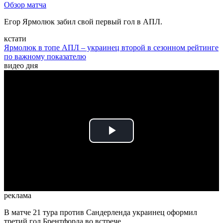
Обзор матча
Егор Ярмолюк забил свой первый гол в АПЛ.
кстати
Ярмолюк в топе АПЛ – украинец второй в сезонном рейтинге
по важному показателю
видео дня
Play
Video
реклама
В матче 21 тура против Сандерленда украинец оформил
третий гол Брентфорда во встрече.