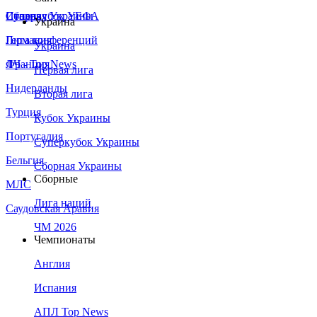
Сборная Украины
Италия
Суперкубок УЕФА
Украина
Германия
Лига конференций
Украина
Франция
ЛЧ - Top News
Первая лига
Нидерланды
Вторая лига
Турция
Кубок Украины
Португалия
Суперкубок Украины
Бельгия
Сборная Украины
Сборные
МЛС
Лига наций
Саудовская Аравия
ЧМ 2026
Чемпионаты
Англия
Испания
АПЛ Top News