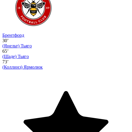
Брентфорд
30’
(Янельт)
Тьяго
65’
(Шаде)
Тьяго
73’
(Коллинз)
Ярмолюк