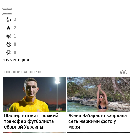
️👍
2
️🔥
2
️😄
1
️😢
0
️🤬
0
комментарии