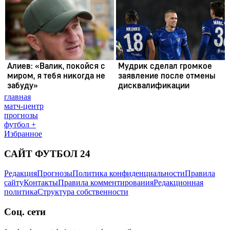
главная
матч-центр
прогнозы
футбол +
Избранное
САЙТ ФУТБОЛ 24
Редакция
Прогнозы
Политика конфиденциальности
Правила
сайту
Контакты
Правила комментирования
Редакционная
политика
Структура собственности
Соц. сети