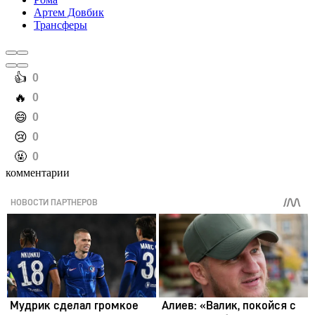
Артем Довбик
Трансферы
️👍
0
️🔥
0
️😄
0
️😢
0
️🤬
0
комментарии