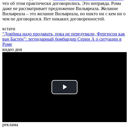
что об этом практически договорились. Это неправда. Рома
даже не рассматривает предложение Вильяреала. Желание
Вильяреала – это желание Вильяреала, но никто ни с кем ни о
чем не договорился. Нет никаких договоренностей.
кстати
"Довбика надо продавать, пока не передумали, Фергюсон как
ван Бастен": легендарный бомбардир Серии А о ситуации в
Роме
видео дня
Play
Video
реклама