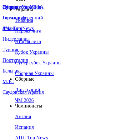
Сборная Украины
Италия
Суперкубок УЕФА
Украина
Германия
Лига конференций
Украина
Франция
ЛЧ - Top News
Первая лига
Нидерланды
Вторая лига
Турция
Кубок Украины
Португалия
Суперкубок Украины
Бельгия
Сборная Украины
Сборные
МЛС
Лига наций
Саудовская Аравия
ЧМ 2026
Чемпионаты
Англия
Испания
АПЛ Top News