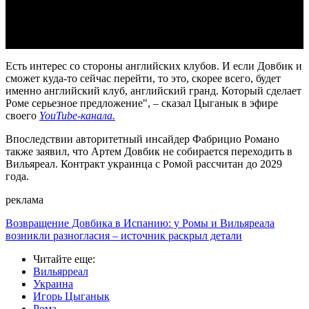
Video
Есть интерес со стороны английских клубов. И если Довбик и
сможет куда-то сейчас перейти, то это, скорее всего, будет
именно английский клуб, английский гранд. Который сделает
Роме серьезное предложение", – сказал Цыганык в эфире
своего
YouTube-канала.
Впоследствии авторитетный инсайдер Фабрицио Романо
также заявил, что Артем Довбик не собирается переходить в
Вильяреал. Контракт украинца с Ромой рассчитан до 2029
года.
реклама
Возвращение Довбика в Испанию: у Ромы и Вильяреала
возникли разногласия – источник раскрыл детали
Читайте еще
:
Вильярреал
Украина
Игорь Цыганык
Рома