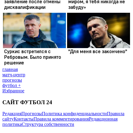
главная
матч-центр
прогнозы
футбол +
Избранное
САЙТ ФУТБОЛ 24
Редакция
Прогнозы
Политика конфиденциальности
Правила
сайту
Контакты
Правила комментирования
Редакционная
политика
Структура собственности