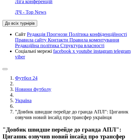
Ліга конференцій
ЛЧ - Top News
До всіх турнірів
Сайт
Редакція
Прогнози
Політика конфіденційності
Правила сайту
Контакти
Правила коментування
Редакційна політика
Структура власності
Соціальні мережі
facebook
x
youtube
instagram
telegram
viber
Футбол 24
Новини футболу
Україна
"Довбик швидше перейде до гранда АПЛ": Циганик
озвучив новий інсайд про трансфер українця
"Довбик швидше перейде до гранда АПЛ":
Циганик озвучив новий інсайд про трансфер