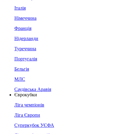
Італія
Німеччина
Франція
Нідерланди
Туреччина
Португалія
Бельгія
МЛС
Саудівська Аравія
Єврокубки
Ліга чемпіонів
Ліга Європи
Суперкубок УЄФА