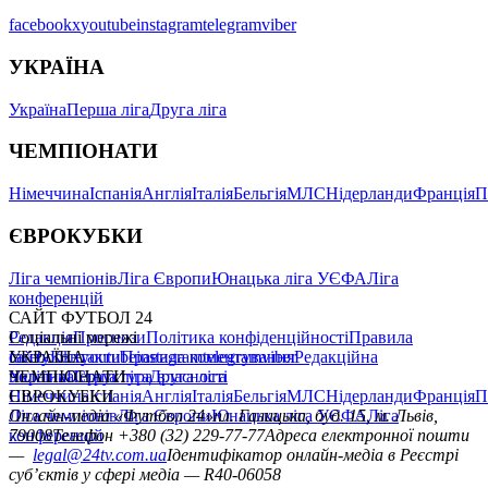
Артем Довбик
️👍
0
️🔥
0
️😄
0
️😢
0
️🤬
0
коментарі