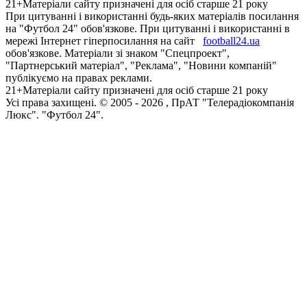
головна
матч-центр