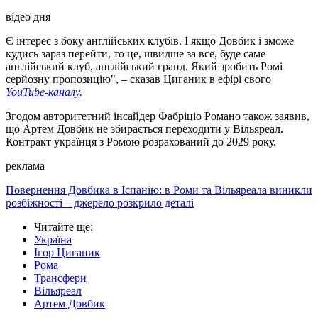
Довбик працює з думками про те, що він проведе цей сезон у
Ромі, з бажанням допомогти саме цій команді. Сам італійський
клуб не розглядає пропозиції, якщо вони не задовольняють
його апетити. Це досить серйозний клуб, в оренду вони
нікого віддавати не збираються.
Якщо прийде серйозна пропозиція, в районі 40 мільйонів
євро, тоді можливий якийсь варіант розгляду. А ці всі оренди
не проходять: тут немає жодних варіантів. Якщо Довбик
кудись перейде, я обов’язково про це скажу. А зараз...Так,
Вільяреал хотів би Довбика, але варіант, який вони
пропонують, Рома навіть не розглядає. І сам Артем на цьому
етапі такого варіанту навіть не розглядає.
відео дня
Play