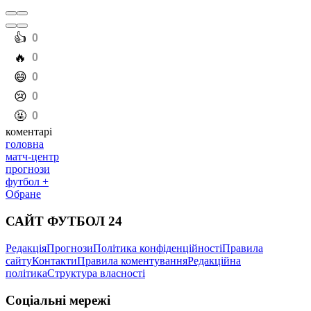
Video
Є інтерес з боку англійських клубів. І якщо Довбик і зможе
кудись зараз перейти, то це, швидше за все, буде саме
англійський клуб, англійський гранд. Який зробить Ромі
серйозну пропозицію", – сказав Циганик в ефірі свого
YouTube-каналу.
Згодом авторитетний інсайдер Фабріціо Романо також заявив,
що Артем Довбик не збирається переходити у Вільяреал.
Контракт українця з Ромою розрахований до 2029 року.
реклама
Повернення Довбика в Іспанію: в Роми та Вільяреала виникли
розбіжності – джерело розкрило деталі
Читайте ще
:
Україна
Ігор Циганик
Рома
Трансфери
Вільяреал