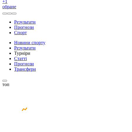
+
1
обране
Результати
Прогнози
Спорт
Новини спорту
Результати
Турніри
Статті
Прогнози
Трансфери
топ