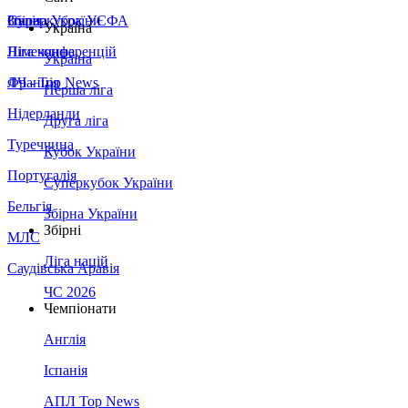
Збірна України
Італія
Суперкубок УЄФА
Україна
Німеччина
Ліга конференцій
Україна
Франція
ЛЧ - Top News
Перша ліга
Нідерланди
Друга ліга
Туреччина
Кубок України
Португалія
Суперкубок України
Бельгія
Збірна України
Збірні
МЛС
Ліга націй
Саудівська Аравія
ЧС 2026
Чемпіонати
Англія
Іспанія
АПЛ Top News