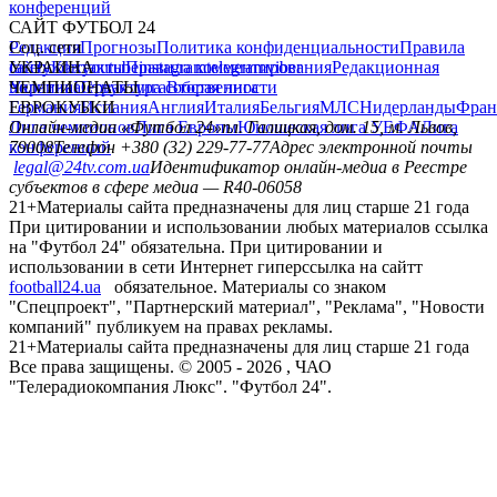
конференций
САЙТ ФУТБОЛ 24
Редакция
Соц. сети
Прогнозы
Политика конфиденциальности
Правила
сайту
facebook
УКРАИНА
Контакты
x
youtube
Правила комментирования
instagram
telegram
viber
Редакционная
политика
Украина
ЧЕМПИОНАТЫ
Первая лига
Структура собственности
Вторая лига
Германия
ЕВРОКУБКИ
Испания
Англия
Италия
Бельгия
МЛС
Нидерланды
Фран
Лига чемпионов
Онлайн-медиа «Футбол 24»
Лига Европы
пл. Галицкая, дом. 15, м. Львов,
Юношеская лига УЕФА
Лига
конференций
79008
Телефон +380 (32) 229-77-77
Адрес электронной почты
legal@24tv.com.ua
Идентификатор онлайн-медиа в Реестре
субъектов в сфере медиа — R40-06058
21+
Материалы сайта предназначены для лиц старше 21 года
При цитировании и использовании любых материалов ссылка
на "Футбол 24" обязательна. При цитировании и
использовании в сети Интернет гиперссылка на сайтт
football24.ua
обязательное. Материалы со знаком
"Спецпроект", "Партнерский материал", "Реклама", "Новости
компаний" публикуем на правах рекламы.
21+
Материалы сайта предназначены для лиц старше 21 года
Все права защищены. © 2005 -
2026
, ЧАО
"Телерадиокомпания Люкс". "Футбол 24".