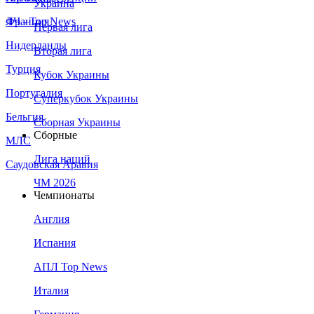
Украина
Франция
ЛЧ - Top News
Первая лига
Нидерланды
Вторая лига
Турция
Кубок Украины
Португалия
Суперкубок Украины
Бельгия
Сборная Украины
Сборные
МЛС
Лига наций
Саудовская Аравия
ЧМ 2026
Чемпионаты
Англия
Испания
АПЛ Top News
Италия