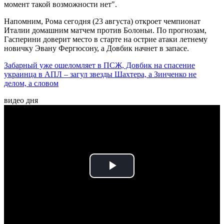
момент такой возможности нет".
Напомним, Рома сегодня (23 августа) откроет чемпионат
Италии домашним матчем против Болоньи. По прогнозам,
Гасперини доверит место в старте на острие атаки летнему
новичку Эвану Фергюсону, а Довбик начнет в запасе.
Забарный уже ошеломляет в ПСЖ, Довбик на спасение
украинца в АПЛ – загул звезды Шахтера, а Зинченко не
делом, а словом
видео дня
Play
Video