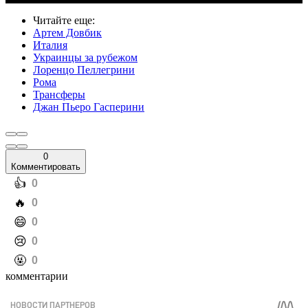
Читайте еще
:
Артем Довбик
Италия
Украинцы за рубежом
Лоренцо Пеллегрини
Рома
Трансферы
Джан Пьеро Гасперини
0
Комментировать
️👍
0
️🔥
0
️😄
0
️😢
0
️🤬
0
комментарии