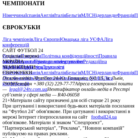
ЧЕМПІОНАТИ
Німеччина
Іспанія
Англія
Італія
Бельгія
МЛС
Нідерланди
Франція
П
ЄВРОКУБКИ
Ліга чемпіонів
Ліга Європи
Юнацька ліга УЄФА
Ліга
конференцій
САЙТ ФУТБОЛ 24
Редакція
Соціальні мережі
Прогнози
Політика конфіденційності
Правила
сайту
facebook
УКРАЇНА
Контакти
x
youtube
Правила коментування
instagram
telegram
viber
Редакційна
політика
Україна
ЧЕМПІОНАТИ
Перша ліга
Структура власності
Друга ліга
Німеччина
ЄВРОКУБКИ
Іспанія
Англія
Італія
Бельгія
МЛС
Нідерланди
Франція
П
Ліга чемпіонів
Онлайн-медіа «Футбол 24»
Ліга Європи
Юнацька ліга УЄФА
пл. Галицька, буд. 15, м. Львів,
Ліга
конференцій
79008
Телефон +380 (32) 229-77-77
Адреса електронної пошти
—
legal@24tv.com.ua
Ідентифікатор онлайн-медіа в Реєстрі
суб’єктів у сфері медіа — R40-06058
21+
Матеріали сайту призначені для осіб старше 21 року
При цитуванні і використанні будь-яких матеріалів посилання
на "Футбол 24" обов'язкове. При цитуванні і використанні в
мережі Інтернет гіперпосилання на сайт
football24.ua
обов'язкове. Матеріали зі знаком "Спецпроект",
"Партнерський матеріал", "Реклама", "Новини компаній"
публікуємо на правах реклами.