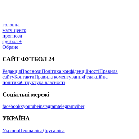
головна
матч-центр
прогнози
футбол +
Обране
САЙТ ФУТБОЛ 24
Редакція
Прогнози
Політика конфіденційності
Правила
сайту
Контакти
Правила коментування
Редакційна
політика
Структура власності
Соціальні мережі
facebook
x
youtube
instagram
telegram
viber
УКРАЇНА
Україна
Перша ліга
Друга ліга