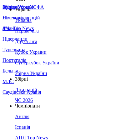
Збірна України
Італія
Суперкубок УЄФА
Україна
Німеччина
Ліга конференцій
Україна
Франція
ЛЧ - Top News
Перша ліга
Нідерланди
Друга ліга
Туреччина
Кубок України
Португалія
Суперкубок України
Бельгія
Збірна України
Збірні
МЛС
Ліга націй
Саудівська Аравія
ЧС 2026
Чемпіонати
Англія
Іспанія
АПЛ Top News