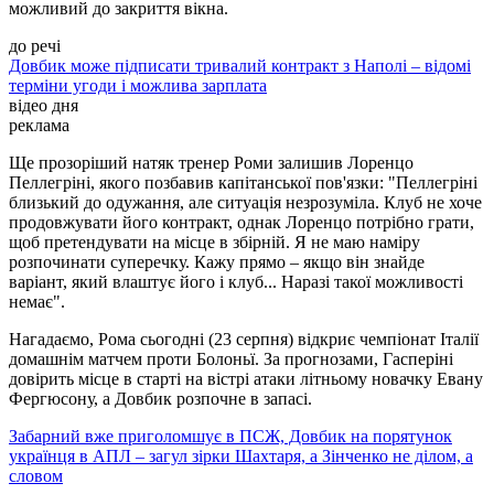
можливий до закриття вікна.
до речі
Довбик може підписати тривалий контракт з Наполі – відомі
терміни угоди і можлива зарплата
відео дня
реклама
Ще прозоріший натяк тренер Роми залишив Лоренцо
Пеллегріні, якого позбавив капітанської пов'язки: "Пеллегріні
близький до одужання, але ситуація незрозуміла. Клуб не хоче
продовжувати його контракт, однак Лоренцо потрібно грати,
щоб претендувати на місце в збірній. Я не маю наміру
розпочинати суперечку. Кажу прямо – якщо він знайде
варіант, який влаштує його і клуб... Наразі такої можливості
немає".
Нагадаємо, Рома сьогодні (23 серпня) відкриє чемпіонат Італії
домашнім матчем проти Болоньї. За прогнозами, Гасперіні
довірить місце в старті на вістрі атаки літньому новачку Евану
Фергюсону, а Довбик розпочне в запасі.
Забарний вже приголомшує в ПСЖ, Довбик на порятунок
українця в АПЛ – загул зірки Шахтаря, а Зінченко не ділом, а
словом