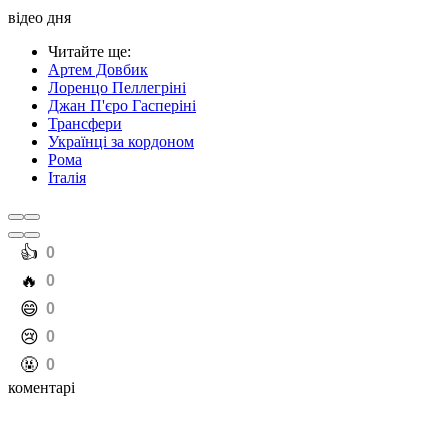
відео дня
Читайте ще
:
Артем Довбик
Лоренцо Пеллегріні
Джан П'єро Гасперіні
Трансфери
Українці за кордоном
Рома
Італія
️👍
0
️🔥
0
️😄
0
️😢
0
️🤬
0
коментарі