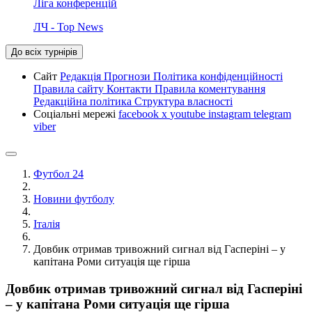
Ліга конференцій
ЛЧ - Top News
До всіх турнірів
Сайт
Редакція
Прогнози
Політика конфіденційності
Правила сайту
Контакти
Правила коментування
Редакційна політика
Структура власності
Соціальні мережі
facebook
x
youtube
instagram
telegram
viber
Футбол 24
Новини футболу
Італія
Довбик отримав тривожний сигнал від Гасперіні – у
капітана Роми ситуація ще гірша
Довбик отримав тривожний сигнал від Гасперіні
– у капітана Роми ситуація ще гірша