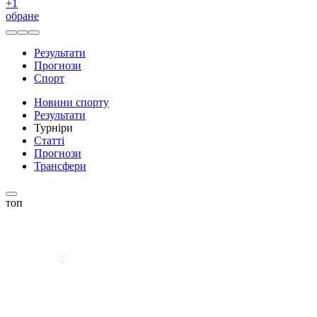
+
1
обране
Результати
Прогнози
Спорт
Новини спорту
Результати
Турніри
Статті
Прогнози
Трансфери
топ