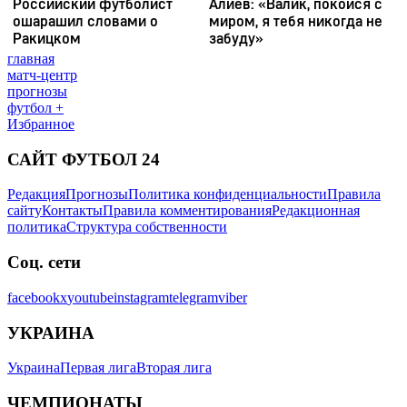
главная
матч-центр
прогнозы
футбол +
Избранное
САЙТ ФУТБОЛ 24
Редакция
Прогнозы
Политика конфиденциальности
Правила
сайту
Контакты
Правила комментирования
Редакционная
политика
Структура собственности
Соц. сети
facebook
x
youtube
instagram
telegram
viber
УКРАИНА
Украина
Первая лига
Вторая лига
ЧЕМПИОНАТЫ