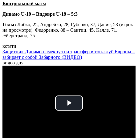
Контрольный матч
Динамо U-19 – Видовре U-19 – 5:3
Голы:
Лобко, 25, Андрейко, 28, Губенко, 37, Давис, 53 (игрок
на просмотре), Федоренко, 88 – Сантиц, 45, Калле, 71,
Эйерстранд, 75.
кстати
Защитник Динамо намекнул на трансфер в топ-клуб Европы –
забирает с собой Забарного (ВИДЕО)
видео дня
Play
Video