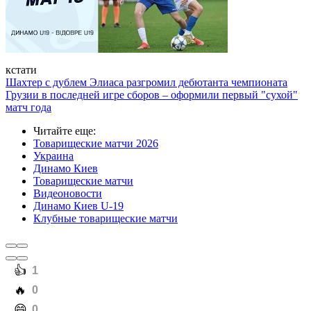
кстати
Шахтер с дублем Элиаса разгромил дебютанта чемпионата
Грузии в последней игре сборов – оформили первый "сухой"
матч года
Читайте еще
:
Товарищеские матчи 2026
Украина
Динамо Киев
Товарищеские матчи
Видеоновости
Динамо Киев U-19
Клубные товарищеские матчи
️👍
1
️🔥
0
️😄
0