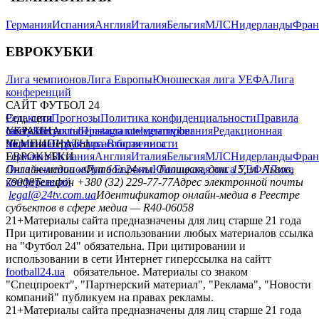
Германия
Испания
Англия
Италия
Бельгия
МЛС
Нидерланды
Фран
ЕВРОКУБКИ
Лига чемпионов
Лига Европы
Юношеская лига УЕФА
Лига
конференций
САЙТ ФУТБОЛ 24
Редакция
Соц. сети
Прогнозы
Политика конфиденциальности
Правила
сайту
facebook
УКРАИНА
Контакты
x
youtube
Правила комментирования
instagram
telegram
viber
Редакционная
политика
Украина
ЧЕМПИОНАТЫ
Первая лига
Структура собственности
Вторая лига
Германия
ЕВРОКУБКИ
Испания
Англия
Италия
Бельгия
МЛС
Нидерланды
Фран
Лига чемпионов
Онлайн-медиа «Футбол 24»
Лига Европы
пл. Галицкая, дом. 15, м. Львов,
Юношеская лига УЕФА
Лига
конференций
79008
Телефон +380 (32) 229-77-77
Адрес электронной почты
legal@24tv.com.ua
Идентификатор онлайн-медиа в Реестре
субъектов в сфере медиа — R40-06058
21+
Материалы сайта предназначены для лиц старше 21 года
При цитировании и использовании любых материалов ссылка
на "Футбол 24" обязательна. При цитировании и
использовании в сети Интернет гиперссылка на сайтт
football24.ua
обязательное. Материалы со знаком
"Спецпроект", "Партнерский материал", "Реклама", "Новости
компаний" публикуем на правах рекламы.
21+
Материалы сайта предназначены для лиц старше 21 года