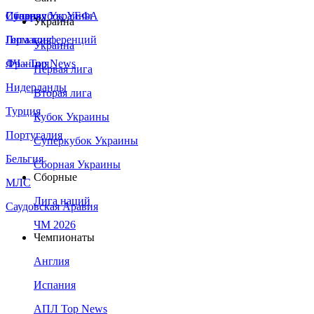
Сборная Украины
Италия
Суперкубок УЕФА
Украина
Германия
Лига конференций
Украина
Франция
ЛЧ - Top News
Первая лига
Нидерланды
Вторая лига
Турция
Кубок Украины
Португалия
Суперкубок Украины
Бельгия
Сборная Украины
Сборные
МЛС
Лига наций
Саудовская Аравия
ЧМ 2026
Чемпионаты
Англия
Испания
АПЛ Top News