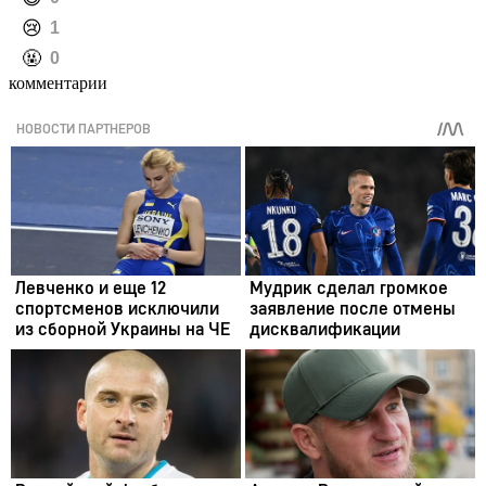
️😢
1
️🤬
0
комментарии