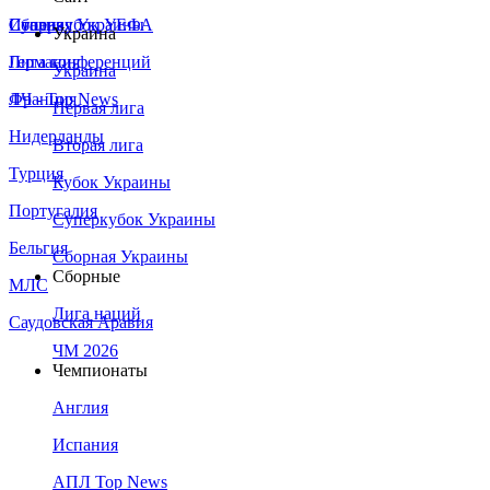
Сборная Украины
Италия
Суперкубок УЕФА
Украина
Германия
Лига конференций
Украина
Франция
ЛЧ - Top News
Первая лига
Нидерланды
Вторая лига
Турция
Кубок Украины
Португалия
Суперкубок Украины
Бельгия
Сборная Украины
Сборные
МЛС
Лига наций
Саудовская Аравия
ЧМ 2026
Чемпионаты
Англия
Испания
АПЛ Top News