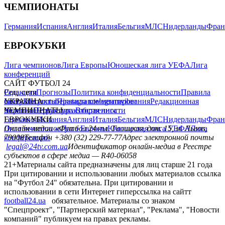
ЧЕМПИОНАТЫ
Германия
Испания
Англия
Италия
Бельгия
МЛС
Нидерланды
Фран
ЕВРОКУБКИ
Лига чемпионов
Лига Европы
Юношеская лига УЕФА
Лига
конференций
САЙТ ФУТБОЛ 24
Редакция
Соц. сети
Прогнозы
Политика конфиденциальности
Правила
сайту
facebook
УКРАИНА
Контакты
x
youtube
Правила комментирования
instagram
telegram
viber
Редакционная
политика
Украина
ЧЕМПИОНАТЫ
Первая лига
Структура собственности
Вторая лига
Германия
ЕВРОКУБКИ
Испания
Англия
Италия
Бельгия
МЛС
Нидерланды
Фран
Лига чемпионов
Онлайн-медиа «Футбол 24»
Лига Европы
пл. Галицкая, дом. 15, м. Львов,
Юношеская лига УЕФА
Лига
конференций
79008
Телефон +380 (32) 229-77-77
Адрес электронной почты
legal@24tv.com.ua
Идентификатор онлайн-медиа в Реестре
субъектов в сфере медиа — R40-06058
21+
Материалы сайта предназначены для лиц старше 21 года
При цитировании и использовании любых материалов ссылка
на "Футбол 24" обязательна. При цитировании и
использовании в сети Интернет гиперссылка на сайтт
football24.ua
обязательное. Материалы со знаком
"Спецпроект", "Партнерский материал", "Реклама", "Новости
компаний" публикуем на правах рекламы.