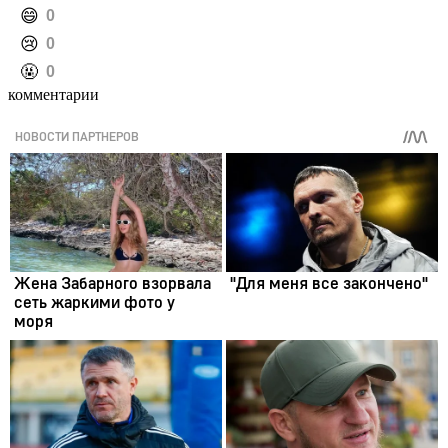
️😄
0
️😢
0
️🤬
0
комментарии