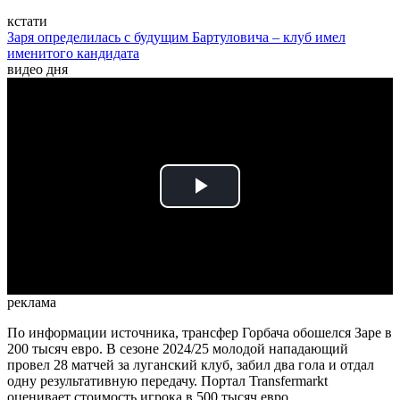
кстати
Заря определилась с будущим Бартуловича – клуб имел
именитого кандидата
видео дня
Play
Video
реклама
По информации источника, трансфер Горбача обошелся Заре в
200 тысяч евро. В сезоне 2024/25 молодой нападающий
провел 28 матчей за луганский клуб, забил два гола и отдал
одну результативную передачу. Портал Transfermarkt
оценивает стоимость игрока в 500 тысяч евро.