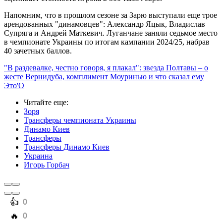
Напомним, что в прошлом сезоне за Зарю выступали еще трое
арендованных "динамовцев": Александр Яцык, Владислав
Супряга и Андрей Маткевич. Луганчане заняли седьмое место
в чемпионате Украины по итогам кампании 2024/25, набрав
40 зачетных баллов.
"В раздевалке, честно говоря, я плакал": звезда Полтавы – о
жесте Вернидуба, комплимент Моуринью и что сказал ему
Это'О
Читайте еще
:
Зоря
Трансферы чемпионата Украины
Динамо Киев
Трансферы
Трансферы Динамо Киев
Украина
Игорь Горбач
️👍
0
️🔥
0