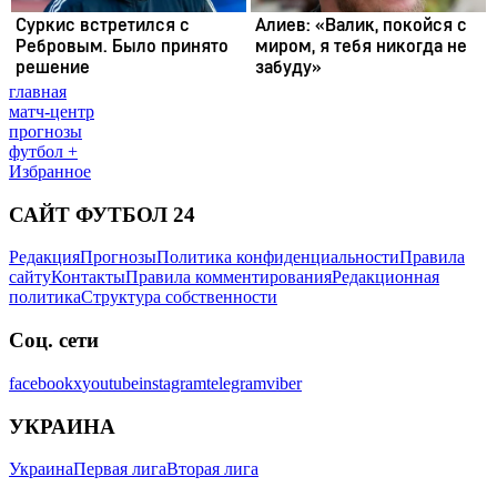
главная
матч-центр
прогнозы
футбол +
Избранное
САЙТ ФУТБОЛ 24
Редакция
Прогнозы
Политика конфиденциальности
Правила
сайту
Контакты
Правила комментирования
Редакционная
политика
Структура собственности
Соц. сети
facebook
x
youtube
instagram
telegram
viber
УКРАИНА
Украина
Первая лига
Вторая лига