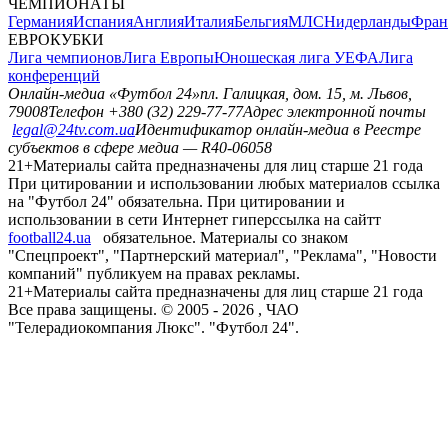
ЧЕМПИОНАТЫ
Германия
Испания
Англия
Италия
Бельгия
МЛС
Нидерланды
Фран
ЕВРОКУБКИ
Лига чемпионов
Лига Европы
Юношеская лига УЕФА
Лига
конференций
Онлайн-медиа «Футбол 24»
пл. Галицкая, дом. 15, м. Львов,
79008
Телефон +380 (32) 229-77-77
Адрес электронной почты
legal@24tv.com.ua
Идентификатор онлайн-медиа в Реестре
субъектов в сфере медиа — R40-06058
21+
Материалы сайта предназначены для лиц старше 21 года
При цитировании и использовании любых материалов ссылка
на "Футбол 24" обязательна. При цитировании и
использовании в сети Интернет гиперссылка на сайтт
football24.ua
обязательное. Материалы со знаком
"Спецпроект", "Партнерский материал", "Реклама", "Новости
компаний" публикуем на правах рекламы.
21+
Материалы сайта предназначены для лиц старше 21 года
Все права защищены. © 2005 -
2026
, ЧАО
"Телерадиокомпания Люкс". "Футбол 24".