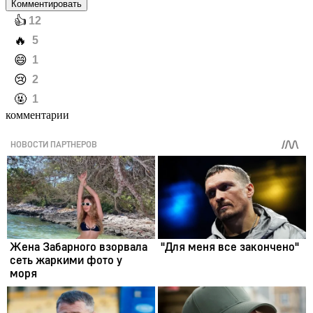
Комментировать
️👍
12
️🔥
5
️😄
1
️😢
2
️🤬
1
комментарии