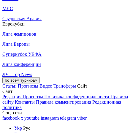
МЛС
Саудовская Аравия
Еврокубки
Лига чемпионов
Лига Европы
Суперкубок УЕФА
Лига конференций
ЛЧ - Top News
Ко всем турнирам
Статьи
Прогнозы
Видео
Трансферы
Сайт
Сайт
Редакция
Прогнозы
Политика конфиденциальности
Правила
сайту
Контакты
Правила комментирования
Редакционная
политика
Соц. сети
facebook
x
youtube
instagram
telegram
viber
Укр
Рус