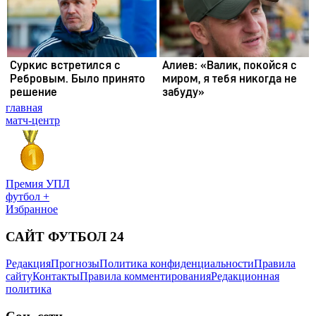
главная
матч-центр
Премия УПЛ
футбол +
Избранное
САЙТ ФУТБОЛ 24
Редакция
Прогнозы
Политика конфиденциальности
Правила
сайту
Контакты
Правила комментирования
Редакционная
политика