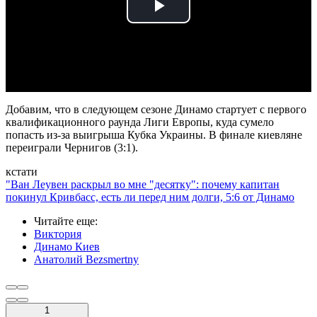
Play
Video
Добавим, что в следующем сезоне Динамо стартует с первого
квалификационного раунда Лиги Европы, куда сумело
попасть из-за выигрыша Кубка Украины. В финале киевляне
переиграли Чернигов (3:1).
кстати
"Ван Леувен раскрыл во мне "десятку": почему капитан
покинул Кривбасс, есть ли перед ним долги, 5:6 от Динамо
Читайте еще
:
Виктория
Динамо Киев
Анатолий Bezsmertny
1