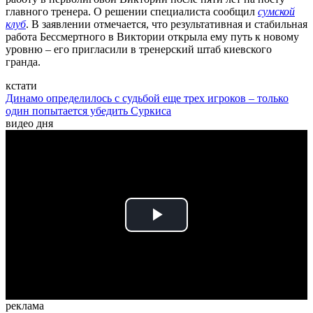
главного тренера. О решении специалиста сообщил
сумской
клуб
. В заявлении отмечается, что результативная и стабильная
работа Бессмертного в Виктории открыла ему путь к новому
уровню – его пригласили в тренерский штаб киевского
гранда.
кстати
Динамо определилось с судьбой еще трех игроков – только
один попытается убедить Суркиса
видео дня
Play
Video
реклама