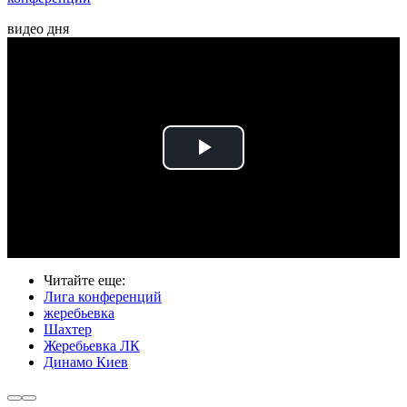
видео дня
Play
Video
Читайте еще
:
Лига конференций
жеребьевка
Шахтер
Жеребьевка ЛК
Динамо Киев