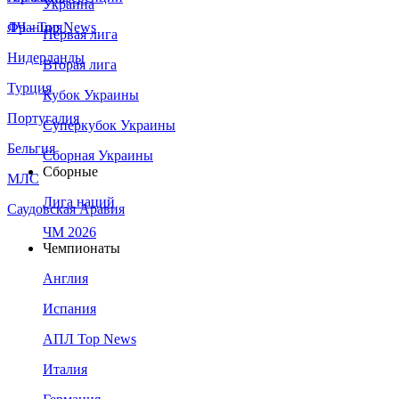
Украина
Франция
ЛЧ - Top News
Первая лига
Нидерланды
Вторая лига
Турция
Кубок Украины
Португалия
Суперкубок Украины
Бельгия
Сборная Украины
Сборные
МЛС
Лига наций
Саудовская Аравия
ЧМ 2026
Чемпионаты
Англия
Испания
АПЛ Top News
Италия