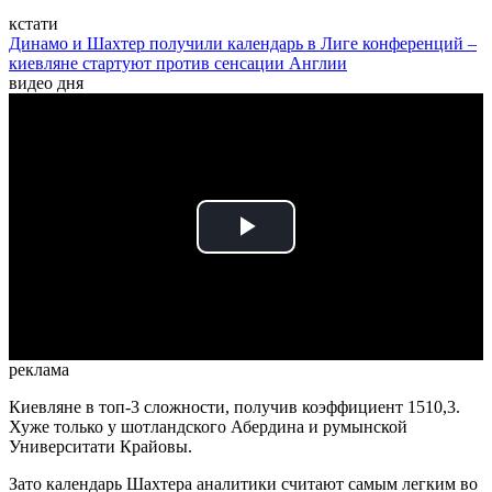
кстати
Динамо и Шахтер получили календарь в Лиге конференций –
киевляне стартуют против сенсации Англии
видео дня
Play
Video
реклама
Киевляне в топ-3 сложности, получив коэффициент 1510,3.
Хуже только у шотландского Абердина и румынской
Университати Крайовы.
Зато календарь Шахтера аналитики считают самым легким во