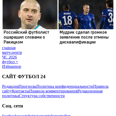
главная
матч-центр
ЧС 2026
футбол +
Избранное
САЙТ ФУТБОЛ 24
Редакция
Прогнозы
Политика конфиденциальности
Правила
сайту
Контакты
Правила комментирования
Редакционная
политика
Структура собственности
Соц. сети
facebook
x
youtube
instagram
telegram
viber