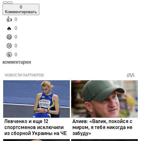
0
Комментировать
️👍
0
️🔥
0
️😄
0
️😢
0
️🤬
0
комментарии