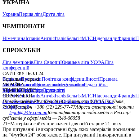
УКРАЇНА
Україна
Перша ліга
Друга ліга
ЧЕМПІОНАТИ
Німеччина
Іспанія
Англія
Італія
Бельгія
МЛС
Нідерланди
Франція
П
ЄВРОКУБКИ
Ліга чемпіонів
Ліга Європи
Юнацька ліга УЄФА
Ліга
конференцій
САЙТ ФУТБОЛ 24
Редакція
Соціальні мережі
Прогнози
Політика конфіденційності
Правила
сайту
facebook
УКРАЇНА
Контакти
x
youtube
Правила коментування
instagram
telegram
viber
Редакційна
політика
Україна
ЧЕМПІОНАТИ
Перша ліга
Структура власності
Друга ліга
Німеччина
ЄВРОКУБКИ
Іспанія
Англія
Італія
Бельгія
МЛС
Нідерланди
Франція
П
Ліга чемпіонів
Онлайн-медіа «Футбол 24»
Ліга Європи
Юнацька ліга УЄФА
пл. Галицька, буд. 15, м. Львів,
Ліга
конференцій
79008
Телефон +380 (32) 229-77-77
Адреса електронної пошти
—
legal@24tv.com.ua
Ідентифікатор онлайн-медіа в Реєстрі
суб’єктів у сфері медіа — R40-06058
21+
Матеріали сайту призначені для осіб старше 21 року
При цитуванні і використанні будь-яких матеріалів посилання
на "Футбол 24" обов'язкове. При цитуванні і використанні в