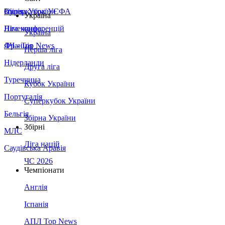
Збірна України
Італія
Суперкубок УЄФА
Україна
Німеччина
Ліга конференцій
Україна
Франція
ЛЧ - Top News
Перша ліга
Нідерланди
Друга ліга
Туреччина
Кубок України
Португалія
Суперкубок України
Бельгія
Збірна України
Збірні
МЛС
Ліга націй
Саудівська Аравія
ЧС 2026
Чемпіонати
Англія
Іспанія
АПЛ Top News