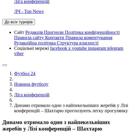
Ліга конференцій
ЛЧ - Top News
До всіх турнірів
Сайт
Редакція
Прогнози
Політика конфіденційності
Правила сайту
Контакти
Правила коментування
Редакційна політика
Структура власності
Соціальні мережі
facebook
x
youtube
instagram
telegram
viber
Футбол 24
Новини футболу
Ліга конференцій
Динамо отримало один з найпекельніших жеребів у Лізі
конференцій – Шахтарю прогнозують легку прогулянку
Динамо отримало один з найпекельніших
жеребів у Лізі конференцій – Шахтарю