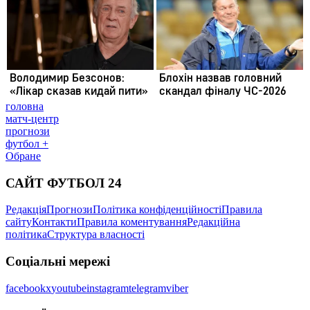
головна
матч-центр
прогнози
футбол +
Обране
САЙТ ФУТБОЛ 24
Редакція
Прогнози
Політика конфіденційності
Правила
сайту
Контакти
Правила коментування
Редакційна
політика
Структура власності
Соціальні мережі
facebook
x
youtube
instagram
telegram
viber