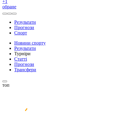
+
1
обране
Результати
Прогнози
Спорт
Новини спорту
Результати
Турніри
Статті
Прогнози
Трансфери
топ