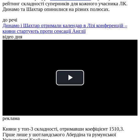
рейтинг складності суперників для кожного учасника ЛК.
Динамо та Шахтар опинилися на різних полюсах.
до речі
Динамо і Шахтар отримали календар в Лізі конференцій –
кияни стартують проти сенсації Англії
відео дня
Play
Video
реклама
Кияни у топ-3 складності, отримавши коефіцієнт 1510,3.
Гірше лише у шотландського Абердіна та румунської