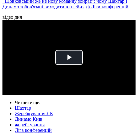
"Шовковський же не нову команду збирає": чому Шахтар і
Динамо зобов'язані виходити в плей-офф Ліги конференцій
відео дня
Play
Video
Читайте ще
:
Шахтар
Жеребкування ЛК
Динамо Київ
жеребкування
Ліга конференцій