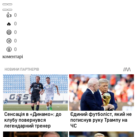
️👍
0
️🔥
0
️😄
0
️😢
0
️🤬
0
коментарі