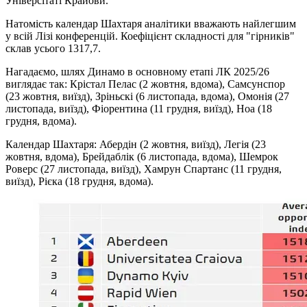
Універсітаті Крайови.
Натомість календар Шахтаря аналітики вважають найлегшим
у всій Лізі конференцій. Коефіцієнт складності для "гірників"
склав усього 1317,7.
Нагадаємо, шлях Динамо в основному етапі ЛК 2025/26
виглядає так: Крістал Пелас (2 жовтня, вдома), Самсунспор
(23 жовтня, виїзд), Зріньскі (6 листопада, вдома), Омонія (27
листопада, виїзд), Фіорентина (11 грудня, виїзд), Ноа (18
грудня, вдома).
Календар Шахтаря: Абердін (2 жовтня, виїзд), Легія (23
жовтня, вдома), Брейдаблік (6 листопада, вдома), Шемрок
Роверс (27 листопада, виїзд), Хамрун Спартанс (11 грудня,
виїзд), Рієка (18 грудня, вдома).