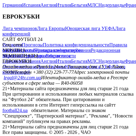
Германия
Испания
Англия
Италия
Бельгия
МЛС
Нидерланды
Фран
ЕВРОКУБКИ
Лига чемпионов
Лига Европы
Юношеская лига УЕФА
Лига
конференций
САЙТ ФУТБОЛ 24
Редакция
Соц. сети
Прогнозы
Политика конфиденциальности
Правила
сайту
facebook
УКРАИНА
Контакты
x
youtube
Правила комментирования
instagram
telegram
viber
Редакционная
политика
Украина
ЧЕМПИОНАТЫ
Первая лига
Структура собственности
Вторая лига
Германия
ЕВРОКУБКИ
Испания
Англия
Италия
Бельгия
МЛС
Нидерланды
Фран
Лига чемпионов
Онлайн-медиа «Футбол 24»
Лига Европы
пл. Галицкая, дом. 15, м. Львов,
Юношеская лига УЕФА
Лига
конференций
79008
Телефон +380 (32) 229-77-77
Адрес электронной почты
legal@24tv.com.ua
Идентификатор онлайн-медиа в Реестре
субъектов в сфере медиа — R40-06058
21+
Материалы сайта предназначены для лиц старше 21 года
При цитировании и использовании любых материалов ссылка
на "Футбол 24" обязательна. При цитировании и
использовании в сети Интернет гиперссылка на сайтт
football24.ua
обязательное. Материалы со знаком
"Спецпроект", "Партнерский материал", "Реклама", "Новости
компаний" публикуем на правах рекламы.
21+
Материалы сайта предназначены для лиц старше 21 года
Все права защищены. © 2005 -
2026
, ЧАО