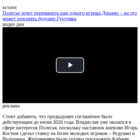
кстати
Полесье хочет переманить еще одного игрока Динамо – на это
может повлиять будущее Гуцуляка
видео дня
Play
Video
реклама
Стоит добавить, что предыдущее соглашение было
действующим до июня 2026 года. Владислав уже оказался в
сфере интересов Полесья, поскольку наставник киевлян Игорь
Костюк сделал ставку на более молодых игроков – Редушко и
Волошина. Житомиряне были готовы предложить Кабаеву