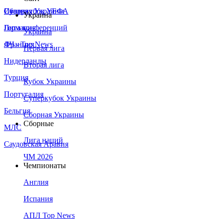
Сборная Украины
Италия
Суперкубок УЕФА
Украина
Германия
Лига конференций
Украина
Франция
ЛЧ - Top News
Первая лига
Нидерланды
Вторая лига
Турция
Кубок Украины
Португалия
Суперкубок Украины
Бельгия
Сборная Украины
Сборные
МЛС
Лига наций
Саудовская Аравия
ЧМ 2026
Чемпионаты
Англия
Испания
АПЛ Top News