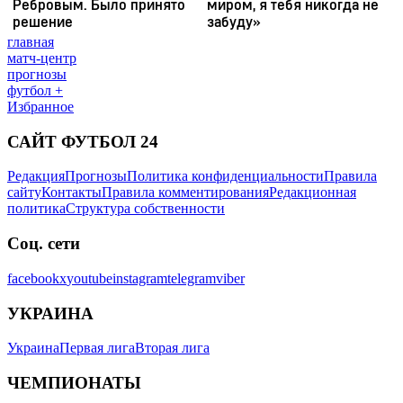
главная
матч-центр
прогнозы
футбол +
Избранное
САЙТ ФУТБОЛ 24
Редакция
Прогнозы
Политика конфиденциальности
Правила
сайту
Контакты
Правила комментирования
Редакционная
политика
Структура собственности
Соц. сети
facebook
x
youtube
instagram
telegram
viber
УКРАИНА
Украина
Первая лига
Вторая лига
ЧЕМПИОНАТЫ