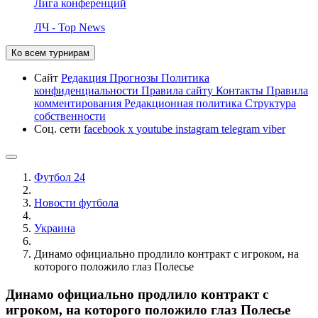
Лига конференций
ЛЧ - Top News
Ко всем турнирам
Сайт
Редакция
Прогнозы
Политика
конфиденциальности
Правила сайту
Контакты
Правила
комментирования
Редакционная политика
Структура
собственности
Соц. сети
facebook
x
youtube
instagram
telegram
viber
Футбол 24
Новости футбола
Украина
Динамо официально продлило контракт с игроком, на
которого положило глаз Полесье
Динамо официально продлило контракт с
игроком, на которого положило глаз Полесье