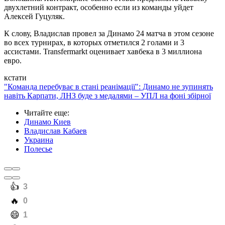
двухлетний контракт, особенно если из команды уйдет
Алексей Гуцуляк.
К слову, Владислав провел за Динамо 24 матча в этом сезоне
во всех турнирах, в которых отметился 2 голами и 3
ассистами. Transfermarkt оценивает хавбека в 3 миллиона
евро.
кстати
"Команда перебуває в стані реанімації": Динамо не зупинять
навіть Карпати, ЛНЗ буде з медалями – УПЛ на фоні збірної
Читайте еще
:
Динамо Киев
Владислав Кабаев
Украина
Полесье
️👍
3
️🔥
0
️😄
1