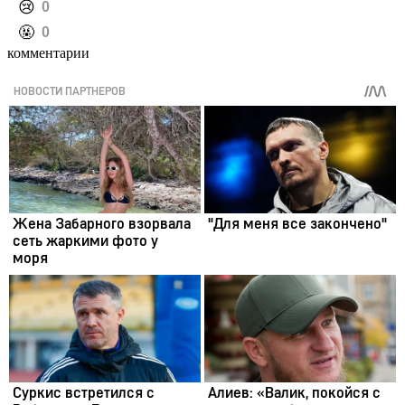
️😢
0
️🤬
0
комментарии