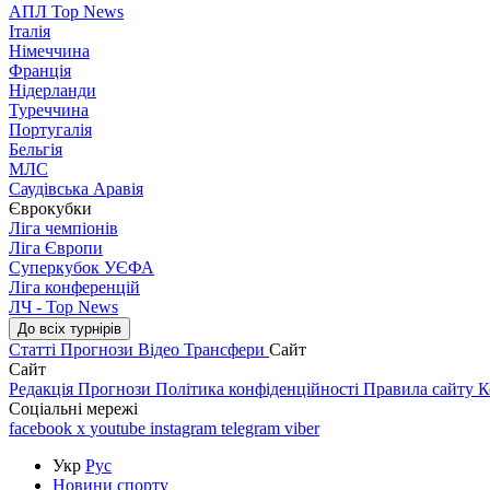
АПЛ Top News
Італія
Німеччина
Франція
Нідерланди
Туреччина
Португалія
Бельгія
МЛС
Саудівська Аравія
Єврокубки
Ліга чемпіонів
Ліга Європи
Суперкубок УЄФА
Ліга конференцій
ЛЧ - Top News
До всіх турнірів
Статті
Прогнози
Відео
Трансфери
Сайт
Сайт
Редакція
Прогнози
Політика конфіденційності
Правила сайту
К
Соціальні мережі
facebook
x
youtube
instagram
telegram
viber
Укр
Рус
Новини спорту