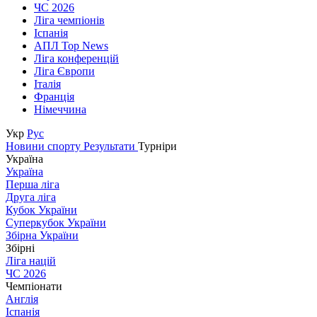
ЧС 2026
Ліга чемпіонів
Іспанія
АПЛ Top News
Ліга конференцій
Ліга Європи
Італія
Франція
Німеччина
Укр
Рус
Новини спорту
Результати
Турніри
Україна
Україна
Перша ліга
Друга ліга
Кубок України
Суперкубок України
Збірна України
Збірні
Ліга націй
ЧС 2026
Чемпіонати
Англія
Іспанія