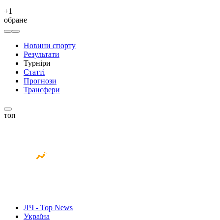
+
1
обране
Новини спорту
Результати
Турніри
Статті
Прогнози
Трансфери
топ
ЛЧ - Top News
Україна