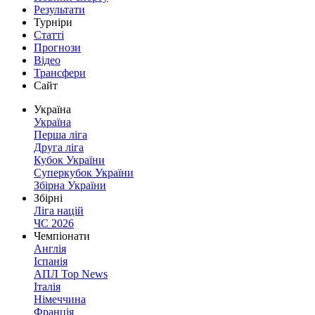
Результати
Турніри
Статті
Прогнози
Відео
Трансфери
Сайт
Україна
Україна
Перша ліга
Друга ліга
Кубок України
Суперкубок України
Збірна України
Збірні
Ліга націй
ЧС 2026
Чемпіонати
Англія
Іспанія
АПЛ Top News
Італія
Німеччина
Франція