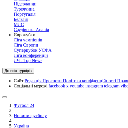
Нідерланди
Туреччина
Португалія
Бельгія
МЛС
Саудівська Аравія
Єврокубки
Ліга чемпіонів
Ліга Європи
Суперкубок УЄФА
Ліга конференцій
ЛЧ - Top News
До всіх турнірів
Сайт
Редакція
Прогнози
Політика конфіденційності
Прав
Соціальні мережі
facebook
x
youtube
instagram
telegram
vibe
Футбол 24
Новини футболу
Україна