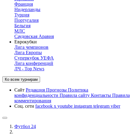
Франция
Нидерланды
Турция
Португалия
Бельгия
МЛС
Саудовская Аравия
Еврокубки
Лига чемпионов
Лига Европы
Суперкубок УЕФА
Лига конференций
ЛЧ - Top News
Ко всем турнирам
Сайт
Редакция
Прогнозы
Политика
конфиденциальности
Правила сайту
Контакты
Правила
комментирования
Соц. сети
facebook
x
youtube
instagram
telegram
viber
Футбол 24