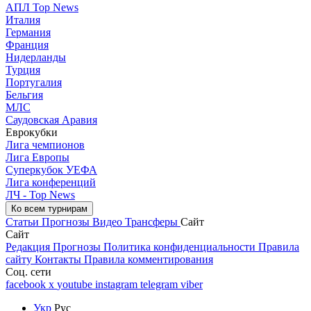
АПЛ Top News
Италия
Германия
Франция
Нидерланды
Турция
Португалия
Бельгия
МЛС
Саудовская Аравия
Еврокубки
Лига чемпионов
Лига Европы
Суперкубок УЕФА
Лига конференций
ЛЧ - Top News
Ко всем турнирам
Статьи
Прогнозы
Видео
Трансферы
Сайт
Сайт
Редакция
Прогнозы
Политика конфиденциальности
Правила
сайту
Контакты
Правила комментирования
Соц. сети
facebook
x
youtube
instagram
telegram
viber
Укр
Рус