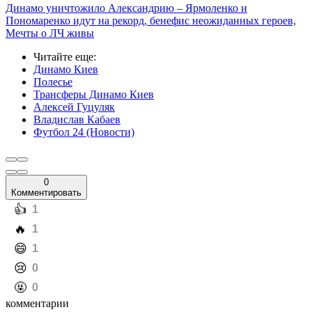
Динамо уничтожило Александрию – Ярмоленко и
Пономаренко идут на рекорд, бенефис неожиданных героев,
Мечты о ЛЧ живы
Читайте еще
:
Динамо Киев
Полесье
Трансферы Динамо Киев
Алексей Гуцуляк
Владислав Кабаев
Футбол 24 (Новости)
0
Комментировать
️👍
1
️🔥
1
️😄
1
️😢
0
️🤬
0
комментарии