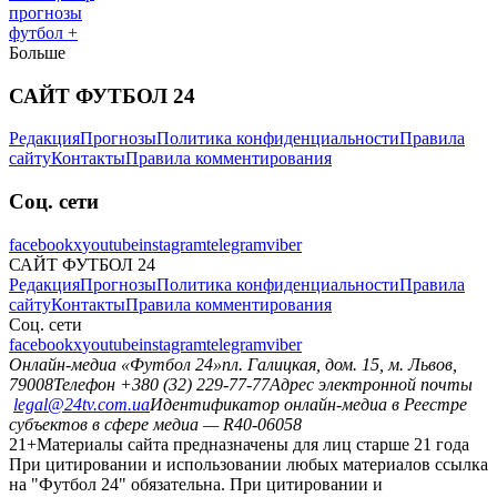
прогнозы
футбол +
Больше
САЙТ ФУТБОЛ 24
Редакция
Прогнозы
Политика конфиденциальности
Правила
сайту
Контакты
Правила комментирования
Соц. сети
facebook
x
youtube
instagram
telegram
viber
САЙТ ФУТБОЛ 24
Редакция
Прогнозы
Политика конфиденциальности
Правила
сайту
Контакты
Правила комментирования
Соц. сети
facebook
x
youtube
instagram
telegram
viber
Онлайн-медиа «Футбол 24»
пл. Галицкая, дом. 15, м. Львов,
79008
Телефон +380 (32) 229-77-77
Адрес электронной почты
legal@24tv.com.ua
Идентификатор онлайн-медиа в Реестре
субъектов в сфере медиа — R40-06058
21+
Материалы сайта предназначены для лиц старше 21 года
При цитировании и использовании любых материалов ссылка
на "Футбол 24" обязательна. При цитировании и