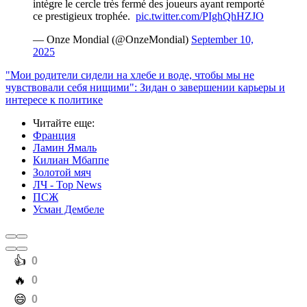
intègre le cercle très fermé des joueurs ayant remporté
ce prestigieux trophée. ️
pic.twitter.com/PIghQhHZJO
— Onze Mondial (@OnzeMondial)
September 10,
2025
"Мои родители сидели на хлебе и воде, чтобы мы не
чувствовали себя нищими": Зидан о завершении карьеры и
интересе к политике
Читайте еще
:
Франция
Ламин Ямаль
Килиан Мбаппе
Золотой мяч
ЛЧ - Top News
ПСЖ
Усман Дембеле
️👍
0
️🔥
0
️😄
0