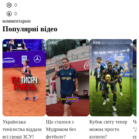
️😢
0
️🤬
0
комментарии