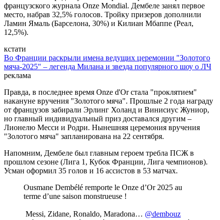
французского журнала Onze Mondial. Дембеле занял первое
место, набрав 32,5% голосов. Тройку призеров дополнили
Ламин Ямаль (Барселона, 30%) и Килиан Мбаппе (Реал,
12,5%).
кстати
Во Франции раскрыли имена ведущих церемонии "Золотого
мяча-2025" – легенда Милана и звезда популярного шоу о ЛЧ
реклама
Правда, в последнее время Onze d'Or стала "проклятием"
накануне вручения "Золотого мяча". Прошлые 2 года награду
от французов забирали Эрлинг Холанд и Винисиус Жуниор,
но главный индивидуальный приз доставался другим –
Лионелю Месси и Родри. Нынешняя церемония вручения
"Золотого мяча" запланирована на 22 сентября.
Напомним, Дембеле был главным героем требла ПСЖ в
прошлом сезоне (Лига 1, Кубок Франции, Лига чемпионов).
Усман оформил 35 голов и 16 ассистов в 53 матчах.
Ousmane Dembélé remporte le Onze d’Or 2025 au
terme d’une saison monstrueuse !
️ Messi, Zidane, Ronaldo, Maradona…
@dembouz