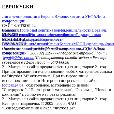
ЕВРОКУБКИ
Лига чемпионов
Лига Европы
Юношеская лига УЕФА
Лига
конференций
САЙТ ФУТБОЛ 24
Редакция
Соц. сети
Прогнозы
Политика конфиденциальности
Правила
сайту
facebook
УКРАИНА
Контакты
x
youtube
Правила комментирования
instagram
telegram
viber
Редакционная
политика
Украина
ЧЕМПИОНАТЫ
Первая лига
Структура собственности
Вторая лига
Германия
ЕВРОКУБКИ
Испания
Англия
Италия
Бельгия
МЛС
Нидерланды
Фран
Лига чемпионов
Онлайн-медиа «Футбол 24»
Лига Европы
пл. Галицкая, дом. 15, м. Львов,
Юношеская лига УЕФА
Лига
конференций
79008
Телефон +380 (32) 229-77-77
Адрес электронной почты
legal@24tv.com.ua
Идентификатор онлайн-медиа в Реестре
субъектов в сфере медиа — R40-06058
21+
Материалы сайта предназначены для лиц старше 21 года
При цитировании и использовании любых материалов ссылка
на "Футбол 24" обязательна. При цитировании и
использовании в сети Интернет гиперссылка на сайтт
football24.ua
обязательное. Материалы со знаком
"Спецпроект", "Партнерский материал", "Реклама", "Новости
компаний" публикуем на правах рекламы.
21+
Материалы сайта предназначены для лиц старше 21 года
Все права защищены. © 2005 -
2026
, ЧАО
"Телерадиокомпания Люкс". "Футбол 24".