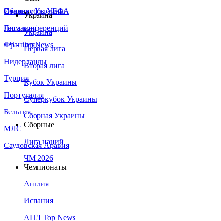
Сборная Украины
Италия
Суперкубок УЕФА
Украина
Германия
Лига конференций
Украина
Франция
ЛЧ - Top News
Первая лига
Нидерланды
Вторая лига
Турция
Кубок Украины
Португалия
Суперкубок Украины
Бельгия
Сборная Украины
Сборные
МЛС
Лига наций
Саудовская Аравия
ЧМ 2026
Чемпионаты
Англия
Испания
АПЛ Top News