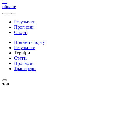
+
1
обране
Результати
Прогнози
Спорт
Новини спорту
Результати
Турніри
Статті
Прогнози
Трансфери
топ