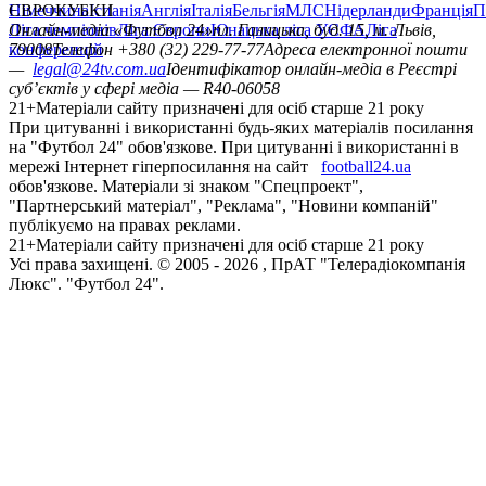
Німеччина
ЄВРОКУБКИ
Іспанія
Англія
Італія
Бельгія
МЛС
Нідерланди
Франція
П
Ліга чемпіонів
Онлайн-медіа «Футбол 24»
Ліга Європи
Юнацька ліга УЄФА
пл. Галицька, буд. 15, м. Львів,
Ліга
конференцій
79008
Телефон +380 (32) 229-77-77
Адреса електронної пошти
—
legal@24tv.com.ua
Ідентифікатор онлайн-медіа в Реєстрі
суб’єктів у сфері медіа — R40-06058
21+
Матеріали сайту призначені для осіб старше 21 року
При цитуванні і використанні будь-яких матеріалів посилання
на "Футбол 24" обов'язкове. При цитуванні і використанні в
мережі Інтернет гіперпосилання на сайт
football24.ua
обов'язкове. Матеріали зі знаком "Спецпроект",
"Партнерський матеріал", "Реклама", "Новини компаній"
публікуємо на правах реклами.
21+
Матеріали сайту призначені для осіб старше 21 року
Усi права захищенi. © 2005 -
2026
, ПрАТ "Телерадіокомпанія
Люкс". "Футбол 24".