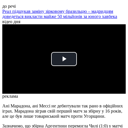
до речі
Реал підшукав заміну зірковому бразильцю – мадридцям
доведеться викласти майже 50 мільйонів за юного хавбека
відео дня
Play
Video
реклама
Ані Марадона, ані Мессі не дебютували так рано в офіційних
іграх. Марадона зіграв свій перший матч за збірну у 16 років,
але це був лише товариський матч проти Угорщини.
Зазначимо, що збірна Аргентини перемогла Чилі (1:0) у матчі