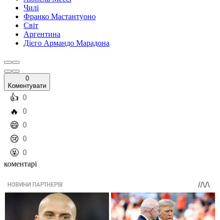
Чилі
Франко Мастантуоно
Світ
Аргентина
Дієго Армандо Марадона
0
Коментувати
️👍
0
️🔥
0
️😄
0
️😢
0
️🤬
0
коментарі