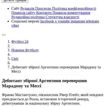
До всіх турнірів
Сайт
Редакція
Прогнози
Політика конфіденційності
Правила сайту
Контакти
Правила коментування
Редакційна політика
Структура власності
Соціальні мережі
facebook
x
youtube
instagram
telegram
viber
Футбол 24
Новини футболу
Світ
Дебютант збірної Аргентини перевершив Марадону та
Мессі
Дебютант збірної Аргентини перевершив
Марадону та Мессі
Франко Мастантуоно, півзахисник Рівер Плейт, який невдовзі
приєднається до Реала, встановив історичний рекорд,
дебютувавши за національну збірну Аргентини.