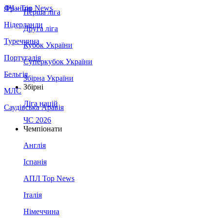
Франція
ЛЧ - Top News
Перша ліга
Нідерланди
Друга ліга
Туреччина
Кубок України
Португалія
Суперкубок України
Бельгія
Збірна України
Збірні
МЛС
Ліга націй
Саудівська Аравія
ЧС 2026
Чемпіонати
Англія
Іспанія
АПЛ Top News
Італія
Німеччина