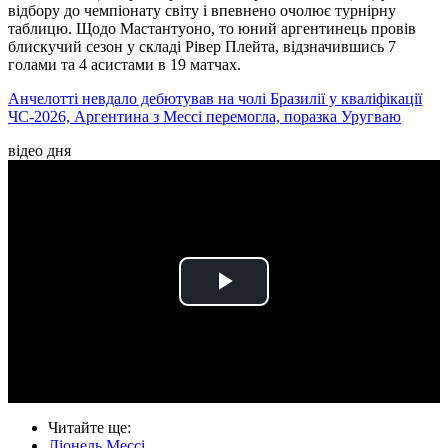
відбору до чемпіонату світу і впевнено очолює турнірну
таблицю. Щодо Мастантуоно, то юний аргентинець провів
блискучий сезон у складі Рівер Плейта, відзначившись 7
голами та 4 асистами в 19 матчах.
Анчелотті невдало дебютував на чолі Бразилії у кваліфікації
ЧС-2026, Аргентина з Мессі перемогла, поразка Уругваю
відео дня
Play
Video
Читайте ще
:
Ліонель Мессі