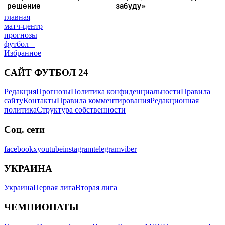
главная
матч-центр
прогнозы
футбол +
Избранное
САЙТ ФУТБОЛ 24
Редакция
Прогнозы
Политика конфиденциальности
Правила
сайту
Контакты
Правила комментирования
Редакционная
политика
Структура собственности
Соц. сети
facebook
x
youtube
instagram
telegram
viber
УКРАИНА
Украина
Первая лига
Вторая лига
ЧЕМПИОНАТЫ