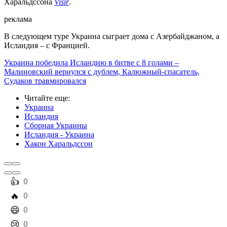
Харальдссона
Visir
.
реклама
В следующем туре Украина сыграет дома с Азербайджаном, а
Исландия – с Францией.
Украина победила Исландию в битве с 8 голами –
Малиновский вернулся с дублем, Калюжный-спасатель,
Судаков травмировался
Читайте еще
:
Украина
Исландия
Сборная Украины
Исландия - Украина
Хакон Харальдссон
️👍
0
️🔥
0
️😄
0
️😢
0