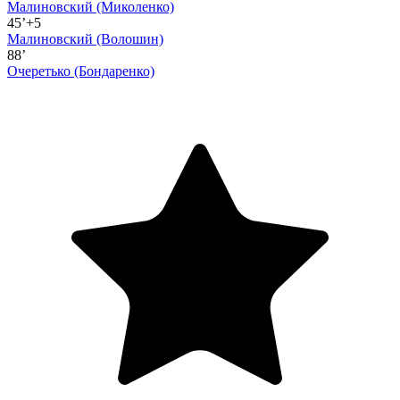
Малиновский
(Миколенко)
45’+5
Малиновский
(Волошин)
88’
Очеретько
(Бондаренко)