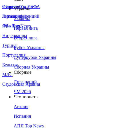
Сборная Украины
Италия
Суперкубок УЕФА
Украина
Германия
Лига конференций
Украина
Франция
ЛЧ - Top News
Первая лига
Нидерланды
Вторая лига
Турция
Кубок Украины
Португалия
Суперкубок Украины
Бельгия
Сборная Украины
Сборные
МЛС
Лига наций
Саудовская Аравия
ЧМ 2026
Чемпионаты
Англия
Испания
АПЛ Top News