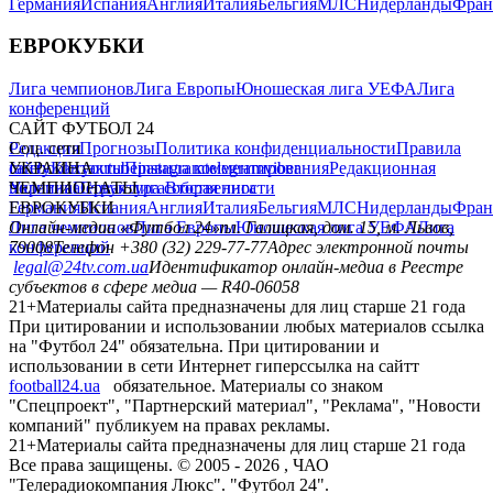
Германия
Испания
Англия
Италия
Бельгия
МЛС
Нидерланды
Фран
ЕВРОКУБКИ
Лига чемпионов
Лига Европы
Юношеская лига УЕФА
Лига
конференций
САЙТ ФУТБОЛ 24
Редакция
Соц. сети
Прогнозы
Политика конфиденциальности
Правила
сайту
facebook
УКРАИНА
Контакты
x
youtube
Правила комментирования
instagram
telegram
viber
Редакционная
политика
Украина
ЧЕМПИОНАТЫ
Первая лига
Структура собственности
Вторая лига
Германия
ЕВРОКУБКИ
Испания
Англия
Италия
Бельгия
МЛС
Нидерланды
Фран
Лига чемпионов
Онлайн-медиа «Футбол 24»
Лига Европы
пл. Галицкая, дом. 15, м. Львов,
Юношеская лига УЕФА
Лига
конференций
79008
Телефон +380 (32) 229-77-77
Адрес электронной почты
legal@24tv.com.ua
Идентификатор онлайн-медиа в Реестре
субъектов в сфере медиа — R40-06058
21+
Материалы сайта предназначены для лиц старше 21 года
При цитировании и использовании любых материалов ссылка
на "Футбол 24" обязательна. При цитировании и
использовании в сети Интернет гиперссылка на сайтт
football24.ua
обязательное. Материалы со знаком
"Спецпроект", "Партнерский материал", "Реклама", "Новости
компаний" публикуем на правах рекламы.
21+
Материалы сайта предназначены для лиц старше 21 года
Все права защищены. © 2005 -
2026
, ЧАО
"Телерадиокомпания Люкс". "Футбол 24".