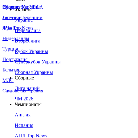
Сборная Украины
Италия
Суперкубок УЕФА
Украина
Германия
Лига конференций
Украина
Франция
ЛЧ - Top News
Первая лига
Нидерланды
Вторая лига
Турция
Кубок Украины
Португалия
Суперкубок Украины
Бельгия
Сборная Украины
Сборные
МЛС
Лига наций
Саудовская Аравия
ЧМ 2026
Чемпионаты
Англия
Испания
АПЛ Top News