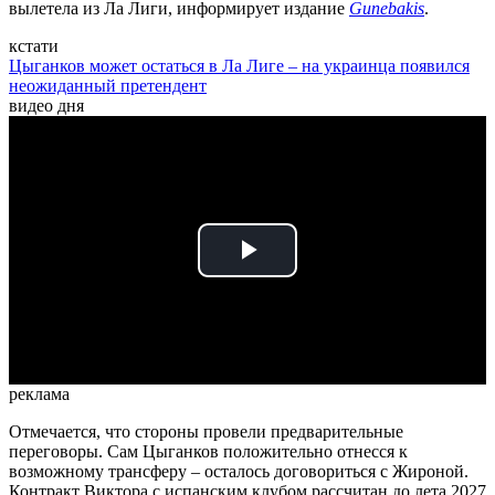
вылетела из Ла Лиги, информирует издание
Gunebakis
.
кстати
Цыганков может остаться в Ла Лиге – на украинца появился
неожиданный претендент
видео дня
Play
Video
реклама
Отмечается, что стороны провели предварительные
переговоры. Сам Цыганков положительно отнесся к
возможному трансферу – осталось договориться с Жироной.
Контракт Виктора с испанским клубом рассчитан до лета 2027