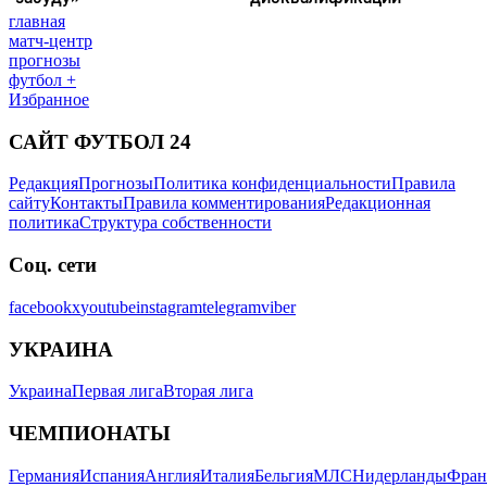
главная
матч-центр
прогнозы
футбол +
Избранное
САЙТ ФУТБОЛ 24
Редакция
Прогнозы
Политика конфиденциальности
Правила
сайту
Контакты
Правила комментирования
Редакционная
политика
Структура собственности
Соц. сети
facebook
x
youtube
instagram
telegram
viber
УКРАИНА
Украина
Первая лига
Вторая лига
ЧЕМПИОНАТЫ
Германия
Испания
Англия
Италия
Бельгия
МЛС
Нидерланды
Фран