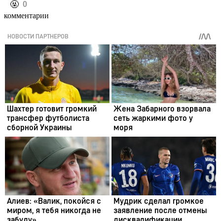
️🤬
0
комментарии