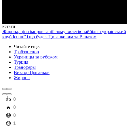
Video
кстати
Жирона, ціна імпровізації: чому вилетів найбільш український
клуб Іспанії і що буде з Циганковим та Ванатом
Читайте еще
:
Трабзонспор
Украинцы за рубежом
Турция
Трансферы
Виктор Цыганков
Жирона
️👍
0
️🔥
0
️😄
0
️😢
1