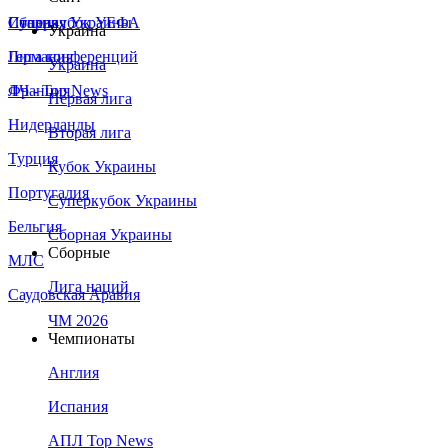
Сборная Украины
Италия
Суперкубок УЕФА
Украина
Германия
Лига конференций
Украина
Франция
ЛЧ - Top News
Первая лига
Нидерланды
Вторая лига
Турция
Кубок Украины
Португалия
Суперкубок Украины
Бельгия
Сборная Украины
Сборные
МЛС
Лига наций
Саудовская Аравия
ЧМ 2026
Чемпионаты
Англия
Испания
АПЛ Top News