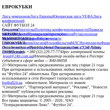
ЕВРОКУБКИ
Лига чемпионов
Лига Европы
Юношеская лига УЕФА
Лига
конференций
САЙТ ФУТБОЛ 24
Редакция
Соц. сети
Прогнозы
Политика конфиденциальности
Правила
сайту
facebook
УКРАИНА
Контакты
x
youtube
Правила комментирования
instagram
telegram
viber
Редакционная
политика
Украина
ЧЕМПИОНАТЫ
Первая лига
Структура собственности
Вторая лига
Германия
ЕВРОКУБКИ
Испания
Англия
Италия
Бельгия
МЛС
Нидерланды
Фран
Лига чемпионов
Онлайн-медиа «Футбол 24»
Лига Европы
пл. Галицкая, дом. 15, м. Львов,
Юношеская лига УЕФА
Лига
конференций
79008
Телефон +380 (32) 229-77-77
Адрес электронной почты
legal@24tv.com.ua
Идентификатор онлайн-медиа в Реестре
субъектов в сфере медиа — R40-06058
21+
Материалы сайта предназначены для лиц старше 21 года
При цитировании и использовании любых материалов ссылка
на "Футбол 24" обязательна. При цитировании и
использовании в сети Интернет гиперссылка на сайтт
football24.ua
обязательное. Материалы со знаком
"Спецпроект", "Партнерский материал", "Реклама", "Новости
компаний" публикуем на правах рекламы.
21+
Материалы сайта предназначены для лиц старше 21 года
Все права защищены. © 2005 -
2026
, ЧАО
"Телерадиокомпания Люкс". "Футбол 24".