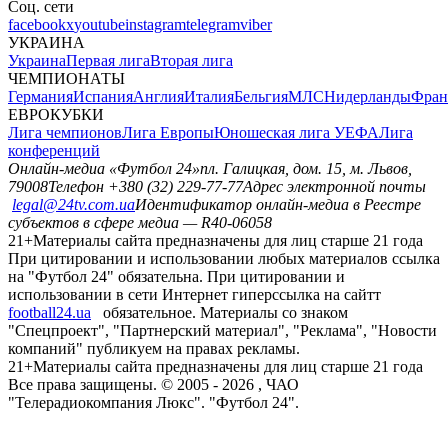
Соц. сети
facebook
x
youtube
instagram
telegram
viber
УКРАИНА
Украина
Первая лига
Вторая лига
ЧЕМПИОНАТЫ
Германия
Испания
Англия
Италия
Бельгия
МЛС
Нидерланды
Фран
ЕВРОКУБКИ
Лига чемпионов
Лига Европы
Юношеская лига УЕФА
Лига
конференций
Онлайн-медиа «Футбол 24»
пл. Галицкая, дом. 15, м. Львов,
79008
Телефон +380 (32) 229-77-77
Адрес электронной почты
legal@24tv.com.ua
Идентификатор онлайн-медиа в Реестре
субъектов в сфере медиа — R40-06058
21+
Материалы сайта предназначены для лиц старше 21 года
При цитировании и использовании любых материалов ссылка
на "Футбол 24" обязательна. При цитировании и
использовании в сети Интернет гиперссылка на сайтт
football24.ua
обязательное. Материалы со знаком
"Спецпроект", "Партнерский материал", "Реклама", "Новости
компаний" публикуем на правах рекламы.
21+
Материалы сайта предназначены для лиц старше 21 года
Все права защищены. © 2005 -
2026
, ЧАО
"Телерадиокомпания Люкс". "Футбол 24".