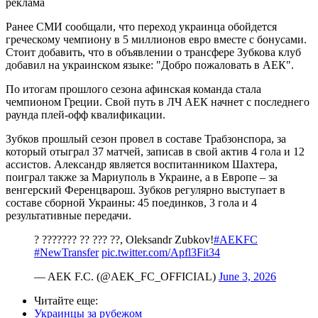
реклама
Ранее СМИ сообщали, что переход украинца обойдется
греческому чемпиону в 5 миллионов евро вместе с бонусами.
Стоит добавить, что в объявлении о трансфере Зубкова клуб
добавил на украинском языке: "Добро пожаловать в АЕК".
По итогам прошлого сезона афинская команда стала
чемпионом Греции. Свой путь в ЛЧ АЕК начнет с последнего
раунда плей-офф квалификации.
Зубков прошлый сезон провел в составе Трабзонспора, за
который отыграл 37 матчей, записав в свой актив 4 гола и 12
ассистов. Александр является воспитанником Шахтера,
поиграл также за Мариуполь в Украине, а в Европе – за
венгерский Ференцварош. Зубков регулярно выступает в
составе сборной Украины: 45 поединков, 3 гола и 4
результативные передачи.
️? ??????? ?? ??? ??, Oleksandr Zubkov!
#AEKFC
#NewTransfer
pic.twitter.com/Apfl3Fit34
— AEK F.C. (@AEK_FC_OFFICIAL)
June 3, 2026
Читайте еще
:
Украинцы за рубежом