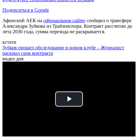
Подписаться в Google
Афинский АЕК на
официальном сайте
сообщил о трансфере
Александра Зубкова из Трабзонспора. Контракт рассчитан до
лета 2030 года, сумма перехода не раскрывается.
кстати
Зубков прошел обследование в новом клубе – Журналист
раскрыл срок контракта
видео дня
Play
Video