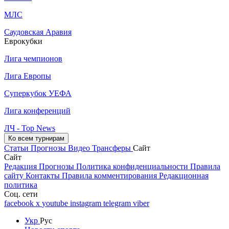
МЛС
Саудовская Аравия
Еврокубки
Лига чемпионов
Лига Европы
Суперкубок УЕФА
Лига конференций
ЛЧ - Top News
Ко всем турнирам
Статьи
Прогнозы
Видео
Трансферы
Сайт
Сайт
Редакция
Прогнозы
Политика конфиденциальности
Правила
сайту
Контакты
Правила комментирования
Редакционная
политика
Соц. сети
facebook
x
youtube
instagram
telegram
viber
Укр
Рус