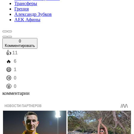
Трансферы
Греция
Александр Зубков
АЕК Афины
0
Комментировать
️👍
11
️🔥
6
️😄
1
️😢
0
️🤬
0
комментарии