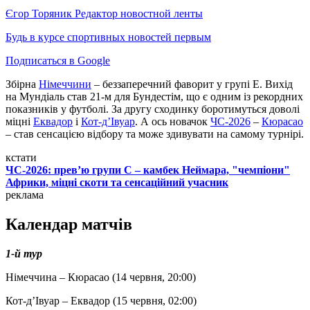
Єгор Торяник
Редактор новостной ленты
Будь в курсе спортивных новостей первым
Подписаться в Google
Збірна
Німеччини
– беззаперечний фаворит у групі Е. Вихід
на Мундіаль став 21-м для Бундестім, що є одним із рекордних
показників у футболі. За другу сходинку боротимуться доволі
міцні
Еквадор
і
Кот-д’Івуар
. А ось новачок
ЧС-2026
–
Кюрасао
– став сенсацією відбору та може здивувати на самому турнірі.
кстати
ЧС-2026: прев’ю групи C – камбек Неймара, "чемпіони"
Африки, міцні скоти та сенсаційний учасник
реклама
Календар матчів
1-й тур
Німеччина – Кюрасао (14 червня, 20:00)
Кот-д’Івуар – Еквадор (15 червня, 02:00)