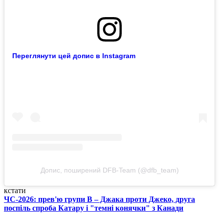
Переглянути цей допис в Instagram
Допис, поширений DFB-Team (@dfb_team)
кстати
ЧС-2026: прев'ю групи B – Джака проти Джеко, друга
поспіль спроба Катару і "темні конячки" з Канади