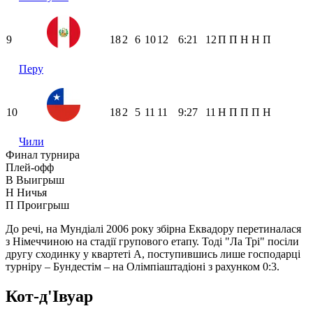
9
18
2
6
10
12
6:21
12
П
П
Н
Н
П
Перу
10
18
2
5
11
11
9:27
11
Н
П
П
П
Н
Чили
Финал турнира
Плей-офф
В
Выигрыш
Н
Ничья
П
Проигрыш
До речі, на Мундіалі 2006 року збірна Еквадору перетиналася
з Німеччиною на стадії групового етапу. Тоді "Ла Трі" посіли
другу сходинку у квартеті А, поступившись лише господарці
турніру – Бундестім – на Олімпіаштадіоні з рахунком 0:3.
Кот-д'Івуар