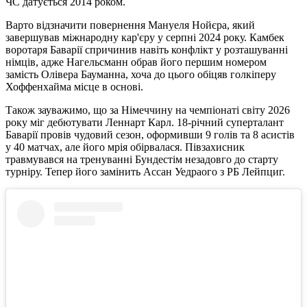
ЧС датується 2014 роком.
Варто відзначити повернення Мануеля Нойєра, який
завершував міжнародну кар'єру у серпні 2024 року. Камбек
воротаря Баварії спричинив навіть конфлікт у розташуванні
німців, адже Нагельсманн обрав його першим номером
замість Олівера Бауманна, хоча до цього обіцяв голкіперу
Хоффенхайма місце в основі.
Також зауважимо, що за Німеччину на чемпіонаті світу 2026
року міг дебютувати Леннарт Карл. 18-річний суперталант
Баварії провів чудовий сезон, оформивши 9 голів та 8 асистів
у 40 матчах, але його мрія обірвалася. Півзахисник
травмувався на тренуванні Бундестім незадовго до старту
турніру. Тепер його замінить Ассан Уедраого з РБ Лейпциг.