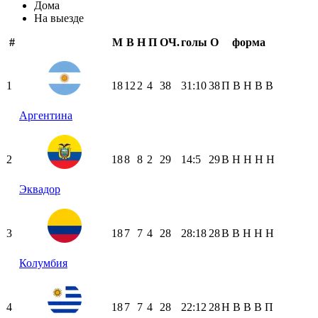
Дома
На выезде
#
М
В
Н
П
ОЧ.
голы
О
форма
1
18
12
2
4
38
31:10
38
П
В
Н
В
В
Аргентина
2
18
8
8
2
29
14:5
29
В
Н
Н
Н
Н
Эквадор
3
18
7
7
4
28
28:18
28
В
В
Н
Н
Н
Колумбия
4
18
7
7
4
28
22:12
28
Н
В
В
В
П