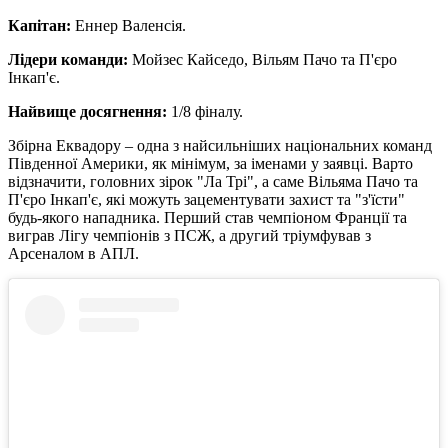
Капітан:
Еннер Валенсія.
Лідери команди:
Мойзес Кайседо, Вільям Пачо та П'єро
Інкап'є.
Найвище досягнення:
1/8 фіналу.
Збірна Еквадору – одна з найсильніших національних команд
Південної Америки, як мінімум, за іменами у заявці. Варто
відзначити, головних зірок "Ла Трі", а саме Вільяма Пачо та
П'єро Інкап'є, які можуть зацементувати захист та "з'їсти"
будь-якого нападника. Перший став чемпіоном Франції та
виграв Лігу чемпіонів з ПСЖ, а другий тріумфував з
Арсеналом в АПЛ.