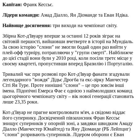
Капітан:
Франк Кессьє.
Лідери команди:
Амад Діалло, Ян Діоманде та Еван Ндіка.
Найвище досягнення:
три виходи на чемпіонат світу.
Збірна Кот-д'Івуару вперше за останні 12 років зіграє на
світовій першості, вийшовши вчетверте в історії на Мундіаль.
За свою історію "слони" не змогли бодай один раз вийти у
плей-офф турніру, потрапляючи у "групи смерті". Найближче
до цієї стадії вони були у 2010 році, коли посіли третє місце у
своєму квартеті, пропустивши вперед Бразилію і Португалію.
Тривалий час при розмові про Кот-д'Івуар фанати згадували
легендарного "вождя" Дідьє Дрогба та екс-зірку Манчестер
Сіті Яя Туре. Проте нинішні "слони" – це про зовсім інші
імена. Підопічні Емерса Фае є однією з наймолодших команд
цьогорічного чемпіонату світу – вік нової генерації становить
лише 23,35 роки.
Кот-д'Івуар не прагне контролювати м'яч, а свідомо віддає
його супернику. Досвідчений півзахисник Фран Кессьє
знищує суперників у опорній зоні, а завдяки швидким Амаду
Діалло (Манчестер Юнайтед) та Яну Діоманде (РБ Лейпциг)
"слони" розривають суперників. Лідером оборони є Еван