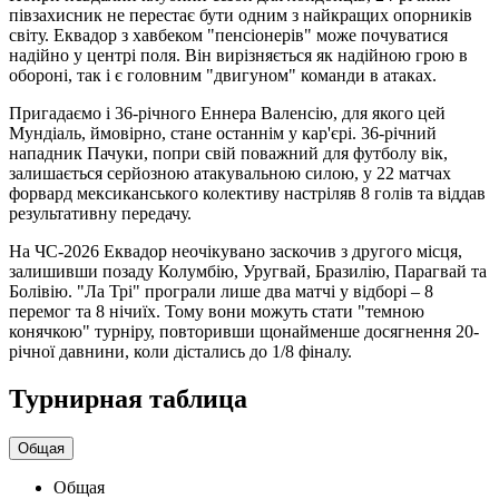
півзахисник не перестає бути одним з найкращих опорників
світу. Еквадор з хавбеком "пенсіонерів" може почуватися
надійно у центрі поля. Він вирізняється як надійною грою в
обороні, так і є головним "двигуном" команди в атаках.
Пригадаємо і 36-річного Еннера Валенсію, для якого цей
Мундіаль, ймовірно, стане останнім у кар'єрі. 36-річний
нападник Пачуки, попри свій поважний для футболу вік,
залишається серйозною атакувальною силою, у 22 матчах
форвард мексиканського колективу настріляв 8 голів та віддав
результативну передачу.
На ЧС-2026 Еквадор неочікувано заскочив з другого місця,
залишивши позаду Колумбію, Уругвай, Бразилію, Парагвай та
Болівію. "Ла Трі" програли лише два матчі у відборі – 8
перемог та 8 нічиїх. Тому вони можуть стати "темною
конячкою" турніру, повторивши щонайменше досягнення 20-
річної давнини, коли дістались до 1/8 фіналу.
Турнирная таблица
Общая
Общая