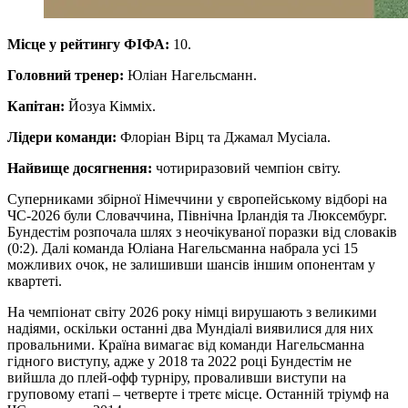
Місце у рейтингу ФІФА:
10.
Головний тренер:
Юліан Нагельсманн.
Капітан:
Йозуа Кімміх.
Лідери команди:
Флоріан Вірц та Джамал Мусіала.
Найвище досягнення:
чотириразовий чемпіон світу.
Суперниками збірної Німеччини у європейському відборі на
ЧС-2026 були Словаччина, Північна Ірландія та Люксембург.
Бундестім розпочала шлях з неочікуваної поразки від словаків
(0:2). Далі команда Юліана Нагельсманна набрала усі 15
можливих очок, не залишивши шансів іншим опонентам у
квартеті.
На чемпіонат світу 2026 року німці вирушають з великими
надіями, оскільки останні два Мундіалі виявилися для них
провальними. Країна вимагає від команди Нагельсманна
гідного виступу, адже у 2018 та 2022 році Бундестім не
вийшла до плей-офф турніру, проваливши виступи на
груповому етапі – четверте і третє місце. Останній тріумф на