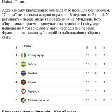
Ндіка з Роми.
Африканську кваліфікацію команда Фае пройшла без проблем.
"Слони" не зназнали жодної поразки – 8 перемог та 2 нічиї. У
результаті – перше місце та повернення на Мундіаль. Кот-
д'Івуар може приємно здивувати на чемпіонаті світу, адже
нещодавно у товариському матчі несподівано переміг
Францію, показавши зуби одній із найсильніших збірних
світу.
Відеоогляд матчу Франція – Кот-д'Івуар: