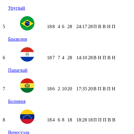
Уругвай
5
18
8
4
6
28
24:17
28
П
В
В
Н
П
Бразилия
6
18
7
7
4
28
14:10
28
В
Н
П
В
Н
Парагвай
7
18
6
2
10
20
17:35
20
В
П
В
П
Н
Боливия
8
18
4
6
8
18
18:28
18
П
П
П
В
В
Венесуэла