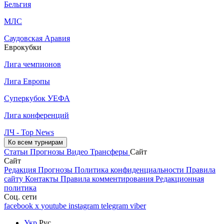
Бельгия
МЛС
Саудовская Аравия
Еврокубки
Лига чемпионов
Лига Европы
Суперкубок УЕФА
Лига конференций
ЛЧ - Top News
Ко всем турнирам
Статьи
Прогнозы
Видео
Трансферы
Сайт
Сайт
Редакция
Прогнозы
Политика конфиденциальности
Правила
сайту
Контакты
Правила комментирования
Редакционная
политика
Соц. сети
facebook
x
youtube
instagram
telegram
viber
Укр
Рус