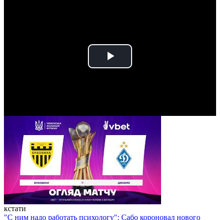
Play
Video
кстати
"С ним надо работать психологу": Сабо короновал нового