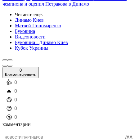
чемпиона и оценил Петракова в Динамо
Читайте еще
:
Динамо Киев
Матвей Пономаренко
Буковина
Видеоновости
Буковина - Динамо Киев
Кубок Украины
0
Комментировать
️👍
0
️🔥
0
️😄
0
️😢
0
️🤬
0
комментарии