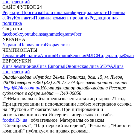
конференций
САЙТ ФУТБОЛ 24
Редакция
Прогнозы
Политика конфиденциальности
Правила
сайту
Контакты
Правила комментирования
Редакционная
политика
Соц. сети
facebook
x
youtube
instagram
telegram
viber
УКРАИНА
Украина
Первая лига
Вторая лига
ЧЕМПИОНАТЫ
Германия
Испания
Англия
Италия
Бельгия
МЛС
Нидерланды
Фран
ЕВРОКУБКИ
Лига чемпионов
Лига Европы
Юношеская лига УЕФА
Лига
конференций
Онлайн-медиа «Футбол 24»
пл. Галицкая, дом. 15, м. Львов,
79008
Телефон +380 (32) 229-77-77
Адрес электронной почты
legal@24tv.com.ua
Идентификатор онлайн-медиа в Реестре
субъектов в сфере медиа — R40-06058
21+
Материалы сайта предназначены для лиц старше 21 года
При цитировании и использовании любых материалов ссылка
на "Футбол 24" обязательна. При цитировании и
использовании в сети Интернет гиперссылка на сайтт
football24.ua
обязательное. Материалы со знаком
"Спецпроект", "Партнерский материал", "Реклама", "Новости
компаний" публикуем на правах рекламы.