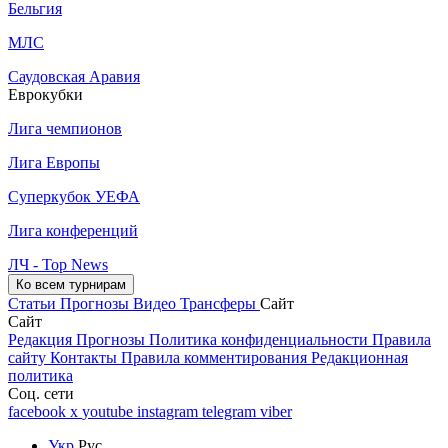
Бельгия
МЛС
Саудовская Аравия
Еврокубки
Лига чемпионов
Лига Европы
Суперкубок УЕФА
Лига конференций
ЛЧ - Top News
Ко всем турнирам
Статьи
Прогнозы
Видео
Трансферы
Сайт
Сайт
Редакция
Прогнозы
Политика конфиденциальности
Правила
сайту
Контакты
Правила комментирования
Редакционная
политика
Соц. сети
facebook
x
youtube
instagram
telegram
viber
Укр
Рус